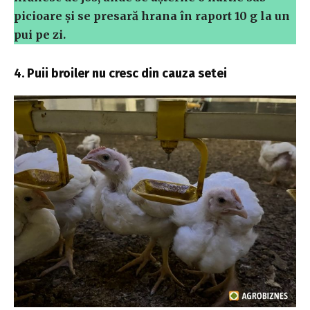
picioare și se presară hrana în raport 10 g la un
pui pe zi.
4. Puii broiler nu cresc din cauza setei