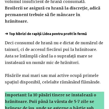
volumul insuficient de hrană consumată.
Broilerii se asigură cu hrană la discreție, adică
permanent trebuie să fie mâncare în
hrănitoare.
➜
Top hibrizi de rapiță Lidea pentru profit în fermă
Deci consumul de hrană nu e dictat de numărul de
tainuri, ci de accesul fiecărui pui la hrănitoare.
Asta se întămplă când la o suprafață mare se
instalează un număr mic de hrănitori.
Păsările mai mari sau mai active ocupă primele
spațiul disponibil, celelalte rămânând flămânde.
Important: la 10 păsări tinere se instalează o
hrănitoare. Puii până la vârsta de 5-7 zile se
hrănesc de jos, unde se așterne o hârtie sub