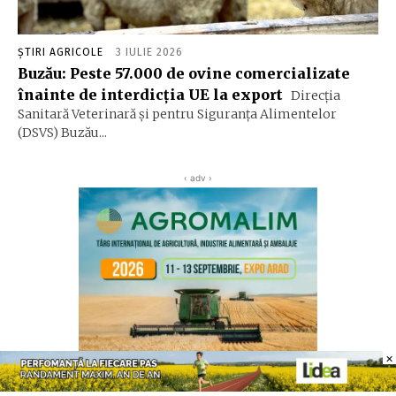
ȘTIRI AGRICOLE
3 IULIE 2026
Buzău: Peste 57.000 de ovine comercializate
înainte de interdicția UE la export
Direcția
Sanitară Veterinară și pentru Siguranța Alimentelor
(DSVS) Buzău...
‹ adv ›
×
×