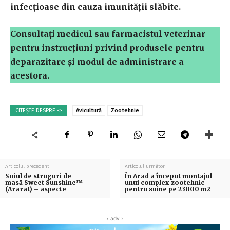
infecțioase din cauza imunității slăbite.
Consultați medicul sau farmacistul veterinar
pentru instrucțiuni privind produsele pentru
deparazitare și modul de administrare a
acestora.
CITEȘTE DESPRE ->
Avicultură
Zootehnie
Articolul precedent
Articolul următor
Soiul de struguri de
În Arad a început montajul
masă Sweet Sunshine™
unui complex zootehnic
(Ararat) – aspecte
pentru suine pe 23000 m2
‹ adv ›