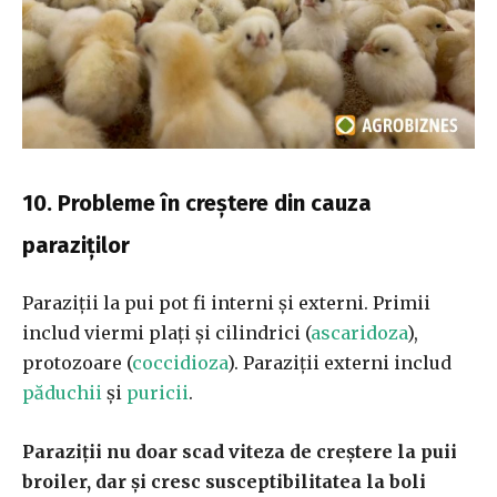
10. Probleme în creștere din cauza
paraziților
Paraziții la pui pot fi interni și externi. Primii
includ viermi plați și cilindrici (
ascaridoza
),
protozoare (
coccidioza
). Paraziții externi includ
păduchii
și
puricii
.
Paraziții nu doar scad viteza de creștere la puii
broiler, dar și cresc susceptibilitatea la boli