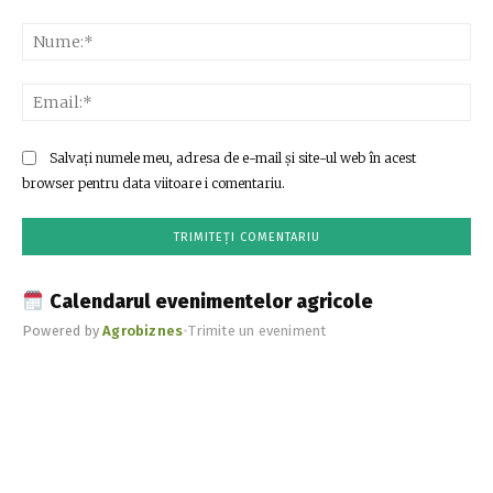
Comentariu:
Nu
Ema
Salvați numele meu, adresa de e-mail și site-ul web în acest
browser pentru data viitoare i comentariu.
Calendarul evenimentelor agricole
Powered by
Agrobiznes
•
Trimite un eveniment