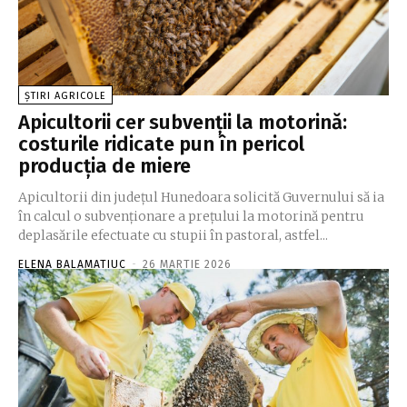
ȘTIRI AGRICOLE
Apicultorii cer subvenții la motorină:
costurile ridicate pun în pericol
producția de miere
Apicultorii din judeţul Hunedoara solicită Guvernului să ia
în calcul o subvenţionare a preţului la motorină pentru
deplasările efectuate cu stupii în pastoral, astfel...
ELENA BALAMATIUC
-
26 MARTIE 2026