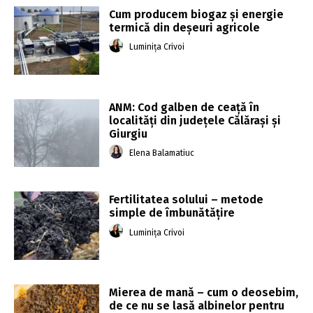
Cum producem biogaz și energie
termică din deșeuri agricole
Luminița Crivoi
ANM: Cod galben de ceaţă în
localităţi din judeţele Călăraşi şi
Giurgiu
Elena Balamatiuc
Fertilitatea solului – metode
simple de îmbunătățire
Luminița Crivoi
Mierea de mană – cum o deosebim,
de ce nu se lasă albinelor pentru