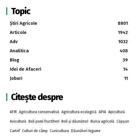
Topic
Știri Agricole
8801
Articole
1942
Adv
1032
Analitica
408
Blog
39
Idei de Afaceri
14
Joburi
11
Citește despre
AFIR
Agricultura conservativă
Agricultura ecologică
APIA
Apicultură
Avicultură
Boli pomi fructifieri
Boli și dăunători
Bursa agricolă
Căpșun
Cartof
Culturi de câmp
Cunicultura
Dăunători legume