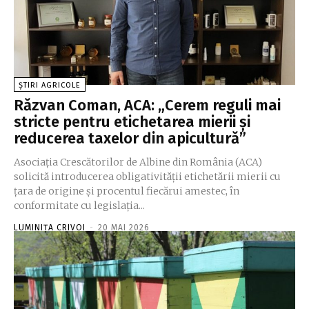
ȘTIRI AGRICOLE
Răzvan Coman, ACA: „Cerem reguli mai
stricte pentru etichetarea mierii și
reducerea taxelor din apicultură”
Asociaţia Crescătorilor de Albine din România (ACA)
solicită introducerea obligativităţii etichetării mierii cu
ţara de origine şi procentul fiecărui amestec, în
conformitate cu legislaţia...
LUMINIȚA CRIVOI
-
20 MAI 2026