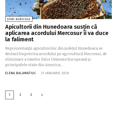
ȘTIRI AGRICOLE
Apicultorii din Hunedoara susţin că
aplicarea acordului Mercosur îi va duce
la faliment
Reprezentanţii apicultorilor din judeţul Hunedoara se
declară împotriva acordului pe agricultură Mercosur, de
eliminare a taxelor între Uniunea Europeană şi
principalele state din America...
ELENA BALAMATIUC
-
21 IANUARIE 2026
1
2
3