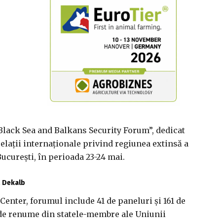
Black Sea and Balkans Security Forum”, dedicat
relaţii internaţionale privind regiunea extinsă a
Bucureşti, în perioada 23-24 mai.
ă Dekalb
Center, forumul include 41 de paneluri şi 161 de
ti de renume din statele-membre ale Uniunii