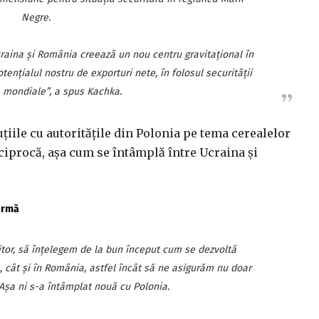
Negre.
raina şi România creează un nou centru gravitaţional în
tenţialul nostru de exporturi nete, în folosul securităţii
 mondiale”, a spus Kachka.
ţiile cu autorităţile din Polonia pe tema cerealelor
eciprocă, aşa cum se întâmplă între Ucraina şi
fermă
itor, să înţelegem de la bun început cum se dezvoltă
, cât şi în România, astfel încât să ne asigurăm nu doar
Aşa ni s-a întâmplat nouă cu Polonia.