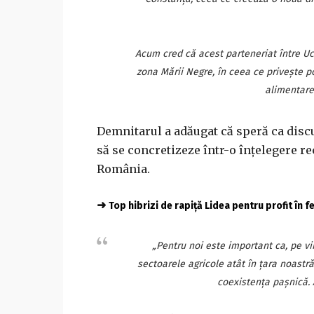
Acum cred că acest parteneriat între Uc
zona Mării Negre, în ceea ce priveşte po
alimentare
Demnitarul a adăugat că speră ca discu
să se concretizeze într-o înţelegere r
România.
➜
Top hibrizi de rapiță Lidea pentru profit în 
„Pentru noi este important ca, pe vi
sectoarele agricole atât în ţara noastră
coexistenţa paşnică. 