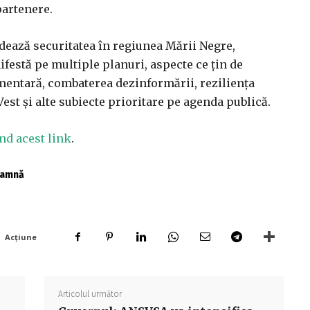
partenere.
rdează securitatea în regiunea Mării Negre,
ifestă pe multiple planuri, aspecte ce ţin de
imentară, combaterea dezinformării, rezilienţa
Vest şi alte subiecte prioritare pe agenda publică.
nd acest link
.
toamnă
Acțiune
Articolul următor