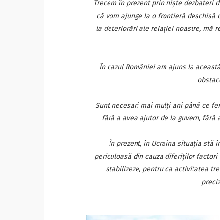
Trecem în prezent prin nişte dezbateri du
că vom ajunge la o frontieră deschisă c
la deteriorări ale relaţiei noastre, mă 
În cazul României am ajuns la această
obstaco
Sunt necesari mai mulţi ani până ce ferm
fără a avea ajutor de la guvern, fără a
În prezent, în Ucraina situaţia stă 
periculoasă din cauza diferiţilor factori 
stabilizeze, pentru ca activitatea tre
preciz