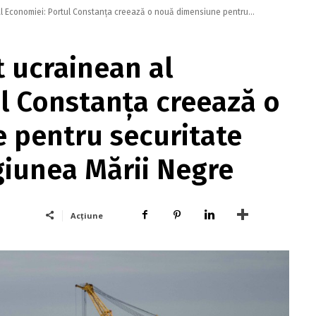
al Economiei: Portul Constanţa creează o nouă dimensiune pentru...
t ucrainean al
l Constanţa creează o
 pentru securitate
giunea Mării Negre
Acțiune