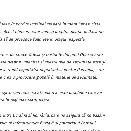
iunea împotriva Ucrainei creează în toată lumea nişte
ă. Acest element este unic în dreptul umanitar. Dacă un
is să se provoace foamete în oraşul respectiv.
raina, deoarece Odesa şi porturile din jurul Odesei erau
şte dreptul umanitar şi chestiunile de securitate este şi
i stat net exportator important şi pentru România, care
te crea o provocare globală în materie de securitate.
noştri, vom reuşi să atenuăm aceste probleme care au
te în regiunea Mării Negre.
 între Ucraina şi România, care ne asigură că ne bazăm
sim şi infrastructura fluvială şi potenţialul Portului
mensiune pentru situaţia securitară în regiunea Mării