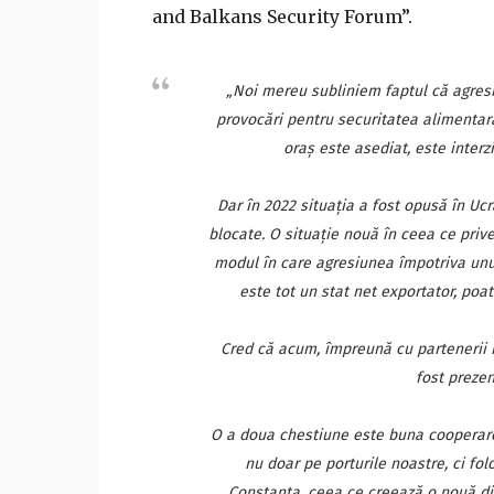
and Balkans Security Forum”.
„Noi mereu subliniem faptul că agres
provocări pentru securitatea alimentar
oraş este asediat, este interz
Dar în 2022 situaţia a fost opusă în Uc
blocate. O situaţie nouă în ceea ce prive
modul în care agresiunea împotriva unu
este tot un stat net exportator, poa
Cred că acum, împreună cu partenerii 
fost prezen
O a doua chestiune este buna cooperare
nu doar pe porturile noastre, ci folo
Constanţa, ceea ce creează o nouă di