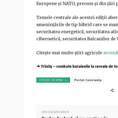
Europene şi NATO, precum şi din ţări 
Temele centrale ale acestei ediţii abo
ameninţările de tip hibrid care se man
securitatea energetică, securitatea al
cibernetică, securitatea Balcanilor de 
Citește mai multe știri agricole
accesâ
➜
Trinity – combate buruienile la cereale de 
CITEȘTE DESPRE ->
Portul Constanța
Articolul precedent