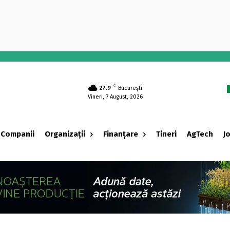
-
C
27.9
București
Vineri, 7 August, 2026
Companii
Organizații
Finanțare
Tineri
AgTech
J
‹ adv ›