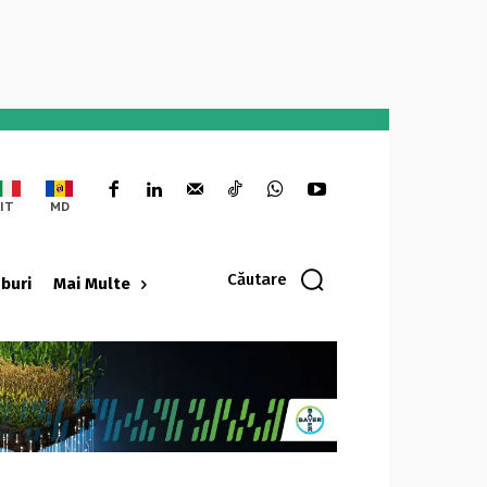
IT
MD
Căutare
oburi
Mai Multe