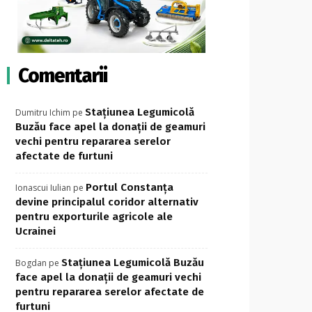
Comentarii
Stațiunea Legumicolă
Dumitru Ichim
pe
Buzău face apel la donații de geamuri
vechi pentru repararea serelor
afectate de furtuni
Portul Constanța
Ionascui Iulian
pe
devine principalul coridor alternativ
pentru exporturile agricole ale
Ucrainei
Stațiunea Legumicolă Buzău
Bogdan
pe
face apel la donații de geamuri vechi
pentru repararea serelor afectate de
furtuni