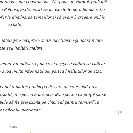
reroase, dar constructive. Cât priveşte viitorul, probabil
u Polonia, astfel încât să nu existe temeri. Nu mă refer
refer la eliminarea temerilor şi să avem încredere unii în
ceilalţi.
 înţelegere reciprocă şi azi funcţionăm şi operăm fără
le sau limitări majore.
ierii vor putea să judece ei înşişi ce culturi să cultive,
 avea multe informaţii din partea instituţiilor de stat.
în felul următor: producţia de cereale este mult prea
volatili, în special a preţului. Noi sperăm ca preţul să se
buie să fie previzibilă pe cinci ani pentru fermieri”, a
at oficialul ucrainean.
‹ adv ›