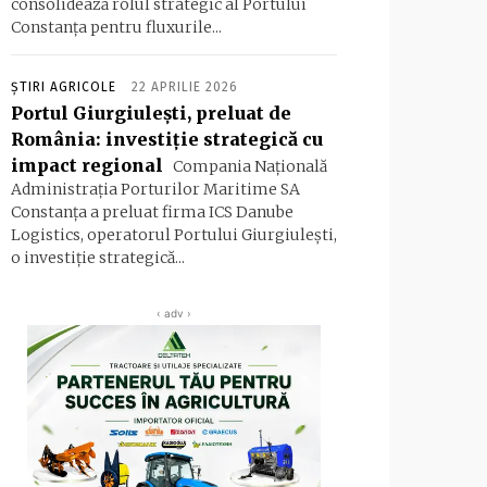
consolidează rolul strategic al Portului
Constanța pentru fluxurile...
ȘTIRI AGRICOLE
22 APRILIE 2026
Portul Giurgiulești, preluat de
România: investiție strategică cu
impact regional
Compania Naţională
Administraţia Porturilor Maritime SA
Constanţa a preluat firma ICS Danube
Logistics, operatorul Portului Giurgiuleşti,
o investiţie strategică...
‹ adv ›