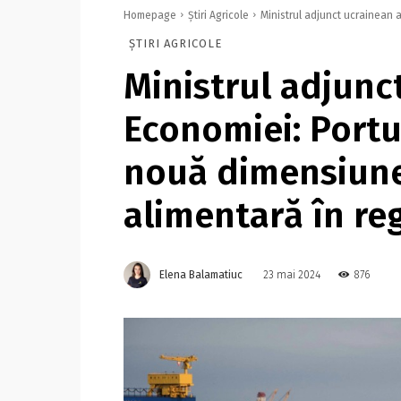
Homepage
Știri Agricole
Ministrul adjunct ucrainean 
ȘTIRI AGRICOLE
Ministrul adjunc
Economiei: Portu
nouă dimensiune
alimentară în re
Elena Balamatiuc
876
23 mai 2024