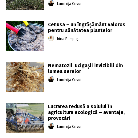
Luminița Crivoi
Cenusa – un îngrășământ valoros
pentru sănătatea plantelor
Irina Pompuș
Nematozii, ucigașii invizibili din
lumea serelor
Luminița Crivoi
Lucrarea redusă a solului în
agricultura ecologică – avantaje,
provocări
Luminița Crivoi