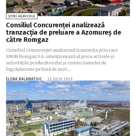
ȘTIRI AGRICOLE
Consiliul Concurenţei analizează
tranzacţia de preluare a Azomureş de
către Romgaz
Consiliul Concurenţei analizează tranzacţia prin care
SNGN Romgaz S.A. intenţionează să preia activele şi
activităţile producătorului şi comerciantului de
îngrăşăminte pe bază de azot,...
ELENA BALAMATIUC
-
22 IULIE 2026