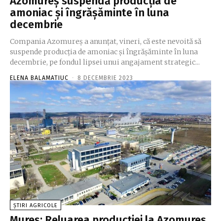
Azomureş suspendă producţia de
amoniac şi îngrăşăminte în luna
decembrie
Compania Azomureş a anunţat, vineri, că este nevoită să
suspende producţia de amoniac şi îngrăşăminte în luna
decembrie, pe fondul lipsei unui angajament strategic...
ELENA BALAMATIUC
-
8 DECEMBRIE 2023
ȘTIRI AGRICOLE
Mureș: Reluarea producţiei la Azomureş