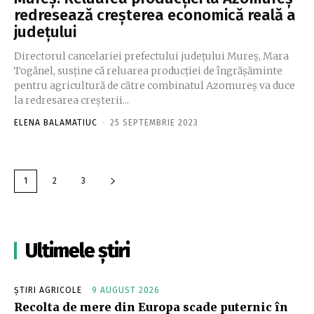
redresează creşterea economică reală a
judeţului
Directorul cancelariei prefectului judeţului Mureş, Mara
Togănel, susţine că reluarea producţiei de îngrăşăminte
pentru agricultură de către combinatul Azomureş va duce
la redresarea creşterii...
ELENA BALAMATIUC
-
25 SEPTEMBRIE 2023
1
2
3
Ultimele știri
ȘTIRI AGRICOLE
9 AUGUST 2026
Recolta de mere din Europa scade puternic în