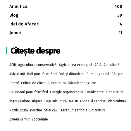
Analitica
408
Blog
39
Idei de Afaceri
14
Joburi
11
Citește despre
AFIR
Agricultura conservativă
Agricultura ecologică
APIA
Apicultură
Avicultură
Boli pomi fructifieri
Boli și dăunători
Bursa agricolă
Căpșun
Cartof
Culturi de câmp
Cunicultura
Dăunători legume
Dăunători pomi fructiferi
Energie regenerabilă
Evenimente
Floricultură
Îngrășăminte
Irigare
Legumicultură
MADR
Ovine și caprine
Piscicultură
Pomicultură
Porcine
Știai că?!
Terenuri agricole
Viticultură
Zmeur și mur
Zootehnie