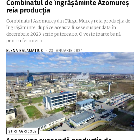
Combinatul de îngrășăminte Azomureş
reia producţia
Combinatul Azomureş din Târgu Mureș reia producţia de
îngrășăminte, după ce aceasta fusese suspendată în
decembrie 2023, scrie puterea.ro. O veste foarte bună
pentru fermierii...
ELENA BALAMATIUC
-
23 IANUARIE 2024
ȘTIRI AGRICOLE