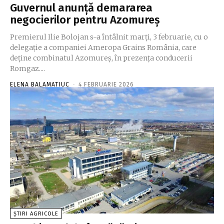
Guvernul anunță demararea
negocierilor pentru Azomureș
Premierul Ilie Bolojan s-a întâlnit marți, 3 februarie, cu o
delegație a companiei Ameropa Grains România, care
deține combinatul Azomureș, în prezența conducerii
Romgaz....
ELENA BALAMATIUC
-
4 FEBRUARIE 2026
ȘTIRI AGRICOLE