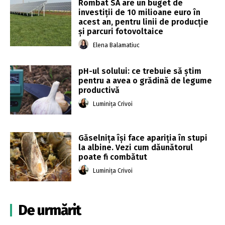
Rombat SA are un buget de
investiţii de 10 milioane euro în
acest an, pentru linii de producţie
şi parcuri fotovoltaice
Elena Balamatiuc
pH-ul solului: ce trebuie să știm
pentru a avea o grădină de legume
productivă
Luminița Crivoi
Găselnița își face apariția în stupi
la albine. Vezi cum dăunătorul
poate fi combătut
Luminița Crivoi
De urmărit