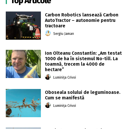
Top Articole
Carbon Robotics lansează Carbon
AutoTractor – autonomie pentru
tractoare
Sergiu Jaman
Ion Olteanu Constantin: „Am testat
1000 de ha în sistemul No-till. La
toamnă, trecem la 4000 de
hectare”
Luminița Crivoi
Oboseala solului de leguminoase.
Cum se manifestă
Luminița Crivoi