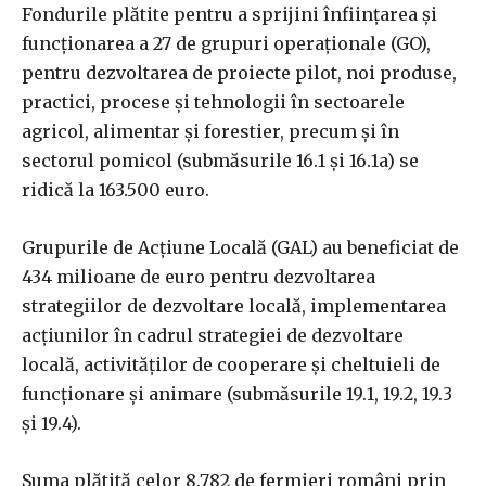
Fondurile plătite pentru a sprijini înfiinţarea şi
funcţionarea a 27 de grupuri operaţionale (GO),
pentru dezvoltarea de proiecte pilot, noi produse,
practici, procese şi tehnologii în sectoarele
agricol, alimentar şi forestier, precum şi în
sectorul pomicol (submăsurile 16.1 şi 16.1a) se
ridică la 163.500 euro.
Grupurile de Acţiune Locală (GAL) au beneficiat de
434 milioane de euro pentru dezvoltarea
strategiilor de dezvoltare locală, implementarea
acţiunilor în cadrul strategiei de dezvoltare
locală, activităţilor de cooperare şi cheltuieli de
funcţionare şi animare (submăsurile 19.1, 19.2, 19.3
şi 19.4).
Suma plătită celor 8.782 de fermieri români prin