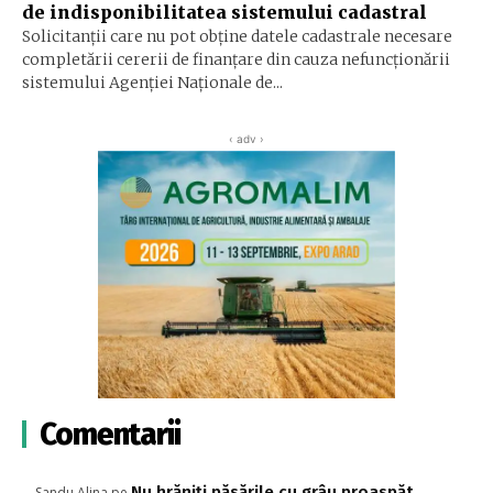
de indisponibilitatea sistemului cadastral
Solicitanţii care nu pot obţine datele cadastrale necesare
completării cererii de finanţare din cauza nefuncţionării
sistemului Agenţiei Naţionale de...
‹ adv ›
Comentarii
Nu hrăniți păsările cu grâu proaspăt
Sandu Alina
pe