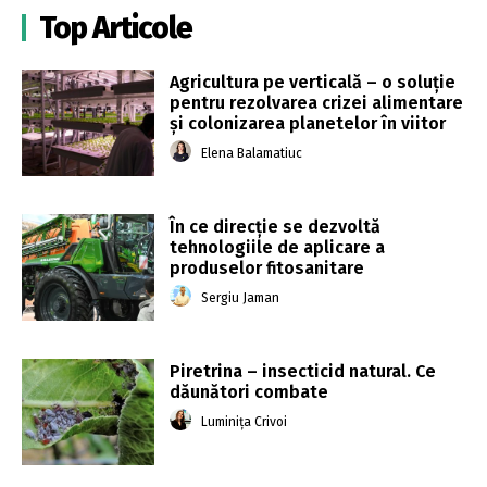
Top Articole
Agricultura pe verticală – o soluție
pentru rezolvarea crizei alimentare
și colonizarea planetelor în viitor
Elena Balamatiuc
În ce direcție se dezvoltă
tehnologiile de aplicare a
produselor fitosanitare
Sergiu Jaman
Piretrina – insecticid natural. Ce
dăunători combate
Luminița Crivoi