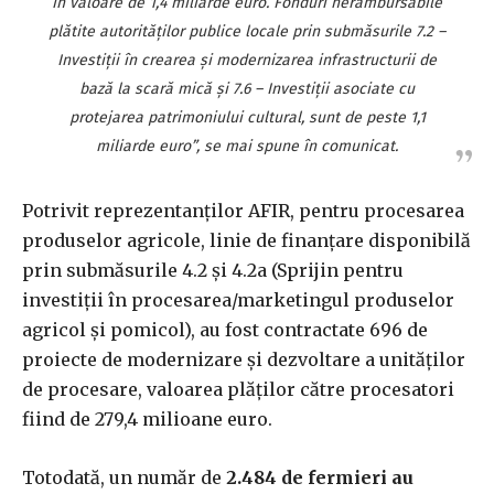
în valoare de 1,4 miliarde euro. Fonduri nerambursabile
plătite autorităţilor publice locale prin submăsurile 7.2 –
Investiţii în crearea şi modernizarea infrastructurii de
bază la scară mică şi 7.6 – Investiţii asociate cu
protejarea patrimoniului cultural, sunt de peste 1,1
miliarde euro”, se mai spune în comunicat.
Potrivit reprezentanţilor AFIR, pentru procesarea
produselor agricole, linie de finanţare disponibilă
prin submăsurile 4.2 şi 4.2a (Sprijin pentru
investiţii în procesarea/marketingul produselor
agricol şi pomicol), au fost contractate 696 de
proiecte de modernizare şi dezvoltare a unităţilor
de procesare, valoarea plăţilor către procesatori
fiind de 279,4 milioane euro.
Totodată, un număr de
2.484 de fermieri au