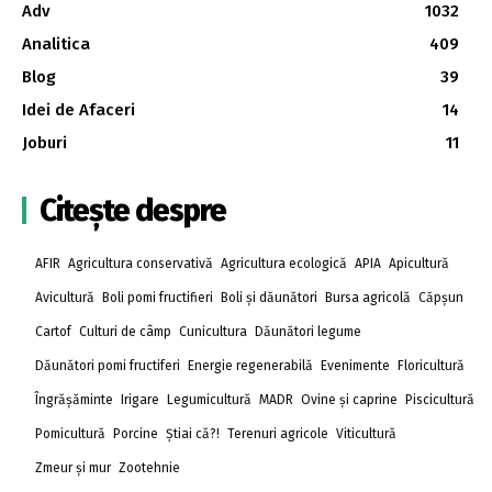
Adv
1032
Analitica
409
Blog
39
Idei de Afaceri
14
Joburi
11
Citește despre
AFIR
Agricultura conservativă
Agricultura ecologică
APIA
Apicultură
Avicultură
Boli pomi fructifieri
Boli și dăunători
Bursa agricolă
Căpșun
Cartof
Culturi de câmp
Cunicultura
Dăunători legume
Dăunători pomi fructiferi
Energie regenerabilă
Evenimente
Floricultură
Îngrășăminte
Irigare
Legumicultură
MADR
Ovine și caprine
Piscicultură
Pomicultură
Porcine
Știai că?!
Terenuri agricole
Viticultură
Zmeur și mur
Zootehnie