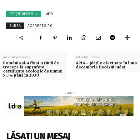
CITEȘTE DESPRE ->
AFIR
SURSA
AGERPRES.RO
Articolul precedent
Articolul următor
România şi-a fixat o ţintă de
APIA – plățile efectuate în luna
trecere la suprafeţe
decembrie fiecărui județ
certificate ecologic de numai
5,5% până în 2030
‹ adv ›
LĂSAȚI UN MESAJ