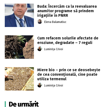
Buda: Încercăm ca la reevaluarea
anumitor programe să prindem
irigaţiile în PNRR
Elena Balamatiuc
Cum refacem solurile afectate de
eroziune, degradate – 7 reguli
Luminița Crivoi
Miere bio – prin ce se deosebește
de cea convențională, cine poate
utiliza termenul
Luminița Crivoi
De urmărit