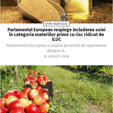
ȘTIRI AGRICOLE
Parlamentul European respinge includerea soiei
în categoria materiilor prime cu risc ridicat de
iLUC
Parlamentul European a respins proiectul de regulament
delegat al...
10 AUGUST 2026