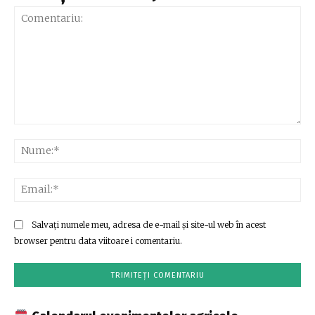
Comentariu:
Nu
Ema
Salvați numele meu, adresa de e-mail și site-ul web în acest
browser pentru data viitoare i comentariu.