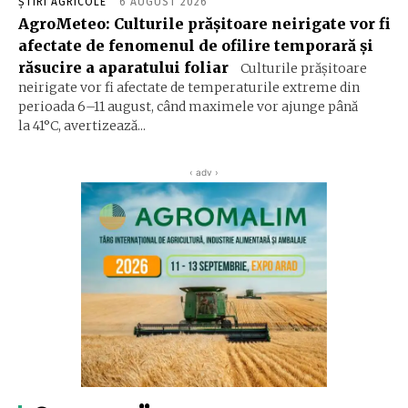
ȘTIRI AGRICOLE
6 AUGUST 2026
AgroMeteo: Culturile prăşitoare neirigate vor fi
afectate de fenomenul de ofilire temporară şi
răsucire a aparatului foliar
Culturile prășitoare
neirigate vor fi afectate de temperaturile extreme din
perioada 6–11 august, când maximele vor ajunge până
la 41°C, avertizează...
‹ adv ›