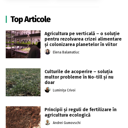
Top Articole
Agricultura pe verticală – o soluție
pentru rezolvarea crizei alimentare
și colonizarea planetelor în viitor
Elena Balamatiuc
Culturile de acoperire – soluția
multor probleme în No-till și nu
doar
Luminița Crivoi
Principii și reguli de fertilizare în
agricultura ecologică
Andrei Gumovschi