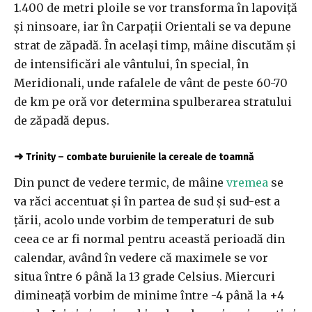
1.400 de metri ploile se vor transforma în lapoviță
şi ninsoare, iar în Carpații Orientali se va depune
strat de zăpadă. În același timp, mâine discutăm şi
de intensificări ale vântului, în special, în
Meridionali, unde rafalele de vânt de peste 60-70
de km pe oră vor determina spulberarea stratului
de zăpadă depus.
➜
Trinity – combate buruienile la cereale de toamnă
Din punct de vedere termic, de mâine
vremea
se
va răci accentuat şi în partea de sud şi sud-est a
ţării, acolo unde vorbim de temperaturi de sub
ceea ce ar fi normal pentru această perioadă din
calendar, având în vedere că maximele se vor
situa între 6 până la 13 grade Celsius. Miercuri
dimineață vorbim de minime între -4 până la +4