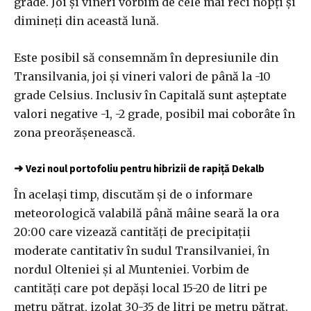
grade. Joi şi vineri vorbim de cele mai reci nopți şi
dimineți din această lună.
Este posibil să consemnăm în depresiunile din
Transilvania, joi şi vineri valori de până la -10
grade Celsius. Inclusiv în Capitală sunt aşteptate
valori negative -1, -2 grade, posibil mai coborâte în
zona preorășenească.
➜
Vezi noul portofoliu pentru hibrizii de rapiță Dekalb
În același timp, discutăm şi de o informare
meteorologică valabilă până mâine seară la ora
20:00 care vizează cantități de precipitații
moderate cantitativ în sudul Transilvaniei, în
nordul Olteniei şi al Munteniei. Vorbim de
cantități care pot depăși local 15-20 de litri pe
metru pătrat, izolat 30-35 de litri pe metru pătrat.