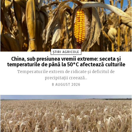
ȘTIRI AGRICOLE
China, sub presiunea vremii extreme: seceta și
temperaturile de până la 50°C afectează culturile
Temperaturile extrem de ridicate și deficitul de
precipitații creează...
8 AUGUST 2026