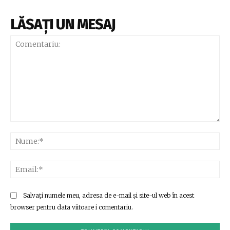
LĂSAȚI UN MESAJ
Comentariu:
Nu
Ema
Salvați numele meu, adresa de e-mail și site-ul web în acest
browser pentru data viitoare i comentariu.