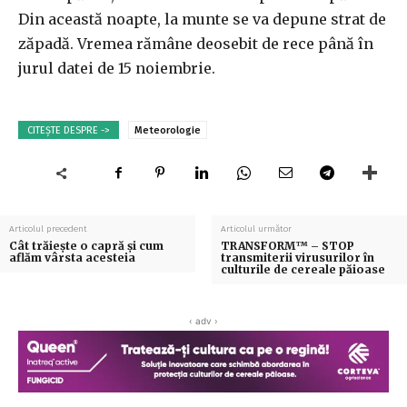
Din această noapte, la munte se va depune strat de
zăpadă. Vremea rămâne deosebit de rece până în
jurul datei de 15 noiembrie.
CITEȘTE DESPRE ->
Meteorologie
Articolul precedent
Articolul următor
Сât trăiește o capră și cum
TRANSFORM™ – STOP
aflăm vârsta acesteia
transmiterii virusurilor în
culturile de cereale păioase
‹ adv ›