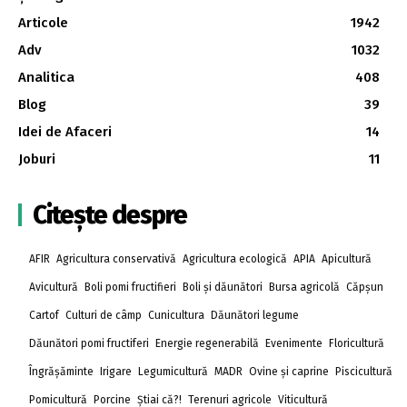
Articole
1942
Adv
1032
Analitica
408
Blog
39
Idei de Afaceri
14
Joburi
11
Citește despre
AFIR
Agricultura conservativă
Agricultura ecologică
APIA
Apicultură
Avicultură
Boli pomi fructifieri
Boli și dăunători
Bursa agricolă
Căpșun
Cartof
Culturi de câmp
Cunicultura
Dăunători legume
Dăunători pomi fructiferi
Energie regenerabilă
Evenimente
Floricultură
Îngrășăminte
Irigare
Legumicultură
MADR
Ovine și caprine
Piscicultură
Pomicultură
Porcine
Știai că?!
Terenuri agricole
Viticultură