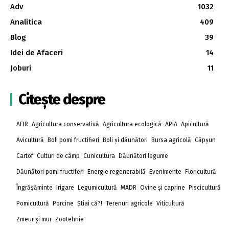
Adv
1032
Analitica
409
Blog
39
Idei de Afaceri
14
Joburi
11
Citește despre
AFIR
Agricultura conservativă
Agricultura ecologică
APIA
Apicultură
Avicultură
Boli pomi fructifieri
Boli și dăunători
Bursa agricolă
Căpșun
Cartof
Culturi de câmp
Cunicultura
Dăunători legume
Dăunători pomi fructiferi
Energie regenerabilă
Evenimente
Floricultură
Îngrășăminte
Irigare
Legumicultură
MADR
Ovine și caprine
Piscicultură
Pomicultură
Porcine
Știai că?!
Terenuri agricole
Viticultură
Zmeur și mur
Zootehnie