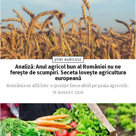
ȘTIRI AGRICOLE
Analiză: Anul agricol bun al României nu ne
ferește de scumpiri. Seceta lovește agricultura
europeană
România se află într-o poziție favorabilă pe piața agricolă...
10 AUGUST 2026