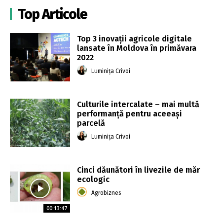
Top Articole
Top 3 inovații agricole digitale
lansate în Moldova în primăvara
2022
Luminița Crivoi
Culturile intercalate – mai multă
performanță pentru aceeași
parcelă
Luminița Crivoi
Cinci dăunători în livezile de măr
ecologic
Agrobiznes
00:13:47