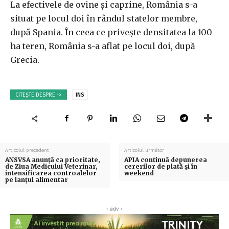
La efectivele de ovine şi caprine, România s-a
situat pe locul doi în rândul statelor membre,
după Spania. În ceea ce priveşte densitatea la 100
ha teren, România s-a aflat pe locul doi, după
Grecia.
CITEȘTE DESPRE ->
INS
Articolul precedent
Articolul următor
ANSVSA anunţă ca prioritate,
APIA continuă depunerea
de Ziua Medicului Veterinar,
cererilor de plată și în
intensificarea controalelor
weekend
pe lanţul alimentar
‹ adv ›