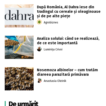
După România, Al Dahra iese din
tradingul cu cereale și oleaginoase
și de pe alte piețe
Agrobiznes
Analiza solului: când se realizează,
de ce este importantă
Luminița Crivoi
Nosemoza albinelor – cum tratăm
diareea parazitară primăvara
Anastasia Oleinik
De urmărit