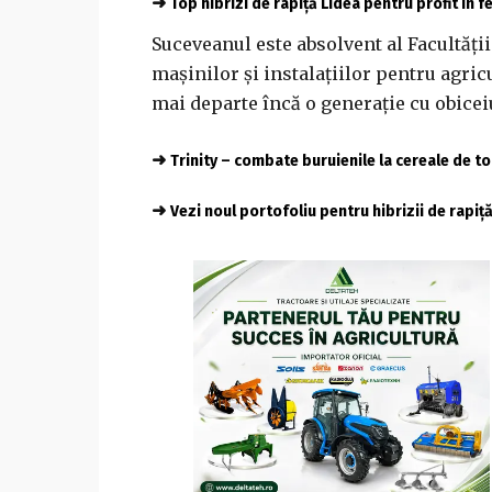
➜
Top hibrizi de rapiță Lidea pentru profit în 
Suceveanul este absolvent al Facultăți
mașinilor și instalațiilor pentru agric
mai departe încă o generație cu obiceiur
➜
Trinity – combate buruienile la cereale de 
➜
Vezi noul portofoliu pentru hibrizii de rapiț