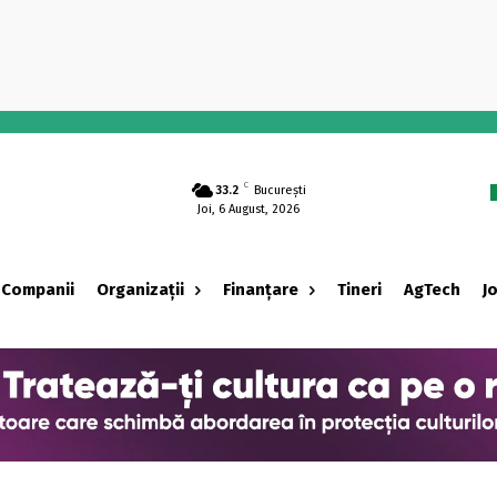
-
C
33.2
București
Joi, 6 August, 2026
Companii
Organizații
Finanțare
Tineri
AgTech
J
‹ adv ›