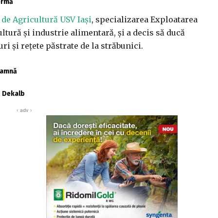
fermă
i
de Agricultură USV Iași
, specializarea Exploatarea
ultură și industrie alimentară, și a decis să ducă
i și rețete păstrate de la străbunici.
toamnă
ă Dekalb
‹ adv ›