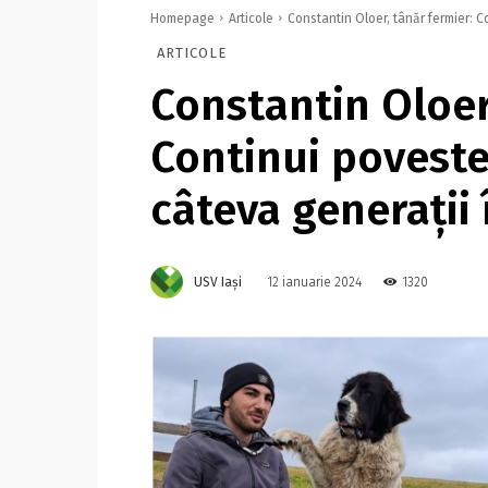
Homepage
Articole
Constantin Oloer, tânăr fermier: C
ARTICOLE
Constantin Oloer
Continui poveste
câteva generații 
USV Iași
1320
12 ianuarie 2024