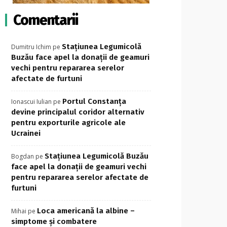
Comentarii
Stațiunea Legumicolă
Dumitru Ichim
pe
Buzău face apel la donații de geamuri
vechi pentru repararea serelor
afectate de furtuni
Portul Constanța
Ionascui Iulian
pe
devine principalul coridor alternativ
pentru exporturile agricole ale
Ucrainei
Stațiunea Legumicolă Buzău
Bogdan
pe
face apel la donații de geamuri vechi
pentru repararea serelor afectate de
furtuni
Loca americană la albine –
Mihai
pe
simptome și combatere