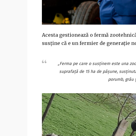
Acesta gestionează o fermă zootehnică 
susține că e un fermier de generație n
„Ferma pe care o susținem este una zoot
suprafață de 15 ha de pășune, susținută 
porumb, grâu ș