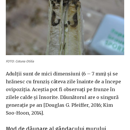
FOTO: Cotuna Otilia
Adulții sunt de mici dimensiuni (6 – 7 mm) și se
hrănesc cu frunziș câteva zile înainte de a începe
ovipoziția. Aceștia pot fi observați pe frunze în
zilele calde și însorite. Dăunătorul are o singură
generație pe an [Douglas G. Pfeiffer, 2016; Kim
Soo-Hoon, 2014].
Mod de dăunare al gândacului murului