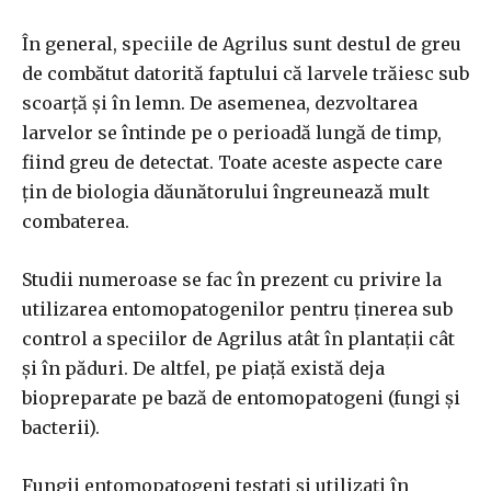
În general, speciile de Agrilus sunt destul de greu
de combătut datorită faptului că larvele trăiesc sub
scoarță și în lemn. De asemenea, dezvoltarea
larvelor se întinde pe o perioadă lungă de timp,
fiind greu de detectat. Toate aceste aspecte care
țin de biologia dăunătorului îngreunează mult
combaterea.
Studii numeroase se fac în prezent cu privire la
utilizarea entomopatogenilor pentru ținerea sub
control a speciilor de Agrilus atât în plantații cât
și în păduri. De altfel, pe piață există deja
biopreparate pe bază de entomopatogeni (fungi și
bacterii).
Fungii entomopatogeni testați și utilizați în