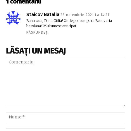
1 comentariu
Staicov Natalia
28 noiembrie 2021 La 14:21
Buna ziua, D-na Otilia! Unde pot cumpara Beauveria
bassiana? Multumesc anticipat.
RĂSPUNDEȚI
LĂSAȚI UN MESAJ
Comentariu:
Nu