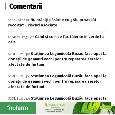
Comentarii
Nu hrăniți păsările cu grâu proaspăt
Sandu Alina
pe
recoltat – riscuri asociate
Când și cum se fac tăierile în verde la
Fazacaș Sergiu
pe
cais
Stațiunea Legumicolă Buzău face apel la
SCDL Buzău
pe
donații de geamuri vechi pentru repararea serelor
afectate de furtuni
Stațiunea Legumicolă Buzău face apel la
SCDL Buzău
pe
donații de geamuri vechi pentru repararea serelor
afectate de furtuni
Stațiunea Legumicolă Buzău face apel la
SCDL Buzău
pe
donații de geamuri vechi pentru repararea serelor
×
×
afectate de furtuni