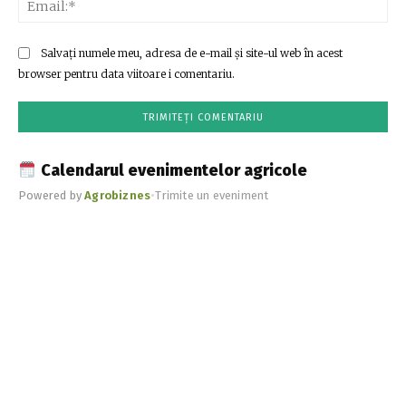
Ema
Salvați numele meu, adresa de e-mail și site-ul web în acest
browser pentru data viitoare i comentariu.
Calendarul evenimentelor agricole
Powered by
Agrobiznes
•
Trimite un eveniment