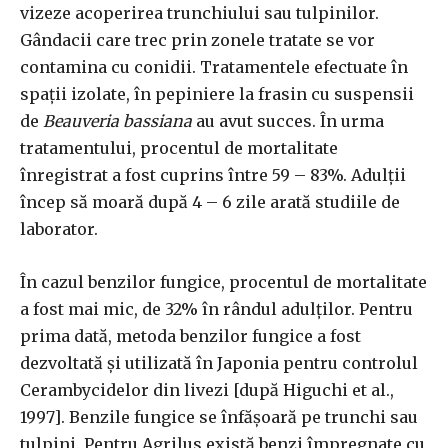
vizeze acoperirea trunchiului sau tulpinilor.
Gândacii care trec prin zonele tratate se vor
contamina cu conidii. Tratamentele efectuate în
spații izolate, în pepiniere la frasin cu suspensii
de
Beauveria bassiana
au avut succes. În urma
tratamentului, procentul de mortalitate
înregistrat a fost cuprins între 59 – 83%. Adulții
încep să moară după 4 – 6 zile arată studiile de
laborator.
În cazul benzilor fungice, procentul de mortalitate
a fost mai mic, de 32% în rândul adulților. Pentru
prima dată, metoda benzilor fungice a fost
dezvoltată și utilizată în Japonia pentru controlul
Cerambycidelor din livezi [după Higuchi et al.,
1997]. Benzile fungice se înfășoară pe trunchi sau
tulpini. Pentru Agrilus există benzi împregnate cu