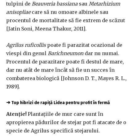
tulpini de
Beauveria bassiana
sau
Metarhizium
anisopliae
care să nu omoare albinele sau
procentul de mortalitate să fie extrem de scăzut
[Jatin Soni, Meena Thakur, 2011].
Agrilus ruficollis
poate fi parazitat ocazional de
viespi din genul
Barichneumon
dar nu numai.
Procentul de parazitare poate fi destul de mare,
dar nu atât de mare încât să fie un succes în
combaterea biologică [Johnson D. T., Mayes R. L.,
1989].
➜
Top hibrizi de rapiță Lidea pentru profit în fermă
Atenție!
Plantațiile de mur care sunt în
apropierea pădurilor de stejar pot fi atacate de o
specie de Agrilus specifică stejarului.