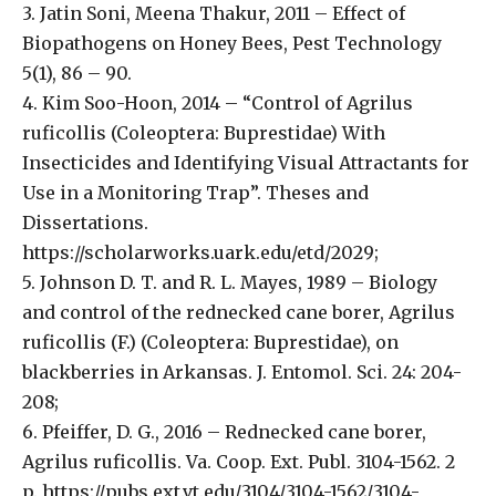
3. Jatin Soni, Meena Thakur, 2011 – Effect of
Biopathogens on Honey Bees, Pest Technology
5(1), 86 – 90.
4. Kim Soo-Hoon, 2014 – “Control of Agrilus
ruficollis (Coleoptera: Buprestidae) With
Insecticides and Identifying Visual Attractants for
Use in a Monitoring Trap”. Theses and
Dissertations.
https://scholarworks.uark.edu/etd/2029;
5. Johnson D. T. and R. L. Mayes, 1989 – Biology
and control of the rednecked cane borer, Agrilus
ruficollis (F.) (Coleoptera: Buprestidae), on
blackberries in Arkansas. J. Entomol. Sci. 24: 204-
208;
6. Pfeiffer, D. G., 2016 – Rednecked cane borer,
Agrilus ruficollis. Va. Coop. Ext. Publ. 3104-1562. 2
p. https://pubs.ext.vt.edu/3104/3104-1562/3104-