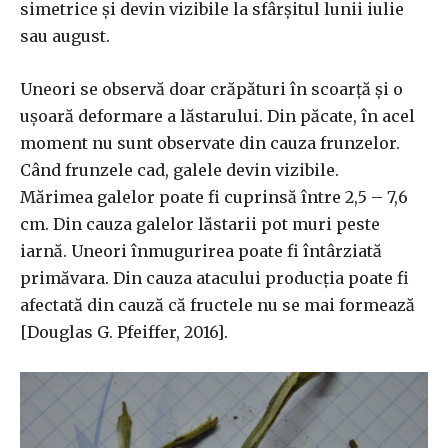
simetrice și devin vizibile la sfârșitul lunii iulie
sau august.
Uneori se observă doar crăpături în scoarță și o
ușoară deformare a lăstarului. Din păcate, în acel
moment nu sunt observate din cauza frunzelor.
Când frunzele cad, galele devin vizibile.
Mărimea galelor poate fi cuprinsă între 2,5 – 7,6
cm. Din cauza galelor lăstarii pot muri peste
iarnă. Uneori înmugurirea poate fi întârziată
primăvara. Din cauza atacului producția poate fi
afectată din cauză că fructele nu se mai formează
[Douglas G. Pfeiffer, 2016].