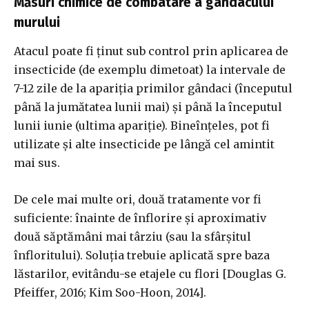
Măsuri chimice de combatare a gândacului
murului
Atacul poate fi ținut sub control prin aplicarea de
insecticide (de exemplu dimetoat) la intervale de
7-12 zile de la apariția primilor gândaci (începutul
până la jumătatea lunii mai) și până la începutul
lunii iunie (ultima apariție). Bineînțeles, pot fi
utilizate și alte insecticide pe lângă cel amintit
mai sus.
De cele mai multe ori, două tratamente vor fi
suficiente: înainte de înflorire și aproximativ
două săptămâni mai târziu (sau la sfârșitul
înfloritului). Soluția trebuie aplicată spre baza
lăstarilor, evitându-se etajele cu flori [Douglas G.
Pfeiffer, 2016; Kim Soo-Hoon, 2014].