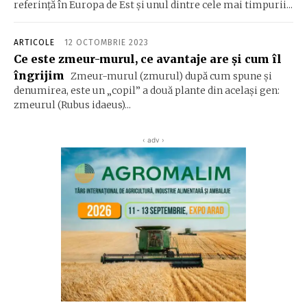
referință în Europa de Est și unul dintre cele mai timpurii...
ARTICOLE
12 OCTOMBRIE 2023
Ce este zmeur-murul, ce avantaje are și cum îl
îngrijim
Zmeur-murul (zmurul) după cum spune și
denumirea, este un „copil” a două plante din același gen:
zmeurul (Rubus idaeus)...
‹ adv ›