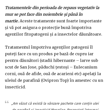
Tratamentele din perioada de repaus vegetativ la
mur se pot face din noiembrie și până în
martie.
Aceste tratamente sunt foarte importante
și vă pot asigura o protecție bună împotriva
agentilor fitopatogeni și a insectelor dăunătoare.
Tratamentul împotriva agenților patogeni îl
puteți face cu un produs pe bază de cupru iar
pentru dăunători (stadii hibernante – larve sub
scut de San Jose, păduchi țestoși – Eulecanium
corni, ouă de afide, ouă de acarieni etc) apelați la
uleiul de parafină (Ovipron Top) în amestec cu un
insecticid.
„Am văzut că există la vânzare pachete care conțin ulei
de parafină și insecticid Mospilan. Respectați întocmai