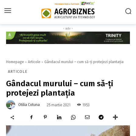
‹ adv ›
Homepage
Articole
Gândacul murului – cum să-ți protejezi plantația
ARTICOLE
Gândacul murului – cum să-ți
protejezi plantația
Otilia Cotuna
1953
25 martie 2021