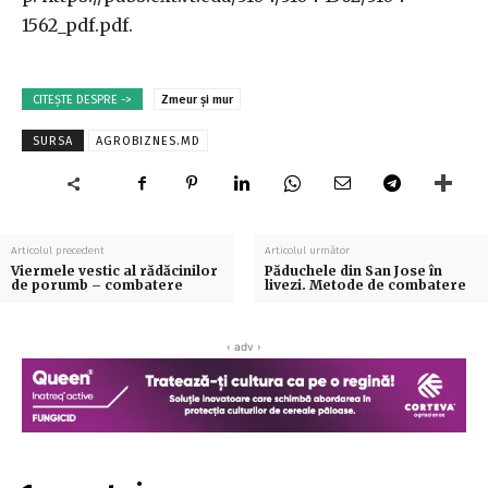
1562_pdf.pdf.
CITEȘTE DESPRE ->
Zmeur și mur
SURSA
AGROBIZNES.MD
Articolul precedent
Articolul următor
Viermele vestic al rădăcinilor
Păduchele din San Jose în
de porumb – combatere
livezi. Metode de combatere
‹ adv ›