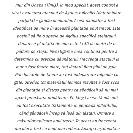
mur din Ohaba (Timiș). În mod special, acest control a
vizat evaluarea atacului de Agrilus ruficollis (determinare
parțială) – gândacul murului. Acest dăunător a fost
identificat de mine în această plantație anul trecut. Este
posibil să fie o specie de Agrilus specifică stejarului,
deoarece plantația de mur este la 50 de metri de o
pădure de stejar. Investigarea mea continuă pentru a
determina cu precizie dăunătorul. Frecvența atacului la
mur a fost foarte mare, toți lăstarii fiind plini de gale.
Prin lucrările de tăiere au fost îndepărtate tulpinile cu
gale. Ulterior, tot materialul lemnos rezultat a fost scos
din plantație și distrus pentru ca gândăceii să nu mai
apară primăvara următoare. Pe lângă această măsură,
au fost executate tratamente în perioada înfloritului,
când gândăceii încep să iasă din lăstari. Urmare a
măsurilor aplicate anul trecut, în acest an frecvența
atacului a fost cu mult mai redusă. Apariția eșalonată a