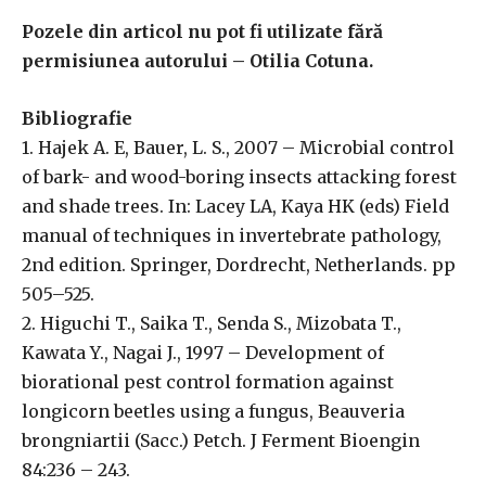
Pozele din articol nu pot fi utilizate fără
permisiunea autorului – Otilia Cotuna.
Bibliografie
1. Hajek A. E, Bauer, L. S., 2007 – Microbial control
of bark- and wood-boring insects attacking forest
and shade trees. In: Lacey LA, Kaya HK (eds) Field
manual of techniques in invertebrate pathology,
2nd edition. Springer, Dordrecht, Netherlands. pp
505–525.
2. Higuchi T., Saika T., Senda S., Mizobata T.,
Kawata Y., Nagai J., 1997 – Development of
biorational pest control formation against
longicorn beetles using a fungus, Beauveria
brongniartii (Sacc.) Petch. J Ferment Bioengin
84:236 – 243.