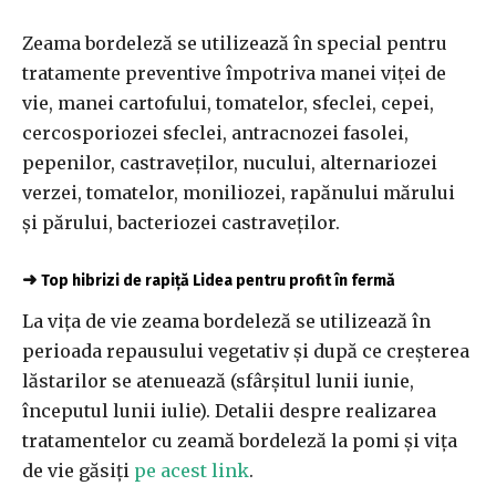
Zeama bordeleză se utilizează în special pentru
tratamente preventive împotriva manei viţei de
vie, manei cartofului, tomatelor, sfeclei, cepei,
cercosporiozei sfeclei, antracnozei fasolei,
pepenilor, castraveţilor, nucului, alternariozei
verzei, tomatelor, moniliozei, rapănului mărului
şi părului, bacteriozei castraveţilor.
➜
Top hibrizi de rapiță Lidea pentru profit în fermă
La vița de vie zeama bordeleză se utilizează în
perioada repausului vegetativ și după ce creșterea
lăstarilor se atenuează (sfârșitul lunii iunie,
începutul lunii iulie). Detalii despre realizarea
tratamentelor cu zeamă bordeleză la pomi și vița
de vie găsiți
pe acest link
.