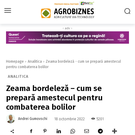
‹ adv ›
Homepage
Analitica
Zeama bordeleză - cum se prepară amestecul
pentru combaterea bolilor
ANALITICA
Zeama bordeleză – cum se
prepară amestecul pentru
combaterea bolilor
Andrei Gumovschi
5201
18 octombrie 2022