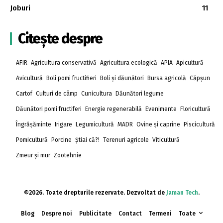
Joburi
11
Citește despre
AFIR
Agricultura conservativă
Agricultura ecologică
APIA
Apicultură
Avicultură
Boli pomi fructifieri
Boli și dăunători
Bursa agricolă
Căpșun
Cartof
Culturi de câmp
Cunicultura
Dăunători legume
Dăunători pomi fructiferi
Energie regenerabilă
Evenimente
Floricultură
Îngrășăminte
Irigare
Legumicultură
MADR
Ovine și caprine
Piscicultură
Pomicultură
Porcine
Știai că?!
Terenuri agricole
Viticultură
Zmeur și mur
Zootehnie
©2026. Toate drepturile rezervate. Dezvoltat de
Jaman Tech
.
Blog
Despre noi
Publicitate
Contact
Termeni
Toate