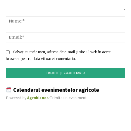
Comentariu:
Nu
Ema
Salvați numele meu, adresa de e-mail și site-ul web în acest
browser pentru data viitoare i comentariu.
Calendarul evenimentelor agricole
Powered by
Agrobiznes
•
Trimite un eveniment