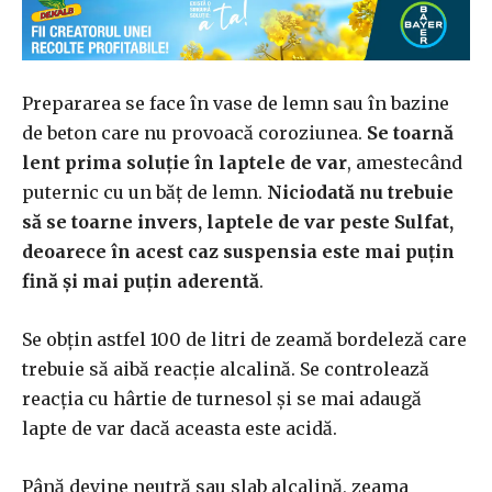
Prepararea se face în vase de lemn sau în bazine
de beton care nu provoacă coroziunea.
Se toarnă
lent prima soluţie în laptele de var
, amestecând
puternic cu un băţ de lemn.
Niciodată nu trebuie
să se toarne invers, laptele de var peste Sulfat,
deoarece în acest caz suspensia este mai puţin
fină şi mai puţin aderentă
.
Se obţin astfel 100 de litri de zeamă bordeleză care
trebuie să aibă reacţie alcalină. Se controlează
reacţia cu hârtie de turnesol şi se mai adaugă
lapte de var dacă aceasta este acidă.
Până devine neutră sau slab alcalină, zeama