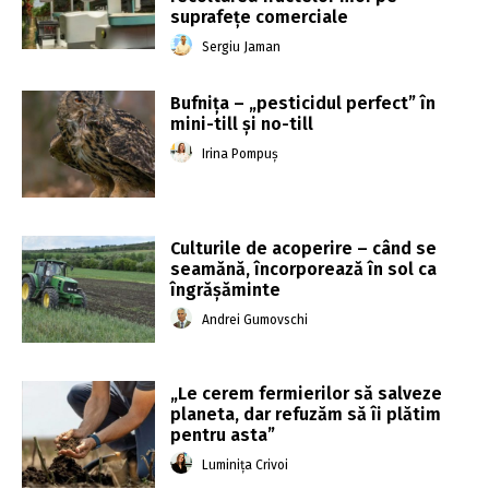
suprafețe comerciale
Sergiu Jaman
Bufnița – „pesticidul perfect” în
mini-till și no-till
Irina Pompuș
Culturile de acoperire – când se
seamănă, încorporează în sol ca
îngrășăminte
Andrei Gumovschi
„Le cerem fermierilor să salveze
planeta, dar refuzăm să îi plătim
pentru asta”
Luminița Crivoi