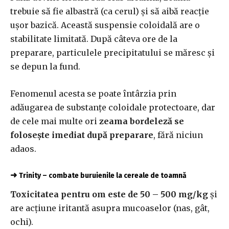
trebuie să fie albastră (ca cerul) şi să aibă reacţie
uşor bazică. Această suspensie coloidală are o
stabilitate limitată. După câteva ore de la
preparare, particulele precipitatului se măresc şi
se depun la fund.
Fenomenul acesta se poate întârzia prin
adăugarea de substanţe coloidale protectoare, dar
de cele mai multe ori
zeama bordeleză se
foloseşte imediat după preparare
, fără niciun
adaos.
➜
Trinity – combate buruienile la cereale de toamnă
Toxicitatea pentru om este de 50 – 500 mg/kg
şi
are acţiune iritantă asupra mucoaselor (nas, gât,
ochi).