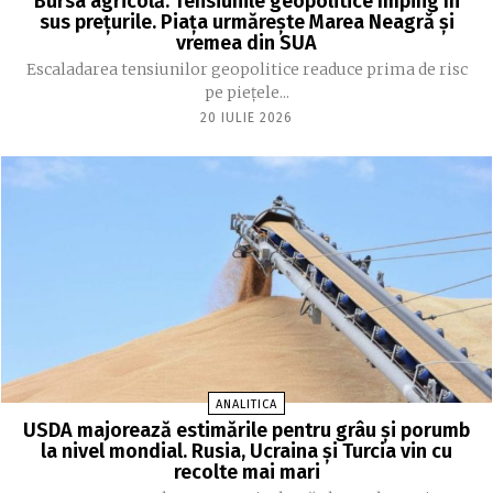
Bursa agricolă: Tensiunile geopolitice împing în
sus prețurile. Piața urmărește Marea Neagră și
vremea din SUA
Escaladarea tensiunilor geopolitice readuce prima de risc
pe piețele...
20 IULIE 2026
ANALITICA
USDA majorează estimările pentru grâu și porumb
la nivel mondial. Rusia, Ucraina și Turcia vin cu
recolte mai mari