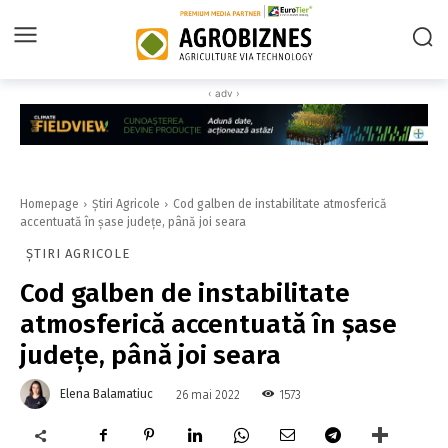
‹ adv ›
Homepage
Știri Agricole
Cod galben de instabilitate atmosferică
accentuată în şase judeţe, până joi seara
ȘTIRI AGRICOLE
Cod galben de instabilitate
atmosferică accentuată în şase
judeţe, până joi seara
Elena Balamatiuc
1573
26 mai 2022