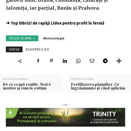
galben sunt: Brăila, Constanţa, Călăraşi şi
Ialomiţa, iar parţial, Buzău şi Prahova.
➜
Top hibrizi de rapiță Lidea pentru profit în fermă
CITEȘTE DESPRE ->
Meteorologie
SURSA
AGERPRES.RO
Articolul precedent
Articolul următor
De ce crapă roșiile. Vezi 4
Fertilizarea pășunilor. Ce
motive și cum le evităm
îngrășăminte și când aplicăm
‹ adv ›