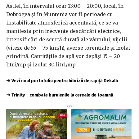
Astfel, în intervalul orar 13:00 – 20:00, local, în
Dobrogea şi în Muntenia vor fi perioade cu
instabilitate atmosferică accentuată, ce se va
manifesta prin frecvente descărcări electrice,
intensificări de scurtă durată ale vântului, vijelii
(viteze de 55 – 75 km/h), averse torenţiale şi izolat
grindină. Cantităţile de apă vor depăşi 15 – 20
litri/mp şi izolat 30 litri/mp.
➜
Vezi noul portofoliu pentru hibrizii de rapiță Dekalb
➜
Trinity – combate buruienile la cereale de toamnă
‹ adv ›