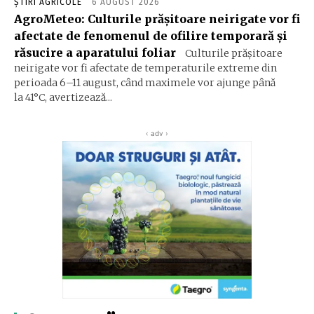
ȘTIRI AGRICOLE
6 AUGUST 2026
AgroMeteo: Culturile prăşitoare neirigate vor fi
afectate de fenomenul de ofilire temporară şi
răsucire a aparatului foliar
Culturile prășitoare
neirigate vor fi afectate de temperaturile extreme din
perioada 6–11 august, când maximele vor ajunge până
la 41°C, avertizează...
‹ adv ›