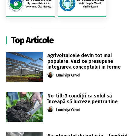
Top Articole
Agrivoltaicele devin tot mai
populare. Vezi ce presupune
integrarea conceptului în ferme
Luminița Crivoi
No-till: 3 condiții ca solul să
înceapă să lucreze pentru tine
Luminița Crivoi
Bicarbonatul de potasiu – fungicid