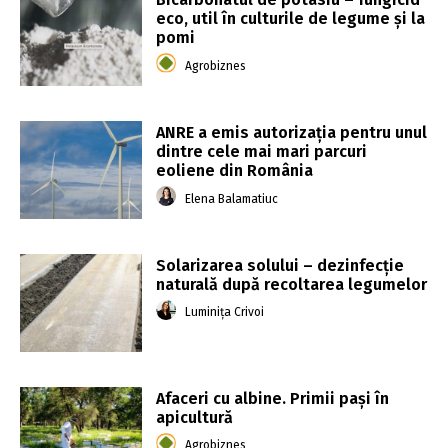
eco, util în culturile de legume și la
pomi
Agrobiznes
ANRE a emis autorizaţia pentru unul
dintre cele mai mari parcuri
eoliene din România
Elena Balamatiuc
Solarizarea solului – dezinfecție
naturală după recoltarea legumelor
Luminița Crivoi
Afaceri cu albine. Primii pași în
apicultură
Agrobiznes