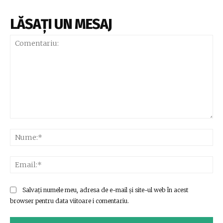
LĂSAȚI UN MESAJ
Comentariu:
Nu
Ema
Salvați numele meu, adresa de e-mail și site-ul web în acest
browser pentru data viitoare i comentariu.