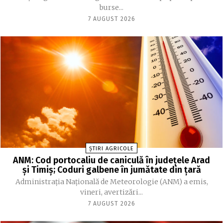
burse...
7 AUGUST 2026
ȘTIRI AGRICOLE
ANM: Cod portocaliu de caniculă în judeţele Arad
şi Timiş; Coduri galbene în jumătate din ţară
Administraţia Naţională de Meteorologie (ANM) a emis,
vineri, avertizări...
7 AUGUST 2026