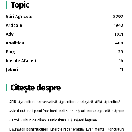
Topic
Știri Agricole
8797
Articole
1942
Adv
1031
Analitica
408
Blog
39
Idei de Afaceri
14
Joburi
11
Citește despre
AFIR
Agricultura conservativă
Agricultura ecologică
APIA
Apicultură
Avicultură
Boli pomi fructifieri
Boli și dăunători
Bursa agricolă
Căpșun
Cartof
Culturi de câmp
Cunicultura
Dăunători legume
Dăunători pomi fructiferi
Energie regenerabilă
Evenimente
Floricultură