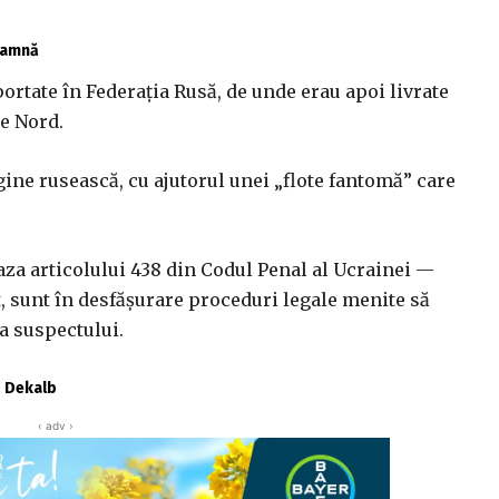
toamnă
rtate în Federația Rusă, de unde erau apoi livrate
de Nord.
gine rusească, cu ajutorul unei „flote fantomă” care
baza articolului 438 din Codul Penal al Ucrainei —
t, sunt în desfășurare proceduri legale menite să
a suspectului.
ă Dekalb
‹ adv ›