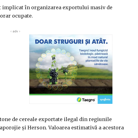
ost implicat în organizarea exportului masiv de
porar ocupate.
‹ adv ›
tone de cereale exportate ilegal din regiunile
porojie și Herson. Valoarea estimativă a acestora