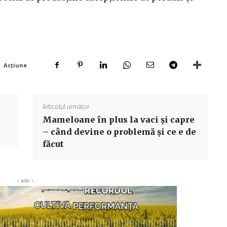
Acțiune
Articolul următor
Mameloane în plus la vaci și capre
– când devine o problemă și ce e de
făcut
‹ adv ›