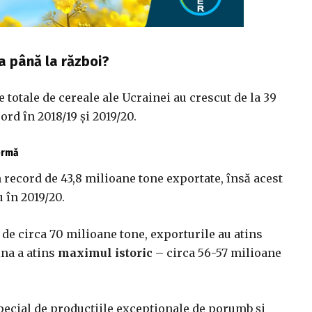
a până la război?
 totale de cereale ale Ucrainei au crescut de la 39
ord în 2018/19 și 2019/20.
fermă
n record de 43,8 milioane tone exportate, însă acest
u în 2019/20.
de circa 70 milioane tone, exporturile au atins
ina a atins
maximul istoric
– circa 56-57 milioane
special de producțiile excepționale de porumb și