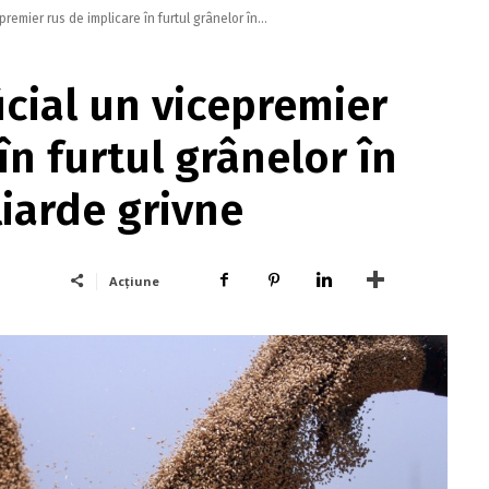
remier rus de implicare în furtul grânelor în...
icial un vicepremier
în furtul grânelor în
liarde grivne
Acțiune