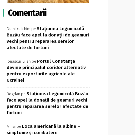
Comentarii
Stațiunea Legumicolă
Dumitru Ichim
pe
Buzău face apel la donații de geamuri
vechi pentru repararea serelor
afectate de furtuni
Portul Constanța
Ionascui Iulian
pe
devine principalul coridor alternativ
pentru exporturile agricole ale
Ucrainei
Stațiunea Legumicolă Buzău
Bogdan
pe
face apel la donații de geamuri vechi
pentru repararea serelor afectate de
furtuni
Loca americană la albine –
Mihai
pe
simptome și combatere