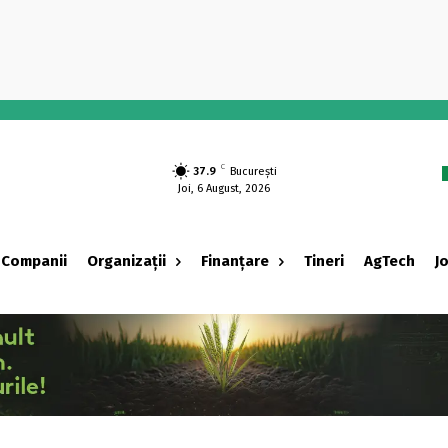
-
C
37.9
București
Joi, 6 August, 2026
Companii
Organizații
Finanțare
Tineri
AgTech
J
‹ adv ›