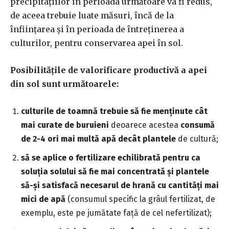
precipitaţiilor în perioada următoare va fi redus,
de aceea trebuie luate măsuri, încă de la
înfiinţarea și în perioada de întreținerea a
culturilor, pentru conservarea apei în sol.
Posibilităţile de valorificare productivă a apei
din sol sunt următoarele:
culturile de toamnă trebuie să fie menţinute cât
mai curate de buruieni
deoarece acestea
consumă
de 2-4 ori mai multă apă decât plantele
de cultură;
să se aplice o fertilizare echilibrată pentru ca
soluţia solului să fie mai concentrată şi plantele
să-şi satisfacă necesarul de hrană cu cantităţi mai
mici de apă
(consumul specific la grâul fertilizat, de
exemplu, este pe jumătate faţă de cel nefertilizat);