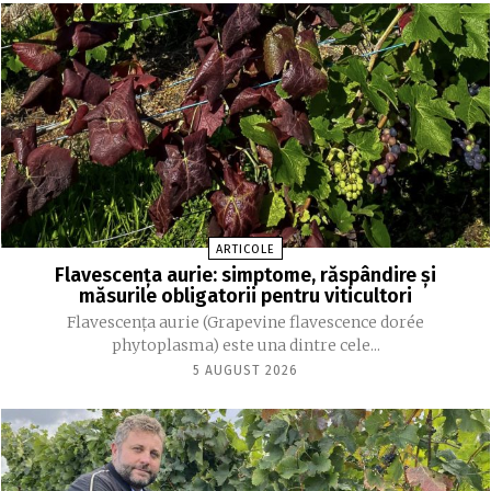
ARTICOLE
Flavescența aurie: simptome, răspândire și
măsurile obligatorii pentru viticultori
Flavescența aurie (Grapevine flavescence dorée
phytoplasma) este una dintre cele...
5 AUGUST 2026