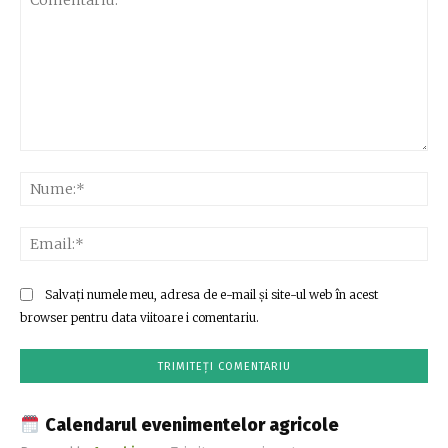
Comentariu:
Nu
Ema
Salvați numele meu, adresa de e-mail și site-ul web în acest
browser pentru data viitoare i comentariu.
Calendarul evenimentelor agricole