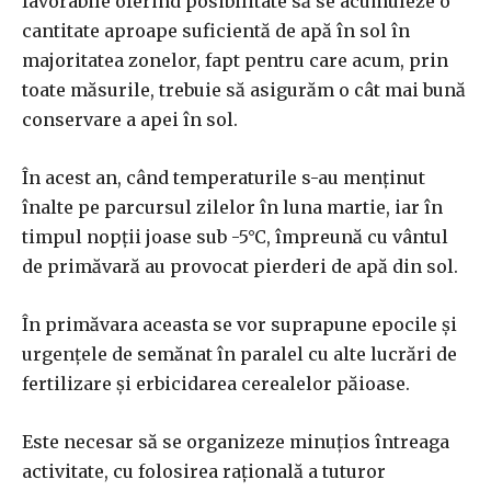
favorabile oferind posibilitate să se acumuleze o
cantitate aproape suficientă de apă în sol în
majoritatea zonelor, fapt pentru care acum, prin
toate măsurile, trebuie să asigurăm o cât mai bună
conservare a apei în sol.
În acest an, când temperaturile s-au menţinut
înalte pe parcursul zilelor în luna martie, iar în
timpul nopții joase sub -5°C, împreună cu vântul
de primăvară au provocat pierderi de apă din sol.
În primăvara aceasta se vor suprapune epocile şi
urgenţele de semănat în paralel cu alte lucrări de
fertilizare şi erbicidarea cerealelor păioase.
Este necesar să se organizeze minuţios întreaga
activitate, cu folosirea raţională a tuturor