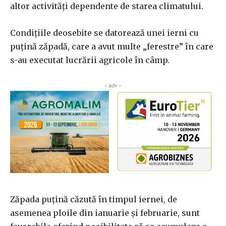
altor activităţi dependente de starea climatului.
Condiţiile deosebite se datorează unei ierni cu
puţină zăpadă, care a avut multe „ferestre” în care
s-au executat lucrării agricole în câmp.
‹ adv ›
Zăpada puțină căzută în timpul iernei, de
asemenea ploile din ianuarie şi februarie, sunt