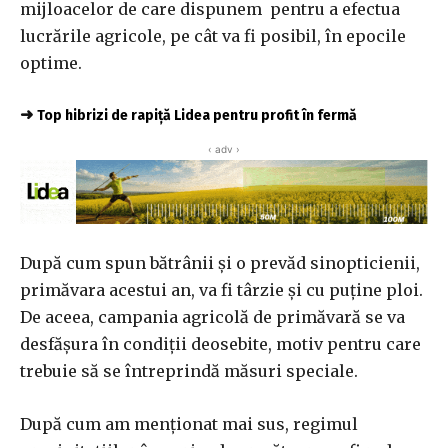
mijloacelor de care dispunem pentru a efectua
lucrările agricole, pe cât va fi posibil, în epocile
optime.
➜
Top hibrizi de rapiță Lidea pentru profit în fermă
‹ adv ›
După cum spun bătrânii şi o prevăd sinopticienii,
primăvara acestui an, va fi târzie şi cu puține ploi.
De aceea, campania agricolă de primăvară se va
desfăşura în condiţii deosebite, motiv pentru care
trebuie să se întreprindă măsuri speciale.
După cum am menționat mai sus, regimul