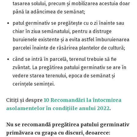
tasarea solului, precum şi mobilizarea acestuia doar
până la adâncimea de semănat;
patul germinativ se pregăteşte cu o zi înainte sau
chiar în ziua semănatului, pentru a distruge
buruienele existente şi a evita astfel îmburuienarea
parcelei înainte de răsărirea plantelor de cultură;
când se intră în parcelă, terenul trebuie să fie
zvântat. La pregătirea patului germinativ se are în
vedere starea terenului, epoca de semănat şi
cerinţele seminţei.
Citiți și despre
10 Recomandări la întocmirea
asolamentelor în condiţiile anului 2022
.
Nu se recomandă pregătirea patului germinativ
primăvara cu grapa cu discuri, deoarece: