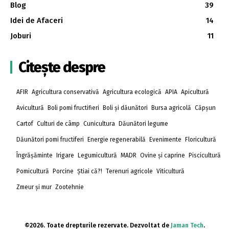
Blog
39
Idei de Afaceri
14
Joburi
11
Citește despre
AFIR
Agricultura conservativă
Agricultura ecologică
APIA
Apicultură
Avicultură
Boli pomi fructifieri
Boli și dăunători
Bursa agricolă
Căpșun
Cartof
Culturi de câmp
Cunicultura
Dăunători legume
Dăunători pomi fructiferi
Energie regenerabilă
Evenimente
Floricultură
Îngrășăminte
Irigare
Legumicultură
MADR
Ovine și caprine
Piscicultură
Pomicultură
Porcine
Știai că?!
Terenuri agricole
Viticultură
Zmeur și mur
Zootehnie
©2026. Toate drepturile rezervate. Dezvoltat de
Jaman Tech
.