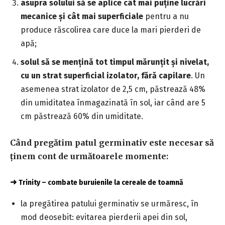
asupra solului să se aplice cât mai puţine lucrări
mecanice şi cât mai superficiale
pentru a nu
produce răscolirea care duce la mari pierderi de
apă;
solul să se menţină tot timpul mărunţit şi nivelat,
cu un strat superficial izolator, fără capilare
. Un
asemenea strat izolator de 2,5 cm, păstrează 48%
din umiditatea înmagazinată în sol, iar când are 5
cm păstrează 60% din umiditate.
Când pregătim patul germinativ este necesar să
ţinem cont de următoarele momente:
➜
Trinity – combate buruienile la cereale de toamnă
la pregătirea patului germinativ se urmăresc, în
mod deosebit: evitarea pierderii apei din sol,