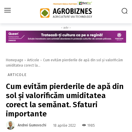
‹ adv ›
Homepage
Articole
Cum evităm pierderile de apă din sol și valorificăm
umiditatea corect la...
ARTICOLE
Cum evităm pierderile de apă din
sol și valorificăm umiditatea
corect la semănat. Sfaturi
importante
Andrei Gumovschi
1985
18 aprilie 2022