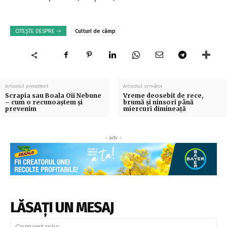
CITEȘTE DESPRE ->
Culturi de câmp
Articolul precedent
Articolul următor
Scrapia sau Boala Oii Nebune
Vreme deosebit de rece,
– cum o recunoaștem și
brumă și ninsori până
prevenim
miercuri dimineaţă
‹ adv ›
LĂSAȚI UN MESAJ