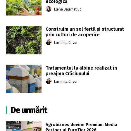
ecologică
Elena Balamatiuc
Construim un sol fertil și structurat
prin culturi de acoperire
Luminița Crivoi
Tratamentul la albine realizat în
preajma Crăciunului
Luminița Crivoi
De urmărit
Agrobiznes devine Premium Media
Partner al EuroTier 2026