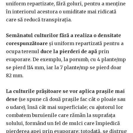
uniform repartizate, fără goluri, pentru a menţine
în interiorul acestora o umiditate mai ridicată
care să reducă transpiraţia.
Semănatul culturilor fără a realiza o densitate
corespunzătoare
şi uniform repartizată pentru a
ocupa terenul
duce la pierderi de apă
prin
evaporare. De exemplu, la porumb, cu 4 plante/mp
se pierd 114 mm, iar la 7 plante/mp se pierd doar
82 mm.
La culturile prăşitoare se vor aplica praşile mai
dese
(se spune că două praşile fac cât o ploaie sau
o udare), însă cât mai superficiale; cu ajutorul lor
combatem buruienile care rămân la suprafaţa
solului, formând un fel de mulci care împiedică
pierderea apei prin evaporare; totodată, se distrug