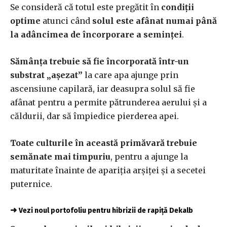
Se consideră că totul este pregătit în
condiţii
optime
atunci când
solul este afânat numai până
la adâncimea de încorporare a seminţei
.
Sămânţa trebuie să fie încorporată într-un
substrat „aşezat”
la care apa ajunge prin
ascensiune capilară, iar deasupra solul să fie
afânat pentru a permite pătrunderea aerului şi a
căldurii, dar să împiedice pierderea apei.
Toate culturile în această primăvară trebuie
semănate mai timpuriu
, pentru a ajunge la
maturitate înainte de apariţia arşiţei şi a secetei
puternice.
➜
Vezi noul portofoliu pentru hibrizii de rapiță Dekalb