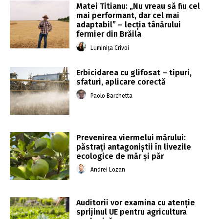
Matei Titianu: „Nu vreau să fiu cel
mai performant, dar cel mai
adaptabil” – lecția tânărului
fermier din Brăila
Luminița Crivoi
Erbicidarea cu glifosat – tipuri,
sfaturi, aplicare corectă
Paolo Barchetta
Prevenirea viermelui mărului:
păstrați antagoniștii în livezile
ecologice de măr și păr
Andrei Lozan
Auditorii vor examina cu atenţie
sprijinul UE pentru agricultura