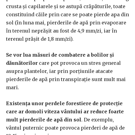
crusta şi capilarele şi se astupă crăpăturile, toate
constituind căile prin care se poate pierde apa din
sol (în luna mai, pierderile de apă prin evaporare
în terenul neprăşit au fost de 4,9 mm/zi, iar în
terenul prăşit de 1,8 mm/zi).
Se vor lua măsuri de combatere a bolilor şi
dăunătorilor
care pot provoca un stres general
asupra plantelor, iar prin porţiunile atacate
pierderile de apă prin transpiraţie sunt mult mai
mari.
Existenţa unor perdele forestiere de protecţie
care ar domoli viteza vântului ar reduce foarte
mult pierderile de apă din sol
. De exemplu,
vântul puternic poate provoca pierderi de apă de