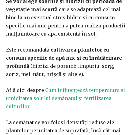
Se vor alege soiurile şi hibrizii cu perioada de
vegetaţie mai scurtă
care se adaptează cel mai
bine la un eventual stres hidric şi cu consum
specific mai mic pentru a putea realiza producţii
mulţumitoare cu apa existentă în sol.
Este recomandată
cultivarea plantelor cu
consum specific de apă mic şi cu înrădăcinare
profundă
(hibrizi de porumb timpuriu, sorg,
soriz, mei, năut, hrişcă şi altele).
Află aici despre
Cum influențează temperatura și
umiditatea solului semănatul și fertilizarea
culturilor.
La semănat se vor folosi densităţi reduse ale
plantelor pe unitatea de suprafaţă, însă cât mai