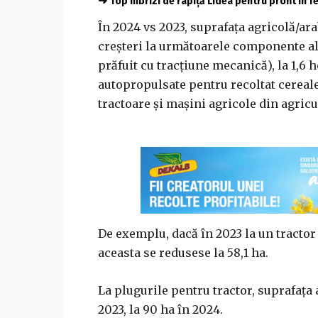
➜
Top hibrizi de rapiță Lidea pentru profit în 
În 2024 vs 2023, suprafaţa agricolă/arab
creşteri la următoarele componente ale
prăfuit cu tracţiune mecanică), la 1,6
autopropulsate pentru recoltat cereale
tractoare şi maşini agricole din agricu
De exemplu, dacă în 2023 la un tractor 
aceasta se redusese la 58,1 ha.
La plugurile pentru tractor, suprafaţa 
2023, la 90 ha în 2024.