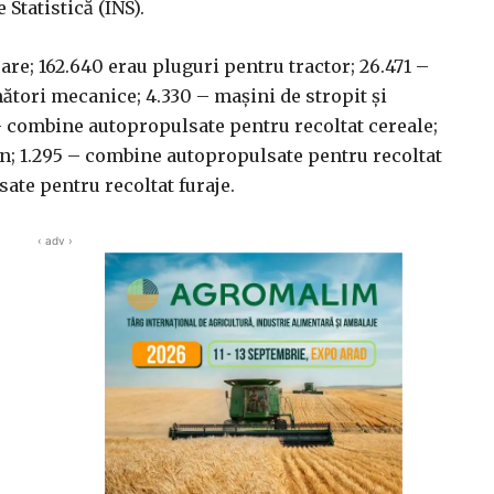
 Statistică (INS).
oare; 162.640 erau pluguri pentru tractor; 26.471 –
ători mecanice; 4.330 – maşini de stropit şi
– combine autopropulsate pentru recoltat cereale;
fân; 1.295 – combine autopropulsate pentru recoltat
sate pentru recoltat furaje.
‹ adv ›