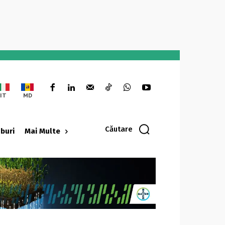
IT
MD
Căutare
oburi
Mai Multe