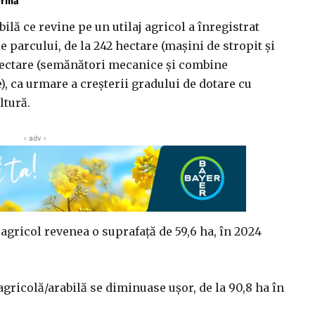
fermă
ilă ce revine pe un utilaj agricol a înregistrat
 parcului, de la 242 hectare (maşini de stropit şi
 hectare (semănători mecanice şi combine
), ca urmare a creşterii gradului de dotare cu
ltură.
‹ adv ›
agricol revenea o suprafaţă de 59,6 ha, în 2024
agricolă/arabilă se diminuase uşor, de la 90,8 ha în