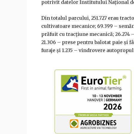
potrivit datelor Institutului Naţional de
Din totalul parcului, 251.727 erau tract
cultivatoare mecanice; 69.399 – semăn
prăfuit cu tracţiune mecanică; 26.274 
21.306 – prese pentru balotat paie şi 
furaje şi 1.235 – vindrovere autopropul