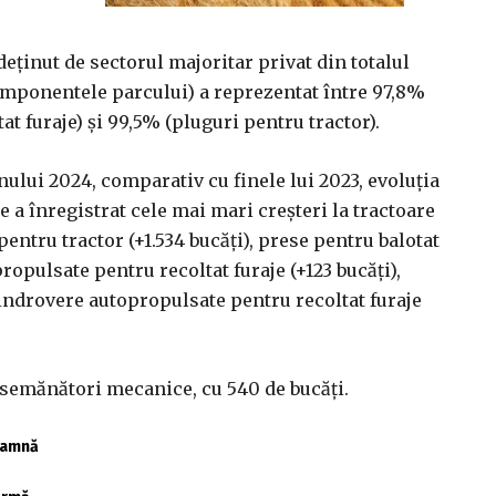
deţinut de sectorul majoritar privat din totalul
componentele parcului) a reprezentat între 97,8%
t furaje) şi 99,5% (pluguri pentru tractor).
anului 2024, comparativ cu finele lui 2023, evoluţia
e a înregistrat cele mai mari creşteri la tractoare
 pentru tractor (+1.534 bucăţi), prese pentru balotat
ropulsate pentru recoltat furaje (+123 bucăţi),
vindrovere autopropulsate pentru recoltat furaje
 semănători mecanice, cu 540 de bucăţi.
toamnă