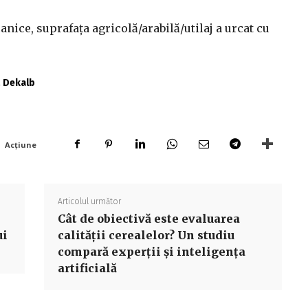
nice, suprafaţa agricolă/arabilă/utilaj a urcat cu
ă Dekalb
Acțiune
Articolul următor
Cât de obiectivă este evaluarea
ui
calității cerealelor? Un studiu
compară experții și inteligența
artificială