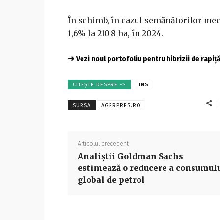
În schimb, în cazul semănătorilor meca
1,6% la 210,8 ha, în 2024.
➜
Vezi noul portofoliu pentru hibrizii de rapiț
CITEȘTE DESPRE ->
INS
SURSA
AGERPRES.RO
Articolul precedent
Analiștii Goldman Sachs
estimează o reducere a consumul
global de petrol