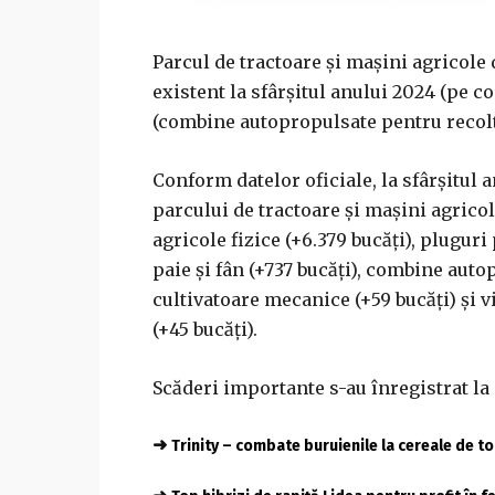
Parcul de tractoare şi maşini agricole 
existent la sfârşitul anului 2024 (pe 
(combine autopropulsate pentru recolta
Conform datelor oficiale, la sfârşitul 
parcului de tractoare şi maşini agricol
agricole fizice (+6.379 bucăţi), pluguri
paie şi fân (+737 bucăţi), combine autop
cultivatoare mecanice (+59 bucăţi) şi 
(+45 bucăţi).
Scăderi importante s-au înregistrat la
➜
Trinity – combate buruienile la cereale de 