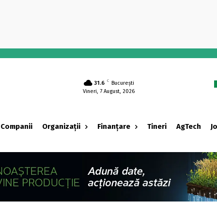
-
C
31.6
București
Vineri, 7 August, 2026
Companii
Organizații
Finanțare
Tineri
AgTech
J
‹ adv ›