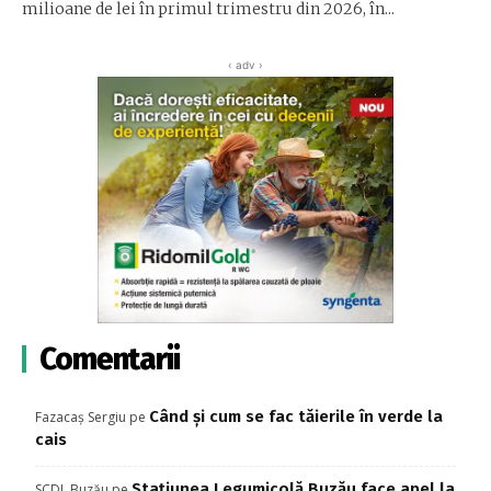
milioane de lei în primul trimestru din 2026, în...
‹ adv ›
Comentarii
Când și cum se fac tăierile în verde la
Fazacaș Sergiu
pe
cais
Stațiunea Legumicolă Buzău face apel la
SCDL Buzău
pe