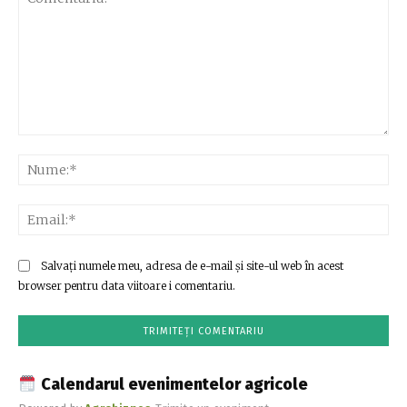
Comentariu:
Nu
Ema
Salvați numele meu, adresa de e-mail și site-ul web în acest
browser pentru data viitoare i comentariu.
Calendarul evenimentelor agricole