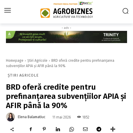
‹ adv ›
Homepage
Știri Agricole
BRD oferă credite pentru prefinanțarea
subvențiilor APIA și AFIR până la 90%
ȘTIRI AGRICOLE
BRD oferă credite pentru
prefinanțarea subvențiilor APIA și
AFIR până la 90%
Elena Balamatiuc
1852
11 mai 2026