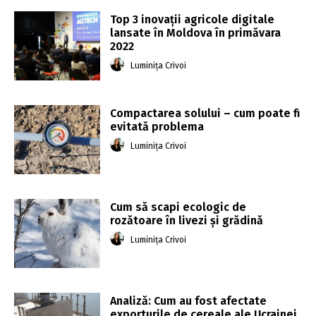
Top 3 inovații agricole digitale
lansate în Moldova în primăvara
2022
Luminița Crivoi
Compactarea solului – cum poate fi
evitată problema
Luminița Crivoi
Cum să scapi ecologic de
rozătoare în livezi și grădină
Luminița Crivoi
Analiză: Cum au fost afectate
exporturile de cereale ale Ucrainei