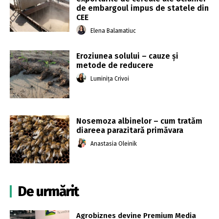
de embargoul impus de statele din
CEE
Elena Balamatiuc
Eroziunea solului – cauze și
metode de reducere
Luminița Crivoi
Nosemoza albinelor – cum tratăm
diareea parazitară primăvara
Anastasia Oleinik
De urmărit
Agrobiznes devine Premium Media