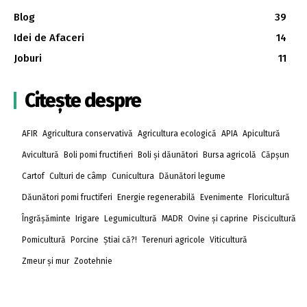
Blog
39
Idei de Afaceri
14
Joburi
11
Citește despre
AFIR
Agricultura conservativă
Agricultura ecologică
APIA
Apicultură
Avicultură
Boli pomi fructifieri
Boli și dăunători
Bursa agricolă
Căpșun
Cartof
Culturi de câmp
Cunicultura
Dăunători legume
Dăunători pomi fructiferi
Energie regenerabilă
Evenimente
Floricultură
Îngrășăminte
Irigare
Legumicultură
MADR
Ovine și caprine
Piscicultură
Pomicultură
Porcine
Știai că?!
Terenuri agricole
Viticultură
Zmeur și mur
Zootehnie