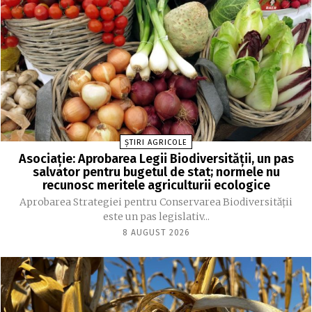
ȘTIRI AGRICOLE
Asociație: Aprobarea Legii Biodiversității, un pas
salvator pentru bugetul de stat; normele nu
recunosc meritele agriculturii ecologice
Aprobarea Strategiei pentru Conservarea Biodiversității
este un pas legislativ...
8 AUGUST 2026