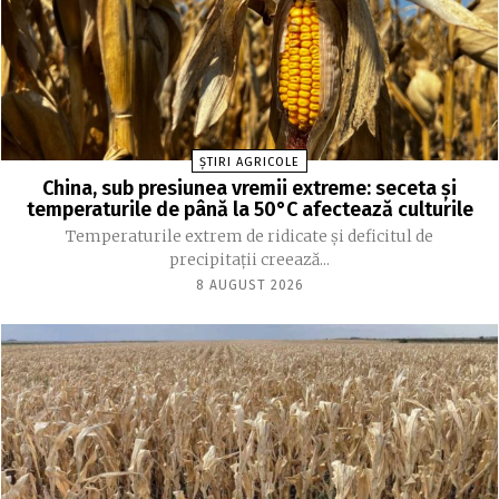
ȘTIRI AGRICOLE
China, sub presiunea vremii extreme: seceta și
temperaturile de până la 50°C afectează culturile
Temperaturile extrem de ridicate și deficitul de
precipitații creează...
8 AUGUST 2026