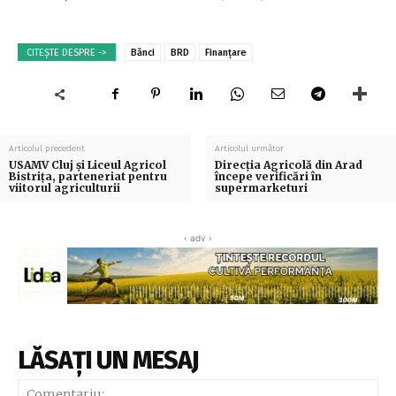
CITEȘTE DESPRE ->
Bănci
BRD
Finanțare
Articolul precedent
Articolul următor
USAMV Cluj și Liceul Agricol
Direcția Agricolă din Arad
Bistrița, parteneriat pentru
începe verificări în
viitorul agriculturii
supermarketuri
‹ adv ›
LĂSAȚI UN MESAJ