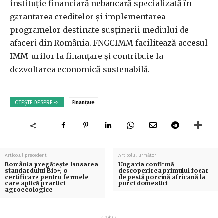
instituţie financiară nebancară specializată în
garantarea creditelor şi implementarea
programelor destinate susţinerii mediului de
afaceri din România. FNGCIMM facilitează accesul
IMM-urilor la finanţare şi contribuie la
dezvoltarea economică sustenabilă.
CITEȘTE DESPRE ->
Finanțare
Articolul precedent
Articolul următor
România pregătește lansarea
Ungaria confirmă
standardului Bio+, o
descoperirea primului focar
certificare pentru fermele
de pestă porcină africană la
care aplică practici
porci domestici
agroecologice
‹ adv ›