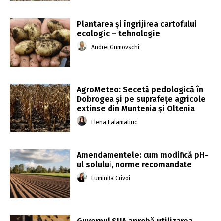
Plantarea și îngrijirea cartofului
ecologic – tehnologie
Andrei Gumovschi
AgroMeteo: Secetă pedologică în
Dobrogea şi pe suprafeţe agricole
extinse din Muntenia şi Oltenia
Elena Balamatiuc
Amendamentele: cum modifică pH-
ul solului, norme recomandate
Luminița Crivoi
Guvernul SUA aprobă utilizarea