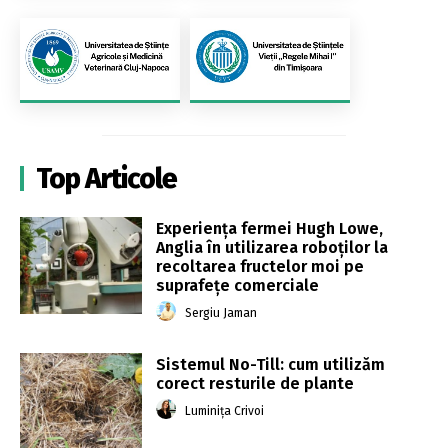
Top Articole
Experiența fermei Hugh Lowe,
Anglia în utilizarea roboților la
recoltarea fructelor moi pe
suprafețe comerciale
Sergiu Jaman
Sistemul No-Till: cum utilizăm
corect resturile de plante
Luminița Crivoi