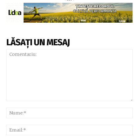
LĂSAȚI UN MESAJ
Comentariu:
Nu
Ema