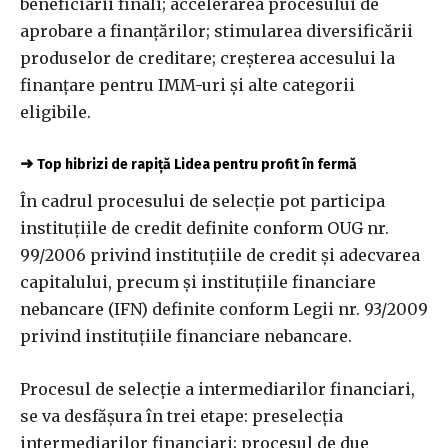
beneficiarii finali; accelerarea procesului de
aprobare a finanţărilor; stimularea diversificării
produselor de creditare; creşterea accesului la
finanţare pentru IMM-uri şi alte categorii
eligibile.
➜
Top hibrizi de rapiță Lidea pentru profit în fermă
În cadrul procesului de selecţie pot participa
instituţiile de credit definite conform OUG nr.
99/2006 privind instituţiile de credit şi adecvarea
capitalului, precum şi instituţiile financiare
nebancare (IFN) definite conform Legii nr. 93/2009
privind instituţiile financiare nebancare.
Procesul de selecţie a intermediarilor financiari,
se va desfăşura în trei etape: preselecţia
intermediarilor financiari; procesul de due