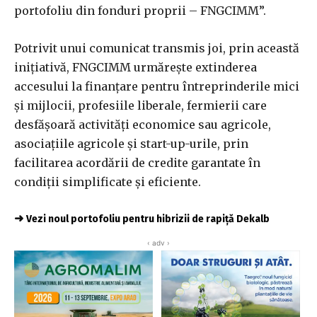
portofoliu din fonduri proprii – FNGCIMM”.
Potrivit unui comunicat transmis joi, prin această
iniţiativă, FNGCIMM urmăreşte extinderea
accesului la finanţare pentru întreprinderile mici
şi mijlocii, profesiile liberale, fermierii care
desfăşoară activităţi economice sau agricole,
asociaţiile agricole şi start-up-urile, prin
facilitarea acordării de credite garantate în
condiţii simplificate şi eficiente.
➜
Vezi noul portofoliu pentru hibrizii de rapiță Dekalb
‹ adv ›