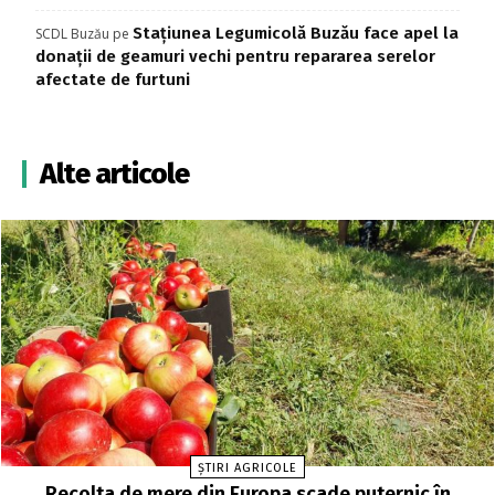
Stațiunea Legumicolă Buzău face apel la
SCDL Buzău
pe
donații de geamuri vechi pentru repararea serelor
afectate de furtuni
Alte articole
ȘTIRI AGRICOLE
Recolta de mere din Europa scade puternic în