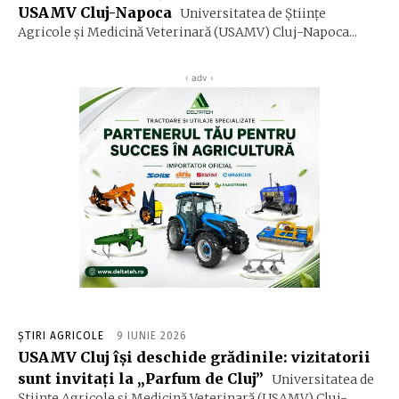
USAMV Cluj-Napoca
Universitatea de Științe
Agricole și Medicină Veterinară (USAMV) Cluj-Napoca...
‹ adv ›
ȘTIRI AGRICOLE
9 IUNIE 2026
USAMV Cluj își deschide grădinile: vizitatorii
sunt invitați la „Parfum de Cluj”
Universitatea de
Ştiinţe Agricole şi Medicină Veterinară (USAMV) Cluj-