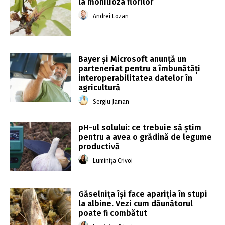
la monilioza florilor
Andrei Lozan
Bayer și Microsoft anunță un
parteneriat pentru a îmbunătăți
interoperabilitatea datelor în
agricultură
Sergiu Jaman
pH-ul solului: ce trebuie să știm
pentru a avea o grădină de legume
productivă
Luminița Crivoi
Găselnița își face apariția în stupi
la albine. Vezi cum dăunătorul
poate fi combătut