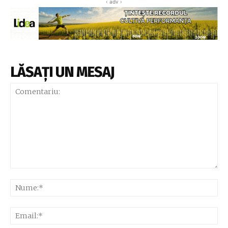
‹ adv ›
LĂSAȚI UN MESAJ
Comentariu:
Nu
Ema