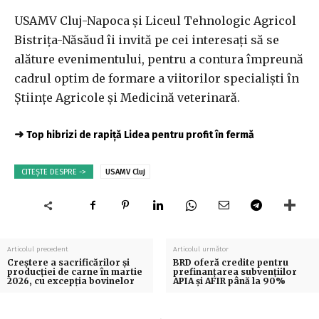
USAMV Cluj-Napoca și Liceul Tehnologic Agricol
Bistrița-Năsăud îi invită pe cei interesați să se
alăture evenimentului, pentru a contura împreună
cadrul optim de formare a viitorilor specialiști în
Științe Agricole și Medicină veterinară.
➜
Top hibrizi de rapiță Lidea pentru profit în fermă
CITEȘTE DESPRE ->
USAMV Cluj
Articolul precedent
Articolul următor
Creștere a sacrificărilor și
BRD oferă credite pentru
producției de carne în martie
prefinanțarea subvențiilor
2026, cu excepția bovinelor
APIA și AFIR până la 90%