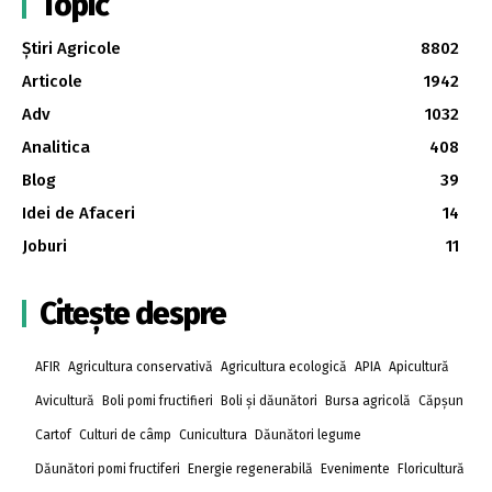
Topic
Știri Agricole
8802
Articole
1942
Adv
1032
Analitica
408
Blog
39
Idei de Afaceri
14
Joburi
11
Citește despre
AFIR
Agricultura conservativă
Agricultura ecologică
APIA
Apicultură
Avicultură
Boli pomi fructifieri
Boli și dăunători
Bursa agricolă
Căpșun
Cartof
Culturi de câmp
Cunicultura
Dăunători legume
Dăunători pomi fructiferi
Energie regenerabilă
Evenimente
Floricultură