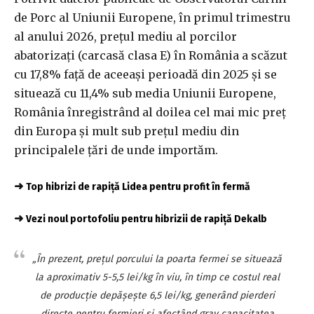
de Porc al Uniunii Europene, în primul trimestru
al anului 2026, preţul mediu al porcilor
abatorizaţi (carcasă clasa E) în România a scăzut
cu 17,8% faţă de aceeaşi perioadă din 2025 şi se
situează cu 11,4% sub media Uniunii Europene,
România înregistrând al doilea cel mai mic preţ
din Europa şi mult sub preţul mediu din
principalele ţări de unde importăm.
➜
Top hibrizi de rapiță Lidea pentru profit în fermă
➜
Vezi noul portofoliu pentru hibrizii de rapiță Dekalb
„În prezent, preţul porcului la poarta fermei se situează
la aproximativ 5-5,5 lei/kg în viu, în timp ce costul real
de producţie depăşeşte 6,5 lei/kg, generând pierderi
directe pentru fermieri şi afectând grav capacitatea