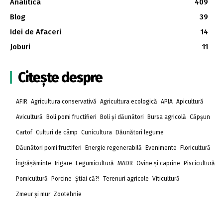
Analitica
409
Blog
39
Idei de Afaceri
14
Joburi
11
Citește despre
AFIR
Agricultura conservativă
Agricultura ecologică
APIA
Apicultură
Avicultură
Boli pomi fructifieri
Boli și dăunători
Bursa agricolă
Căpșun
Cartof
Culturi de câmp
Cunicultura
Dăunători legume
Dăunători pomi fructiferi
Energie regenerabilă
Evenimente
Floricultură
Îngrășăminte
Irigare
Legumicultură
MADR
Ovine și caprine
Piscicultură
Pomicultură
Porcine
Știai că?!
Terenuri agricole
Viticultură
Zmeur și mur
Zootehnie