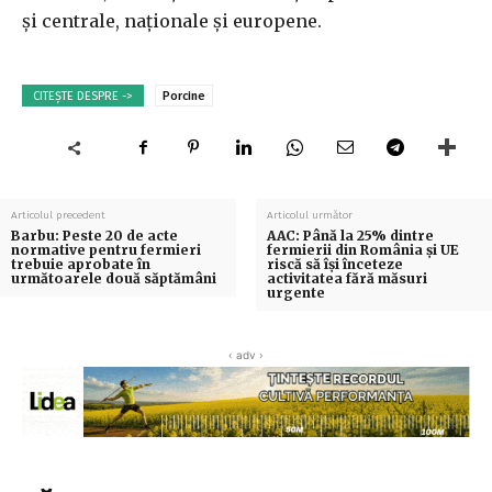
şi centrale, naţionale şi europene.
CITEȘTE DESPRE ->
Porcine
Articolul precedent
Articolul următor
Barbu: Peste 20 de acte
AAC: Până la 25% dintre
normative pentru fermieri
fermierii din România şi UE
trebuie aprobate în
riscă să îşi înceteze
următoarele două săptămâni
activitatea fără măsuri
urgente
‹ adv ›