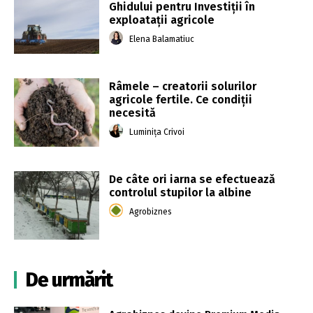
Ghidului pentru Investiții în
exploatații agricole
Elena Balamatiuc
Râmele – creatorii solurilor
agricole fertile. Ce condiții
necesită
Luminița Crivoi
De câte ori iarna se efectuează
controlul stupilor la albine
Agrobiznes
De urmărit