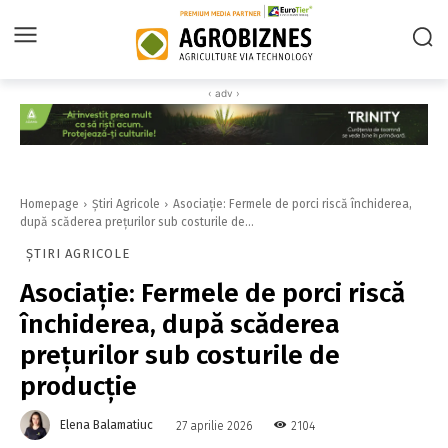
‹ adv ›
Homepage
Știri Agricole
Asociație: Fermele de porci riscă închiderea,
după scăderea preţurilor sub costurile de...
ȘTIRI AGRICOLE
Asociație: Fermele de porci riscă
închiderea, după scăderea
preţurilor sub costurile de
producţie
Elena Balamatiuc
2104
27 aprilie 2026