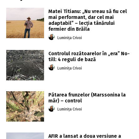
Matei Titianu: „Nu vreau să fiu cel
mai performant, dar cel mai
adaptabil” – lecția tânărului
fermier din Brăila
Luminița Crivoi
Controlul rozătoarelor în „era” No-
till: 4 reguli de bază
Luminița Crivoi
Pătarea frunzelor (Marssonina la
măr) – control
Luminița Crivoi
AFIR a lansat a doua versiune a