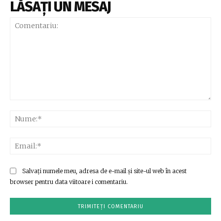
LĂSAȚI UN MESAJ
Comentariu:
Nu
Ema
Salvați numele meu, adresa de e-mail și site-ul web în acest
browser pentru data viitoare i comentariu.