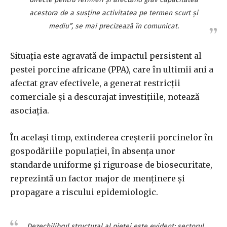
acestora de a susţine activitatea pe termen scurt şi
mediu”, se mai precizează în comunicat.
Situaţia este agravată de impactul persistent al
pestei porcine africane (PPA), care în ultimii ani a
afectat grav efectivele, a generat restricţii
comerciale şi a descurajat investiţiile, notează
asociaţia.
În acelaşi timp, extinderea creşterii porcinelor în
gospodăriile populaţiei, în absenţa unor
standarde uniforme şi riguroase de biosecuritate,
reprezintă un factor major de menţinere şi
propagare a riscului epidemiologic.
„Dezechilibrul structural al pieţei este evident: sectorul