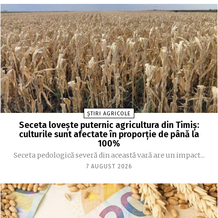
ȘTIRI AGRICOLE
Seceta lovește puternic agricultura din Timiș:
culturile sunt afectate în proporție de până la
100%
Seceta pedologică severă din această vară are un impact...
7 AUGUST 2026