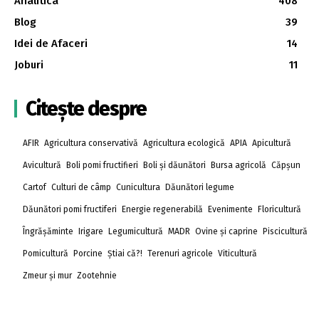
Analitica
408
Blog
39
Idei de Afaceri
14
Joburi
11
Citește despre
AFIR
Agricultura conservativă
Agricultura ecologică
APIA
Apicultură
Avicultură
Boli pomi fructifieri
Boli și dăunători
Bursa agricolă
Căpșun
Cartof
Culturi de câmp
Cunicultura
Dăunători legume
Dăunători pomi fructiferi
Energie regenerabilă
Evenimente
Floricultură
Îngrășăminte
Irigare
Legumicultură
MADR
Ovine și caprine
Piscicultură
Pomicultură
Porcine
Știai că?!
Terenuri agricole
Viticultură
Zmeur și mur
Zootehnie