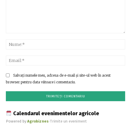
Comentariu:
Nu
Ema
Salvați numele meu, adresa de e-mail și site-ul web în acest
browser pentru data viitoare i comentariu.
Calendarul evenimentelor agricole
Powered by
Agrobiznes
•
Trimite un eveniment