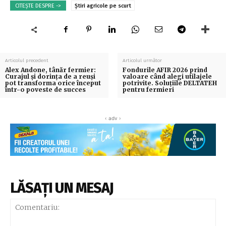
CITEȘTE DESPRE ->
Știri agricole pe scurt
Articolul precedent
Articolul următor
Alex Andone, tânăr fermier:
Fondurile AFIR 2026 prind
Curajul și dorința de a reuși
valoare când alegi utilajele
pot transforma orice început
potrivite. Soluțiile DELTATEH
într-o poveste de succes
pentru fermieri
‹ adv ›
LĂSAȚI UN MESAJ