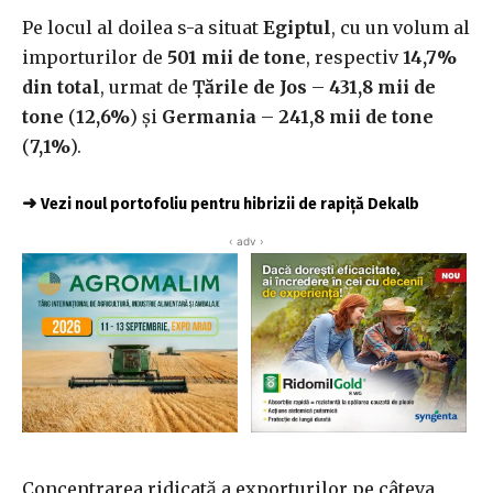
Pe locul al doilea s-a situat
Egiptul
, cu un volum al
importurilor de
501 mii de tone
, respectiv
14,7%
din total
, urmat de
Țările de Jos
–
431,8 mii de
tone
(
12,6%
) și
Germania
–
241,8 mii de tone
(
7,1%
).
➜
Vezi noul portofoliu pentru hibrizii de rapiță Dekalb
‹ adv ›
Concentrarea ridicată a exporturilor pe câteva