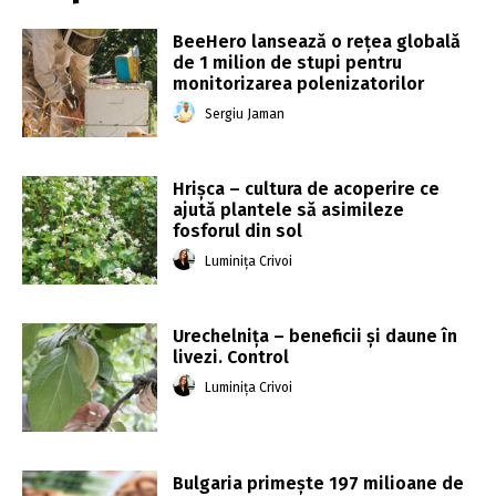
BeeHero lansează o rețea globală
de 1 milion de stupi pentru
monitorizarea polenizatorilor
Sergiu Jaman
Hrișca – cultura de acoperire ce
ajută plantele să asimileze
fosforul din sol
Luminița Crivoi
Urechelnița – beneficii și daune în
livezi. Control
Luminița Crivoi
Bulgaria primeşte 197 milioane de