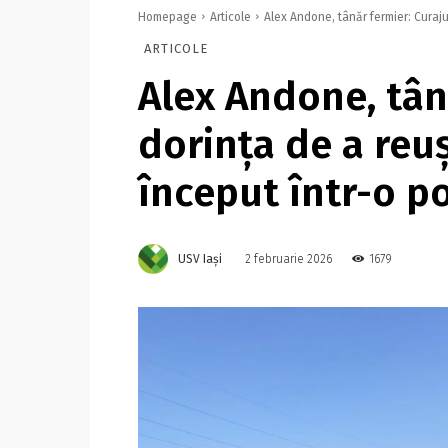
Homepage
Articole
Alex Andone, tânăr fermier: Curajul
ARTICOLE
Alex Andone, tână
dorința de a reu
început într-o p
USV Iași
1679
2 februarie 2026