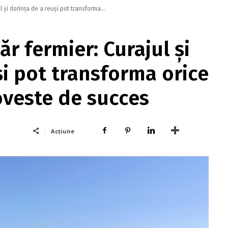
 și dorința de a reuși pot transforma...
r fermier: Curajul și
și pot transforma orice
oveste de succes
Acțiune