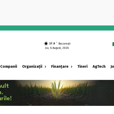
-
C
37.9
București
Joi, 6 August, 2026
Companii
Organizații
Finanțare
Tineri
AgTech
J
‹ adv ›