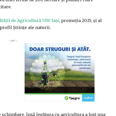
itare.
ltății de Agricultură USV Iași
, promoția 2025, și al
profil Științe ale naturii.
‹ adv ›
e schimbare, însă legătura cu agricultura a fost una