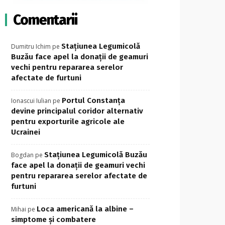
Comentarii
Stațiunea Legumicolă
Dumitru Ichim
pe
Buzău face apel la donații de geamuri
vechi pentru repararea serelor
afectate de furtuni
Portul Constanța
Ionascui Iulian
pe
devine principalul coridor alternativ
pentru exporturile agricole ale
Ucrainei
Stațiunea Legumicolă Buzău
Bogdan
pe
face apel la donații de geamuri vechi
pentru repararea serelor afectate de
furtuni
Loca americană la albine –
Mihai
pe
simptome și combatere