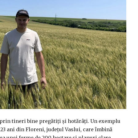
rin tineri bine pregătiți și hotărâți. Un exemplu
23 ani din Floreni, județul Vaslui, care îmbină
rea unei ferme de 200 hectare și planuri clare