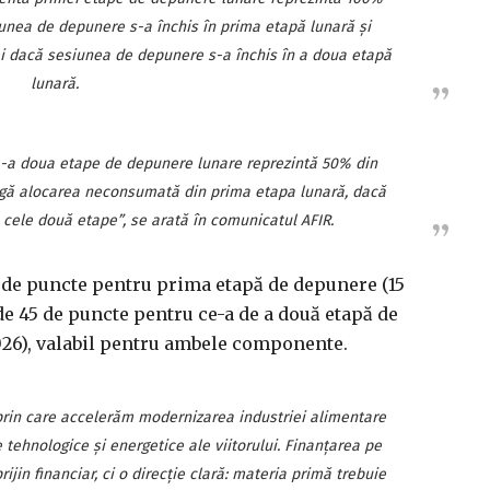
unea de depunere s-a închis în prima etapă lunară şi
 dacă sesiunea de depunere s-a închis în a doua etapă
lunară.
de-a doua etape de depunere lunare reprezintă 50% din
gă alocarea neconsumată din prima etapa lunară, dacă
cele două etape”, se arată în comunicatul AFIR.
0 de puncte pentru prima etapă de depunere (15
de 45 de puncte pentru ce-a de a două etapă de
026), valabil pentru ambele componente.
prin care accelerăm modernizarea industriei alimentare
 tehnologice şi energetice ale viitorului. Finanţarea pe
in financiar, ci o direcţie clară: materia primă trebuie