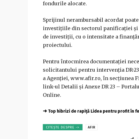
fondurile alocate.
Sprijinul nerambursabil acordat poate
investiţiile din sectorul panificaţiei ş
de investiţii, cu o intensitate a finan
proiectului.
Pentru întocmirea documentaţiei neces
solicitantului pentru intervenţia DR-23
a Agenţiei, www.afir.ro, în secţiunea 
link-ul Detalii şi Anexe DR 23 – Portal
Online.
➜
Top hibrizi de rapiță Lidea pentru profit în 
CITEȘTE DESPRE ->
AFIR