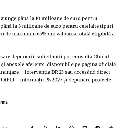
 ajunge până la 10 milioane de euro pentru
i până la 3 milioane de euro pentru celelalte tipuri
ţării de maximum 65% din valoarea totală eligibilă a
are depunerii, solicitanţii pot consulta Ghidul
 şi anexele aferente, disponibile pe pagina oficială
Finanţare – Intervenţia DR-23 sau accesând direct
ul AFIR – informaţii PS 2027 şi depunere proiecte
fermă