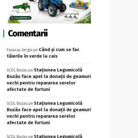
Comentarii
Când și cum se fac
Fazacaș Sergiu
pe
tăierile în verde la cais
Stațiunea Legumicolă
SCDL Buzău
pe
Buzău face apel la donații de geamuri
vechi pentru repararea serelor
afectate de furtuni
Stațiunea Legumicolă
SCDL Buzău
pe
Buzău face apel la donații de geamuri
vechi pentru repararea serelor
afectate de furtuni
Stațiunea Legumicolă
SCDL Buzău
pe