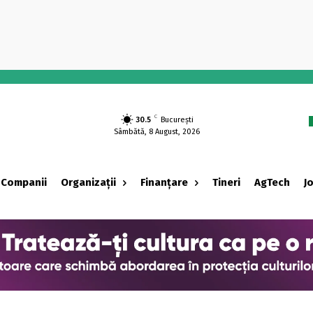
-
C
30.5
București
Sâmbătă, 8 August, 2026
Companii
Organizații
Finanțare
Tineri
AgTech
J
‹ adv ›