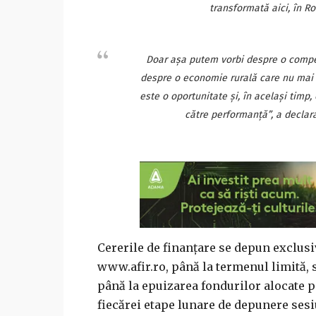
transformată aici, în R
Doar aşa putem vorbi despre o competi
despre o economie rurală care nu mai ex
este o oportunitate şi, în acelaşi timp,
către performanţă”, a declara
Cererile de finanţare se depun exclusi
www.afir.ro, până la termenul limită, st
până la epuizarea fondurilor alocate p
fiecărei etape lunare de depunere sesi