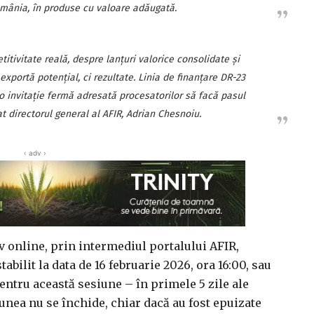
omânia, în produse cu valoare adăugată.
tivitate reală, despre lanţuri valorice consolidate şi
portă potenţial, ci rezultate. Linia de finanţare DR-23
 o invitaţie fermă adresată procesatorilor să facă pasul
t directorul general al AFIR, Adrian Chesnoiu.
‹ adv ›
v online, prin intermediul portalului AFIR,
abilit la data de 16 februarie 2026, ora 16:00, sau
entru această sesiune – în primele 5 zile ale
unea nu se închide, chiar dacă au fost epuizate