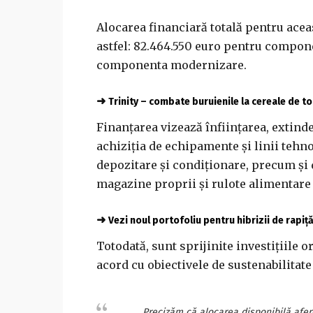
Alocarea financiară totală pentru acea
astfel: 82.464.550 euro pentru compone
componenta modernizare.
➜
Trinity – combate buruienile la cereale de 
Finanţarea vizează înfiinţarea, extind
achiziţia de echipamente şi linii teh
depozitare şi condiţionare, precum şi 
magazine proprii şi rulote alimentare
➜
Vezi noul portofoliu pentru hibrizii de rapiț
Totodată, sunt sprijinite investiţiile o
acord cu obiectivele de sustenabilitate
„Precizăm că alocarea disponibilă afe