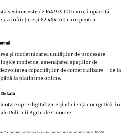
stă sesiune este de 164.929.100 euro, împărţită
nta înfiinţare şi 82.464.550 euro pentru
toamnă
erea şi modernizarea unităţilor de procesare,
nologice moderne, amenajarea spaţiilor de
dezvoltarea capacităţilor de comercializare – de la
 până la platforme online.
ă Dekalb
rientate spre digitalizare şi eficienţă energetică, în
 ale Politicii Agricole Comune.
rentă primei etape de depunere lunare reprezintă 100%