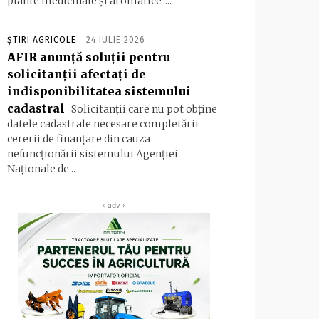
plante medicinale şi aromatice”...
ȘTIRI AGRICOLE
24 IULIE 2026
AFIR anunță soluții pentru
solicitanții afectați de
indisponibilitatea sistemului
cadastral
Solicitanţii care nu pot obţine
datele cadastrale necesare completării
cererii de finanţare din cauza
nefuncţionării sistemului Agenţiei
Naţionale de...
‹ adv ›