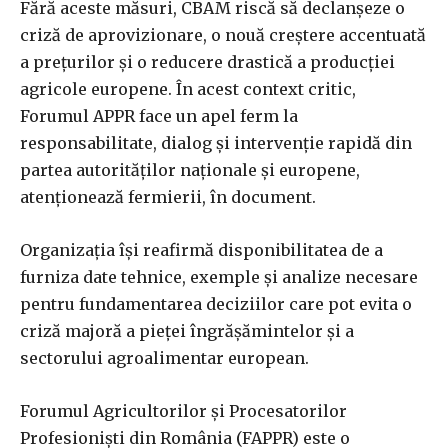
Fără aceste măsuri, CBAM riscă să declanşeze o
criză de aprovizionare, o nouă creştere accentuată
a preţurilor şi o reducere drastică a producţiei
agricole europene. În acest context critic,
Forumul APPR face un apel ferm la
responsabilitate, dialog şi intervenţie rapidă din
partea autorităţilor naţionale şi europene,
atenţionează fermierii, în document.
Organizaţia îşi reafirmă disponibilitatea de a
furniza date tehnice, exemple şi analize necesare
pentru fundamentarea deciziilor care pot evita o
criză majoră a pieţei îngrăşămintelor şi a
sectorului agroalimentar european.
Forumul Agricultorilor şi Procesatorilor
Profesionişti din România (FAPPR) este o