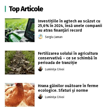
Top Articole
Investițiile în agtech au scăzut cu
25,6% în 2024, însă unele companii
au atras finanțări record
Sergiu Jaman
Fertilizarea solului în agricultura
conservativă – ce se schimbă în
perioada de tranziție
Luminița Crivoi
Hrana găinilor ouătoare în ferme
ecologice. Sfaturi și norme
Luminița Crivoi