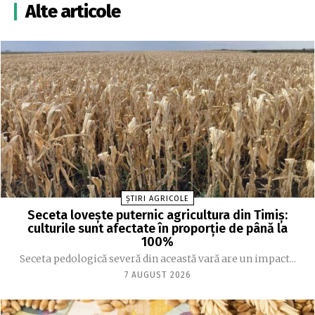
Alte articole
ȘTIRI AGRICOLE
Seceta lovește puternic agricultura din Timiș:
culturile sunt afectate în proporție de până la
100%
Seceta pedologică severă din această vară are un impact...
7 AUGUST 2026