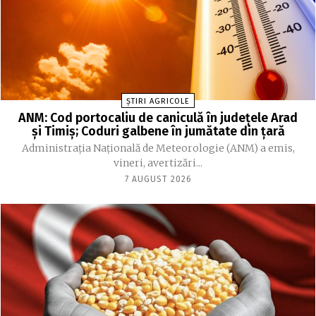
ȘTIRI AGRICOLE
ANM: Cod portocaliu de caniculă în judeţele Arad
şi Timiş; Coduri galbene în jumătate din ţară
Administraţia Naţională de Meteorologie (ANM) a emis,
vineri, avertizări...
7 AUGUST 2026