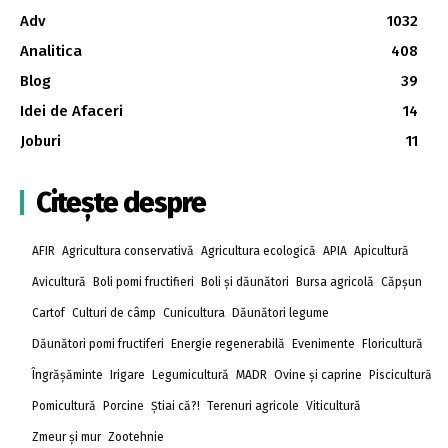
Adv
1032
Analitica
408
Blog
39
Idei de Afaceri
14
Joburi
11
Citește despre
AFIR
Agricultura conservativă
Agricultura ecologică
APIA
Apicultură
Avicultură
Boli pomi fructifieri
Boli și dăunători
Bursa agricolă
Căpșun
Cartof
Culturi de câmp
Cunicultura
Dăunători legume
Dăunători pomi fructiferi
Energie regenerabilă
Evenimente
Floricultură
Îngrășăminte
Irigare
Legumicultură
MADR
Ovine și caprine
Piscicultură
Pomicultură
Porcine
Știai că?!
Terenuri agricole
Viticultură
Zmeur și mur
Zootehnie