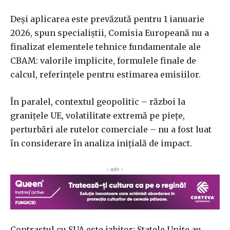
Deşi aplicarea este prevăzută pentru 1 ianuarie
2026, spun specialiştii, Comisia Europeană nu a
finalizat elementele tehnice fundamentale ale
CBAM: valorile implicite, formulele finale de
calcul, referinţele pentru estimarea emisiilor.
În paralel, contextul geopolitic – război la
graniţele UE, volatilitate extremă pe pieţe,
perturbări ale rutelor comerciale – nu a fost luat
în considerare în analiza iniţială de impact.
‹ adv ›
Contrastul cu SUA este izbitor: Statele Unite au