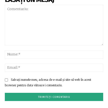
Comentariu:
Nu
Ema
Salvați numele meu, adresa de e-mail și site-ul web în acest
browser pentru data viitoare i comentariu.