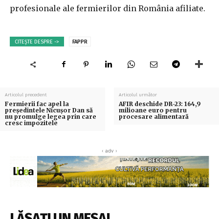
profesionale ale fermierilor din România afiliate.
CITEȘTE DESPRE ->
FAPPR
Articolul precedent
Articolul următor
Fermierii fac apel la
AFIR deschide DR-23: 164,9
preşedintele Nicuşor Dan să
milioane euro pentru
nu promulge legea prin care
procesare alimentară
cresc impozitele
‹ adv ›
LĂSAȚI UN MESAJ