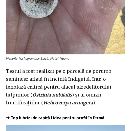
Viespile Trichogramma; Sursă: Matei Titianu
Testul a fost realizat pe o parcelă de porumb
semincer aflată în incintă îndiguită, într-o
fenofază critică pentru atacul sfredelitorului
tulpinilor (
Ostrinia nubilalis
) și al omizii
fructificațiilor (
Helicoverpa armigera
).
➜
Top hibrizi de rapiță Lidea pentru profit în fermă