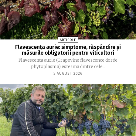
ARTICOLE
Flavescența aurie: simptome, răspândire și
măsurile obligatorii pentru viticultori
Flavescența aurie (Grapevine flavescence dorée
phytoplasma) este una dintre cele...
5 AUGUST 2026