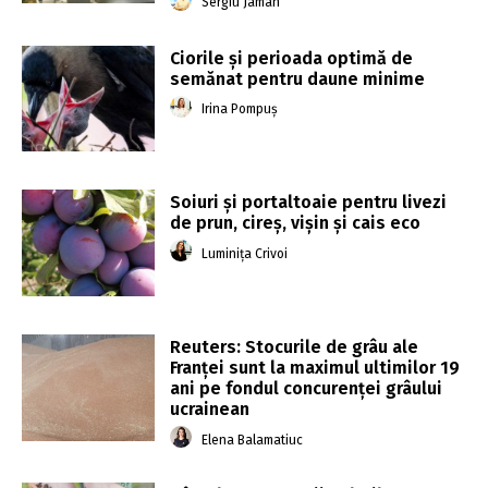
Sergiu Jaman
Ciorile și perioada optimă de
semănat pentru daune minime
Irina Pompuș
Soiuri și portaltoaie pentru livezi
de prun, cireș, vișin și cais eco
Luminița Crivoi
Reuters: Stocurile de grâu ale
Franţei sunt la maximul ultimilor 19
ani pe fondul concurenţei grâului
ucrainean
Elena Balamatiuc