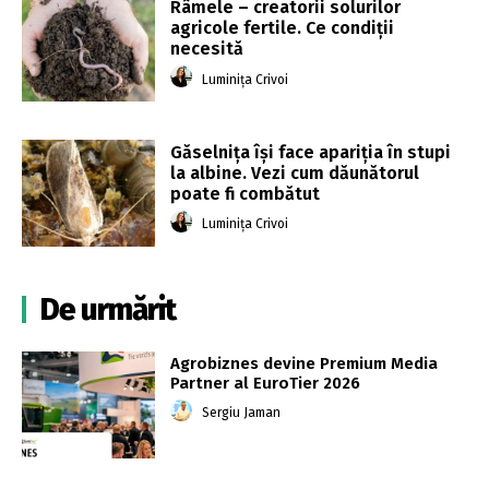
Râmele – creatorii solurilor
agricole fertile. Ce condiții
necesită
Luminița Crivoi
Găselnița își face apariția în stupi
la albine. Vezi cum dăunătorul
poate fi combătut
Luminița Crivoi
De urmărit
Agrobiznes devine Premium Media
Partner al EuroTier 2026
Sergiu Jaman