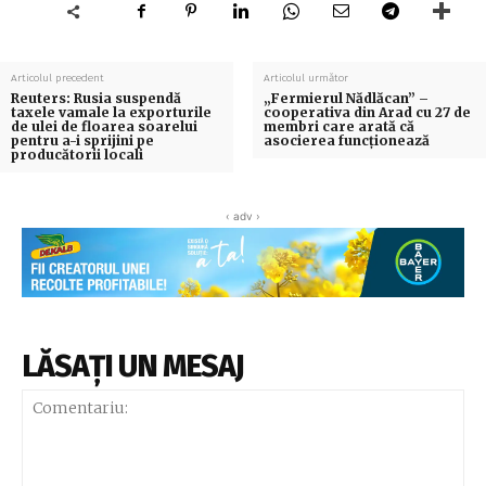
Articolul precedent
Articolul următor
Reuters: Rusia suspendă
„Fermierul Nădlăcan” –
taxele vamale la exporturile
cooperativa din Arad cu 27 de
de ulei de floarea soarelui
membri care arată că
pentru a-i sprijini pe
asocierea funcționează
producătorii locali
‹ adv ›
LĂSAȚI UN MESAJ