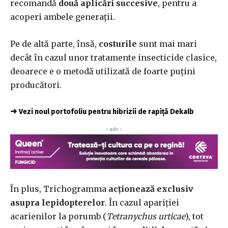
recomandă
două aplicări succesive
, pentru a
acoperi ambele generații.
Pe de altă parte, însă,
costurile
sunt mai mari
decât în cazul unor tratamente insecticide clasice,
deoarece e o metodă utilizată de foarte puțini
producători.
➜
Vezi noul portofoliu pentru hibrizii de rapiță Dekalb
‹ adv ›
În plus, Trichogramma
acționează exclusiv
asupra lepidopterelor
. În cazul apariției
acarienilor la porumb (
Tetranychus urticae
), tot