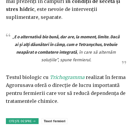
mai prezenți în câmpuri
în condiții de secetă și
stres hidric
, este nevoie de intervenții
suplimentare, separate.
„
E o alternativă bio bună, dar are, la moment, limite. Dacă
ai și alți dăunători în câmp, cum e
Tetranychus
, trebuie
neapărat o combatere integrată
, în care să alternăm
soluțiile”, spune fermierul.
Testul biologic cu
Trichogramma
realizat în ferma
Agrorusava oferă o direcție de lucru importantă
pentru fermierii care vor să reducă dependența de
tratamentele chimice.
CITEȘTE DESPRE ->
Tineri fermieri