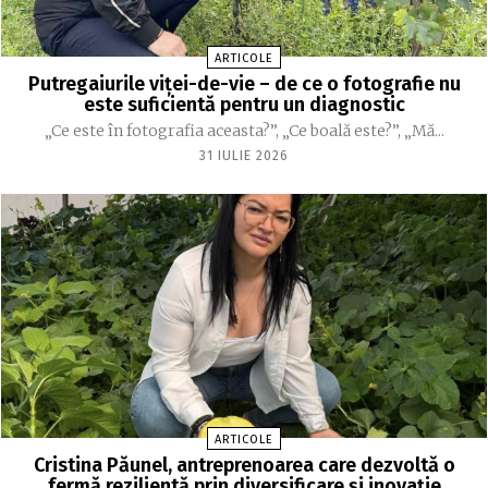
ARTICOLE
Putregaiurile viței-de-vie – de ce o fotografie nu
este suficientă pentru un diagnostic
„Ce este în fotografia aceasta?”, „Ce boală este?”, „Mă...
31 IULIE 2026
ARTICOLE
Cristina Păunel, antreprenoarea care dezvoltă o
fermă rezilientă prin diversificare și inovație