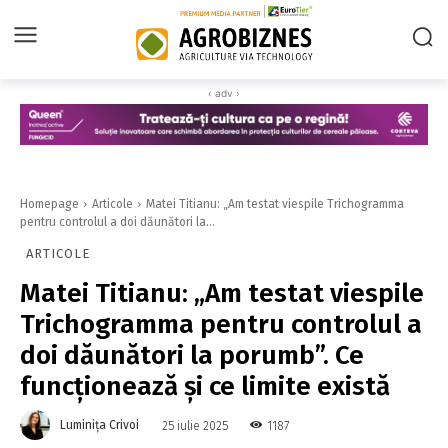
‹ adv ›
Homepage
Articole
Matei Titianu: „Am testat viespile Trichogramma
pentru controlul a doi dăunători la...
ARTICOLE
Matei Titianu: „Am testat viespile
Trichogramma pentru controlul a
doi dăunători la porumb”. Ce
funcționează și ce limite există
Luminița Crivoi
1187
25 iulie 2025