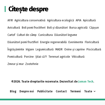
Citește despre
AFIR
Agricultura conservativă
Agricultura ecologică
APIA
Apicultură
Avicultură
Boli pomi fructifieri
Boli și dăunători
Bursa agricolă
Căpșun
Cartof
Culturi de câmp
Cunicultura
Dăunători legume
Dăunători pomi fructiferi
Energie regenerabilă
Evenimente
Floricultură
Îngrășăminte
Irigare
Legumicultură
MADR
Ovine și caprine
Piscicultură
Pomicultură
Porcine
Știai că?!
Terenuri agricole
Viticultură
Zmeur și mur
Zootehnie
©2026. Toate drepturile rezervate. Dezvoltat de
Jaman Tech
.
Blog
Despre noi
Publicitate
Contact
Termeni
Toate