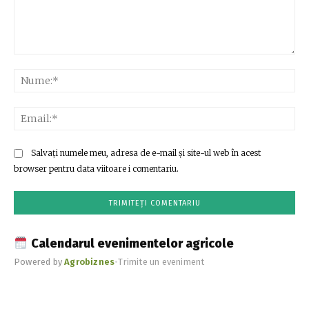
Comentariu:
Nu
Ema
Salvați numele meu, adresa de e-mail și site-ul web în acest
browser pentru data viitoare i comentariu.
Calendarul evenimentelor agricole
Powered by
Agrobiznes
•
Trimite un eveniment