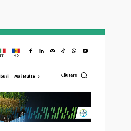
IT
MD
Căutare
oburi
Mai Multe