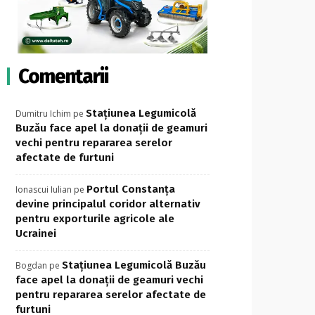
Comentarii
Stațiunea Legumicolă
Dumitru Ichim
pe
Buzău face apel la donații de geamuri
vechi pentru repararea serelor
afectate de furtuni
Portul Constanța
Ionascui Iulian
pe
devine principalul coridor alternativ
pentru exporturile agricole ale
Ucrainei
Stațiunea Legumicolă Buzău
Bogdan
pe
face apel la donații de geamuri vechi
pentru repararea serelor afectate de
furtuni