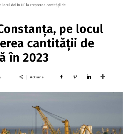
 locul doi în UE la creşterea cantităţii de...
Constanţa, pe locul
terea cantităţii de
ă în 2023
Acțiune
7