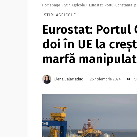
Homepage
Știri Agricole
Eurostat: Portul Constanţa, pe
ȘTIRI AGRICOLE
Eurostat: Portul 
doi în UE la creş
marfă manipulat
Elena Balamatiuc
173
26 noiembrie 2024