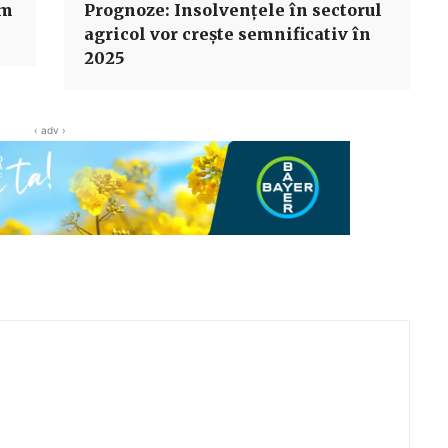
um
Prognoze: Insolvențele în sectorul
agricol vor crește semnificativ în
2025
‹ adv ›