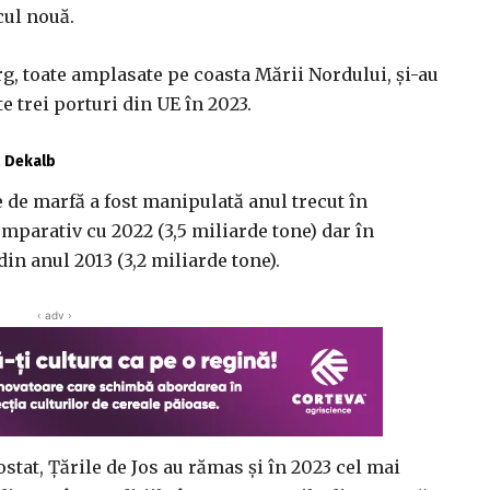
cul nouă.
 toate amplasate pe coasta Mării Nordului, şi-au
e trei porturi din UE în 2023.
ă Dekalb
ne de marfă a fost manipulată anul trecut în
omparativ cu 2022 (3,5 miliarde tone) dar în
in anul 2013 (3,2 miliarde tone).
‹ adv ›
ostat, Ţările de Jos au rămas şi în 2023 cel mai