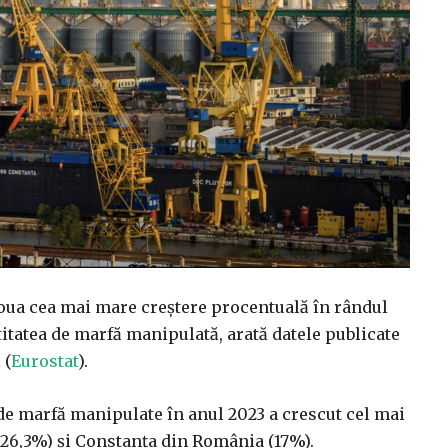
doua cea mai mare creştere procentuală în rândul
titatea de marfă manipulată, arată datele publicate
 (
Eurostat
).
e marfă manipulate în anul 2023 a crescut cel mai
(26,3%) şi Constanţa din România (17%).