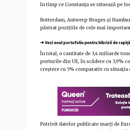
în timp ce Constanţa se situează pe lo
Rotterdam, Antwerp-Bruges şi Hamburg,
păstrat poziţiile de cele mai important
➜
Vezi noul portofoliu pentru hibrizii de rapiț
În total, o cantitate de 3,4 miliarde to
porturile din UE, în scădere cu 3,9% c
creştere cu 5% comparativ cu situaţia d
Potrivit datelor publicate marţi de Eur