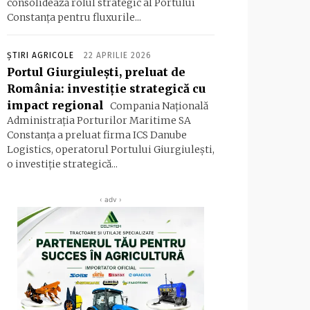
consolidează rolul strategic al Portului
Constanța pentru fluxurile...
ȘTIRI AGRICOLE
22 APRILIE 2026
Portul Giurgiulești, preluat de
România: investiție strategică cu
impact regional
Compania Naţională
Administraţia Porturilor Maritime SA
Constanţa a preluat firma ICS Danube
Logistics, operatorul Portului Giurgiuleşti,
o investiţie strategică...
‹ adv ›