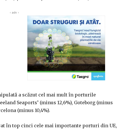
‹ adv ›
ipulată a scăzut cel mai mult în porturile
Zeeland Seaports’ (minus 12,6%), Goteborg (minus
rcelona (minus 10,4%).
rat în top cinci cele mai importante porturi din UE,