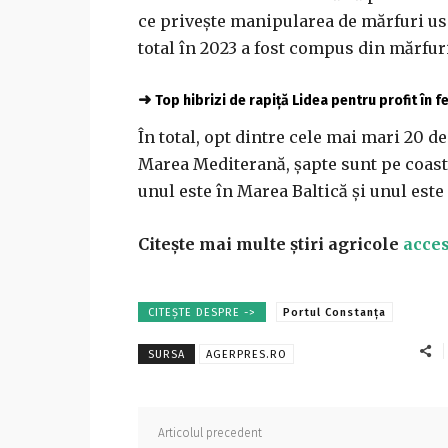
ce priveşte manipularea de mărfuri usc
total în 2023 a fost compus din mărfuri
➜
Top hibrizi de rapiță Lidea pentru profit în 
În total, opt dintre cele mai mari 20 
Marea Mediterană, şapte sunt pe coasta
unul este în Marea Baltică şi unul este
Citește mai multe știri agricole
acces
CITEȘTE DESPRE ->
Portul Constanța
SURSA
AGERPRES.RO
Articolul precedent