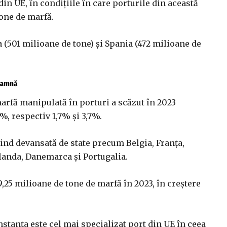
n UE, în condiţiile în care porturile din această
one de marfă.
a (501 milioane de tone) şi Spania (472 milioane de
toamnă
 marfă manipulată în porturi a scăzut în 2023
%, respectiv 1,7% şi 3,7%.
iind devansată de state precum Belgia, Franţa,
landa, Danemarca şi Portugalia.
25 milioane de tone de marfă în 2023, în creştere
nstanţa este cel mai specializat port din UE în ceea