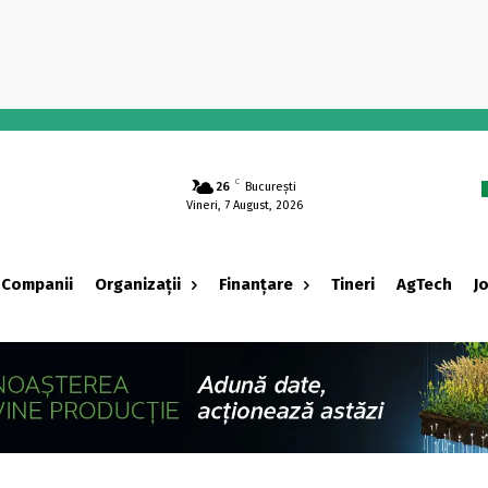
-
C
26
București
Vineri, 7 August, 2026
Companii
Organizații
Finanțare
Tineri
AgTech
J
‹ adv ›