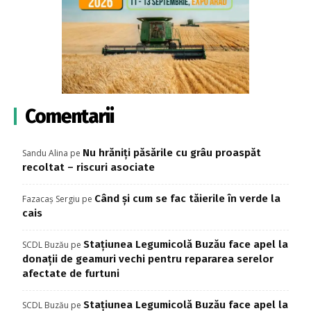
Comentarii
Nu hrăniți păsările cu grâu proaspăt
Sandu Alina
pe
recoltat – riscuri asociate
Când și cum se fac tăierile în verde la
Fazacaș Sergiu
pe
cais
Stațiunea Legumicolă Buzău face apel la
SCDL Buzău
pe
donații de geamuri vechi pentru repararea serelor
afectate de furtuni
Stațiunea Legumicolă Buzău face apel la
SCDL Buzău
pe