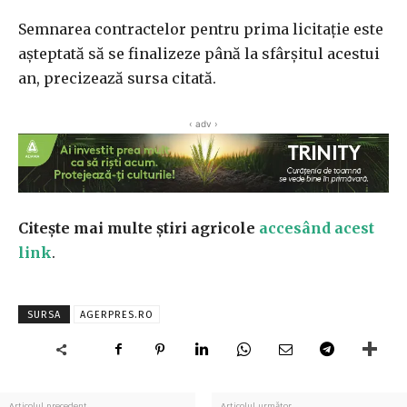
Semnarea contractelor pentru prima licitaţie este
aşteptată să se finalizeze până la sfârşitul acestui
an, precizează sursa citată.
‹ adv ›
Citește mai multe știri agricole
accesând acest
link
.
SURSA
AGERPRES.RO
Articolul precedent
Articolul următor