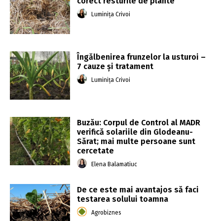
corect resturile de plante
Luminița Crivoi
Îngălbenirea frunzelor la usturoi –
7 cauze și tratament
Luminița Crivoi
Buzău: Corpul de Control al MADR
verifică solariile din Glodeanu-
Sărat; mai multe persoane sunt
cercetate
Elena Balamatiuc
De ce este mai avantajos să faci
testarea solului toamna
Agrobiznes