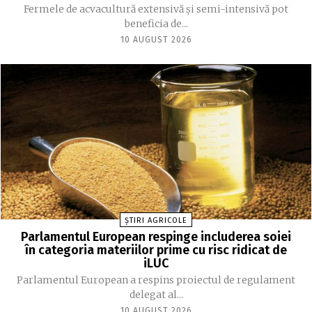
Fermele de acvacultură extensivă şi semi-intensivă pot
beneficia de...
10 AUGUST 2026
ȘTIRI AGRICOLE
Parlamentul European respinge includerea soiei
în categoria materiilor prime cu risc ridicat de
iLUC
Parlamentul European a respins proiectul de regulament
delegat al...
10 AUGUST 2026