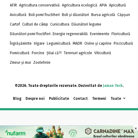
AFIR
Agricultura conservativă
Agricultura ecologică
APIA
Apicultură
Avicultură
Boli pomi fructifieri
Boli și dăunători
Bursa agricolă
Căpșun
Cartof
Culturi de câmp
Cunicultura
Dăunători legume
Dăunători pomi fructiferi
Energie regenerabilă
Evenimente
Floricultură
Îngrășăminte
Irigare
Legumicultură
MADR
Ovine și caprine
Piscicultură
Pomicultură
Porcine
Știai că?!
Terenuri agricole
Viticultură
Zmeur și mur
Zootehnie
©2026. Toate drepturile rezervate. Dezvoltat de
Jaman Tech
.
Blog
Despre noi
Publicitate
Contact
Termeni
Toate
×
×