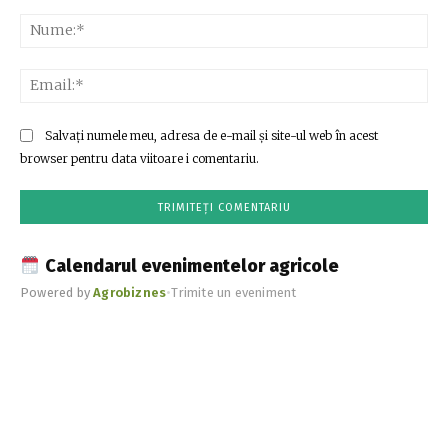
Comentariu:
Nu
Ema
Salvați numele meu, adresa de e-mail și site-ul web în acest
browser pentru data viitoare i comentariu.
Calendarul evenimentelor agricole
Powered by
Agrobiznes
•
Trimite un eveniment