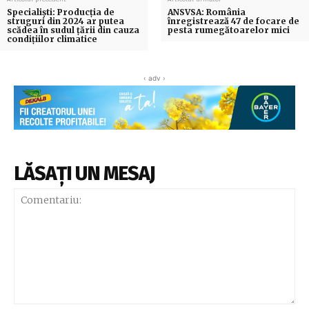
Specialiști: Producţia de
ANSVSA: România
struguri din 2024 ar putea
înregistrează 47 de focare de
scădea în sudul ţării din cauza
pesta rumegătoarelor mici
condiţiilor climatice
‹ adv ›
LĂSAȚI UN MESAJ