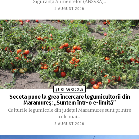
Siguranţa Alimentelor (ANSVSA)...
5 AUGUST 2026
ȘTIRI AGRICOLE
Seceta pune la grea încercare legumicultorii din
Maramureș: „Suntem într-o e-limită”
Culturile legumicole din județul Maramureș sunt printre
cele mai...
5 AUGUST 2026