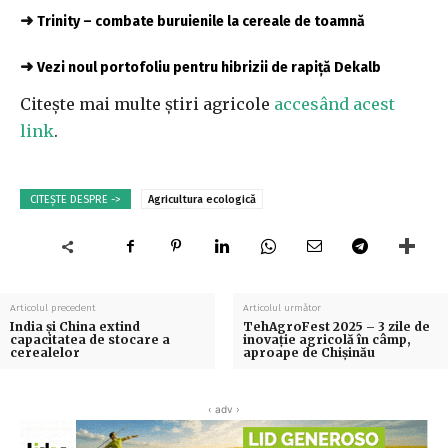
➜
Trinity – combate buruienile la cereale de toamnă
➜
Vezi noul portofoliu pentru hibrizii de rapiță Dekalb
Citește mai multe știri agricole
accesând acest
link
.
CITEȘTE DESPRE ->
Agricultura ecologică
Articolul precedent
Articolul următor
India și China extind
TehAgroFest 2025 – 3 zile de
capacitatea de stocare a
inovație agricolă în câmp,
cerealelor
aproape de Chișinău
‹ adv ›