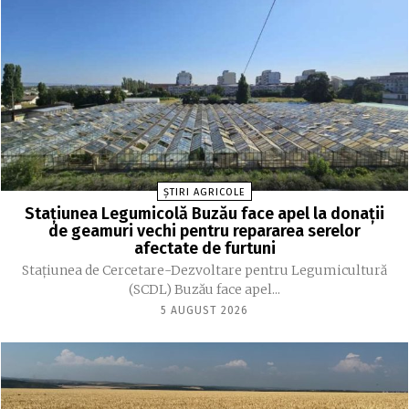
ȘTIRI AGRICOLE
Stațiunea Legumicolă Buzău face apel la donații
de geamuri vechi pentru repararea serelor
afectate de furtuni
Stațiunea de Cercetare-Dezvoltare pentru Legumicultură
(SCDL) Buzău face apel...
5 AUGUST 2026