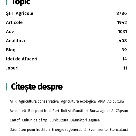
Topic
Știri Agricole
8786
Articole
1942
Adv
1031
Analitica
408
Blog
39
Idei de Afaceri
14
Joburi
11
Citește despre
AFIR
Agricultura conservativă
Agricultura ecologică
APIA
Apicultură
Avicultură
Boli pomi fructifieri
Boli și dăunători
Bursa agricolă
Căpșun
Cartof
Culturi de câmp
Cunicultura
Dăunători legume
Dăunători pomi fructiferi
Energie regenerabilă
Evenimente
Floricultură