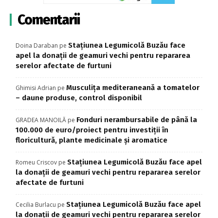
Comentarii
Stațiunea Legumicolă Buzău face
Doina Daraban
pe
apel la donații de geamuri vechi pentru repararea
serelor afectate de furtuni
Musculița mediteraneană a tomatelor
Ghimisi Adrian
pe
– daune produse, control disponibil
Fonduri nerambursabile de până la
GRADEA MANOILĂ
pe
100.000 de euro/proiect pentru investiţii în
floricultură, plante medicinale şi aromatice
Stațiunea Legumicolă Buzău face apel
Romeu Criscov
pe
la donații de geamuri vechi pentru repararea serelor
afectate de furtuni
Stațiunea Legumicolă Buzău face apel
Cecilia Burlacu
pe
la donații de geamuri vechi pentru repararea serelor