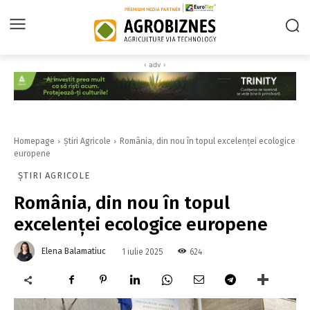
‹ adv ›
Homepage
Știri Agricole
România, din nou în topul excelenței ecologice
europene
ȘTIRI AGRICOLE
România, din nou în topul
excelenței ecologice europene
Elena Balamatiuc
624
1 iulie 2025