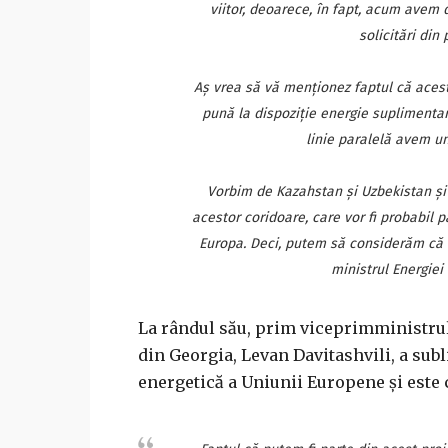
viitor, deoarece, în fapt, acum avem
solicitări din
Aş vrea să vă menţionez faptul că acest
pună la dispoziţie energie suplimenta
linie paralelă avem un 
Vorbim de Kazahstan şi Uzbekistan şi 
acestor coridoare, care vor fi probabil p
Europa. Deci, putem să considerăm că d
ministrul Energiei
La rândul său, prim viceprimministrul
din Georgia, Levan Davitashvili, a subl
energetică a Uniunii Europene şi este 