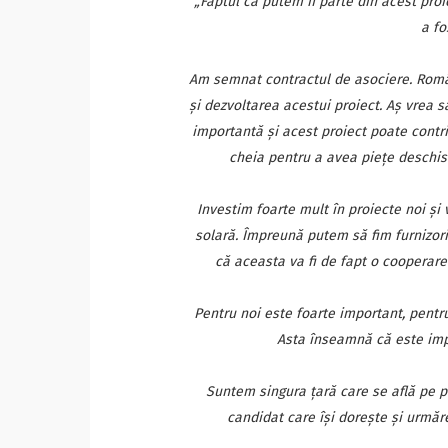
„Faptul că putem fi parte din acest pro
a fo
Am semnat contractul de asociere. Român
şi dezvoltarea acestui proiect. Aş vrea 
importantă şi acest proiect poate contri
cheia pentru a avea pieţe deschis
Investim foarte mult în proiecte noi şi 
solară. Împreună putem să fim furnizor
că aceasta va fi de fapt o cooperar
Pentru noi este foarte important, pent
Asta înseamnă că este imp
Suntem singura ţară care se află pe p
candidat care îşi doreşte şi urmăr