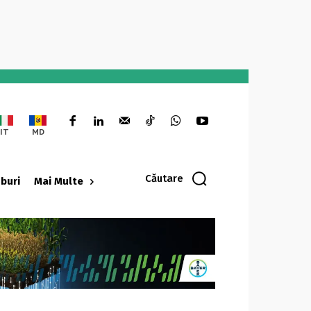
IT
MD
Căutare
oburi
Mai Multe