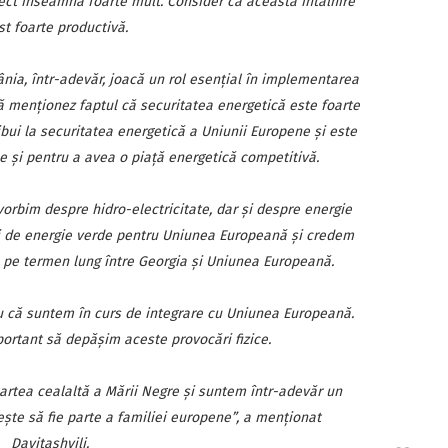
iect înseamnă foarte mult. Consider că această întâlnire
st foarte productivă.
ia, într-adevăr, joacă un rol esenţial în implementarea
să menţionez faptul că securitatea energetică este foarte
bui la securitatea energetică a Uniunii Europene şi este
e şi pentru a avea o piaţă energetică competitivă.
vorbim despre hidro-electricitate, dar şi despre energie
i de energie verde pentru Uniunea Europeană şi credem
e pe termen lung între Georgia şi Uniunea Europeană.
ru că suntem în curs de integrare cu Uniunea Europeană.
ortant să depăşim aceste provocări fizice.
artea cealaltă a Mării Negre şi suntem într-adevăr un
eşte să fie parte a familiei europene”, a menţionat
Davitashvili.