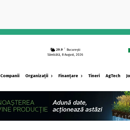
-
C
29.9
București
Sâmbătă, 8 August, 2026
Companii
Organizații
Finanțare
Tineri
AgTech
J
‹ adv ›