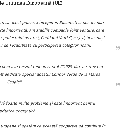
 de Uniunea Europeană (UE).
ru că acest proces a început în Bucureşti şi doi ani mai
rte importantă. Am stabilit compania joint venture, care
roiectului nostru („Coridorul Verde”, n.r.) şi, în acelaşi
de Fezabilitate cu participarea colegilor noştri.
i vom avea rezultatele în cadrul COP29, dar şi câteva în
alt dedicată special acestui Coridor Verde de la Marea
Caspică.
olvă foarte multe probleme şi este important pentru
uritatea energetică.
 Europene şi sperăm ca această cooperare să continue în