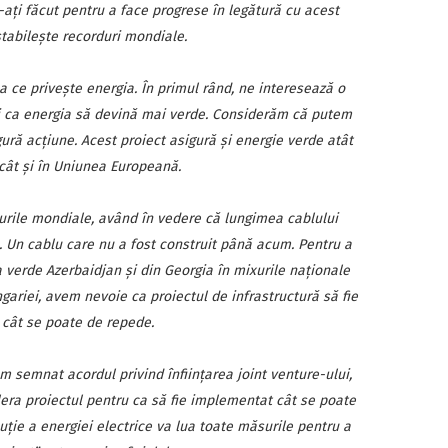
-aţi făcut pentru a face progrese în legătură cu acest
stabileşte recorduri mondiale.
a ce priveşte energia. În primul rând, ne interesează o
poi ca energia să devină mai verde. Considerăm că putem
ură acţiune. Acest proiect asigură şi energie verde atât
cât şi în Uniunea Europeană.
urile mondiale, având în vedere că lungimea cablului
. Un cablu care nu a fost construit până acum. Pentru a
 verde Azerbaidjan şi din Georgia în mixurile naţionale
ariei, avem nevoie ca proiectul de infrastructură să fie
t cât se poate de repede.
 semnat acordul privind înfiinţarea joint venture-ului,
era proiectul pentru ca să fie implementat cât se poate
uţie a energiei electrice va lua toate măsurile pentru a