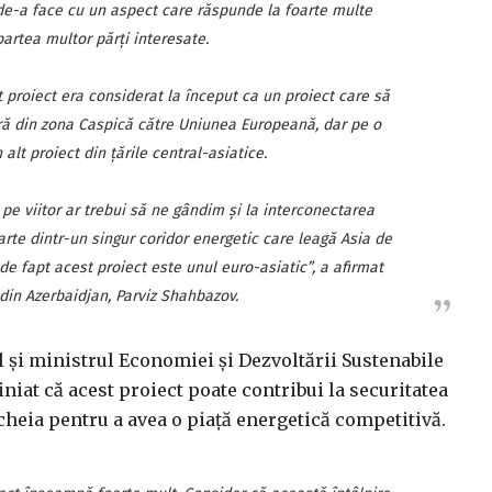
 de-a face cu un aspect care răspunde la foarte multe
 partea multor părţi interesate.
 proiect era considerat la început ca un proiect care să
ră din zona Caspică către Uniunea Europeană, dar pe o
alt proiect din ţările central-asiatice.
pe viitor ar trebui să ne gândim şi la interconectarea
arte dintr-un singur coridor energetic care leagă Asia de
e fapt acest proiect este unul euro-asiatic”, a afirmat
 din Azerbaidjan, Parviz Shahbazov.
 şi ministrul Economiei şi Dezvoltării Sustenabile
iniat că acest proiect poate contribui la securitatea
cheia pentru a avea o piaţă energetică competitivă.