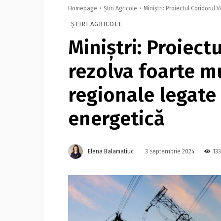
Homepage
Știri Agricole
Miniștri: Proiectul Coridorul
ȘTIRI AGRICOLE
Miniștri: Proiect
rezolva foarte m
regionale legate
energetică
Elena Balamatiuc
133
3 septembrie 2024