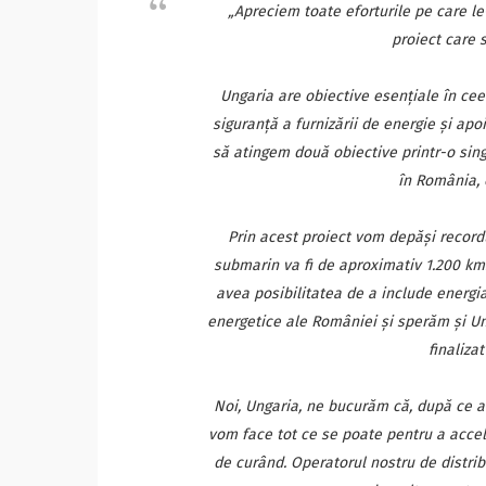
„Apreciem toate eforturile pe care le
proiect care 
Ungaria are obiective esenţiale în cee
siguranţă a furnizării de energie şi a
să atingem două obiective printr-o sing
în România, 
Prin acest proiect vom depăşi record
submarin va fi de aproximativ 1.200 km
avea posibilitatea de a include energia
energetice ale României şi sperăm şi Ung
finaliza
Noi, Ungaria, ne bucurăm că, după ce am
vom face tot ce se poate pentru a accel
de curând. Operatorul nostru de distrib