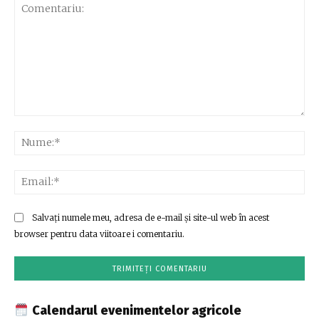
Comentariu:
Nu
Ema
Salvați numele meu, adresa de e-mail și site-ul web în acest
browser pentru data viitoare i comentariu.
Calendarul evenimentelor agricole