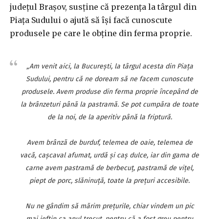
judeţul Braşov, susţine că prezenţa la târgul din
Piaţa Sudului o ajută să îşi facă cunoscute
produsele pe care le obţine din ferma proprie.
„Am venit aici, la Bucureşti, la târgul acesta din Piaţa
Sudului, pentru că ne doream să ne facem cunoscute
produsele. Avem produse din ferma proprie începând de
la brânzeturi până la pastramă. Se pot cumpăra de toate
de la noi, de la aperitiv până la friptură.
Avem brânză de burduf, telemea de oaie, telemea de
vacă, caşcaval afumat, urdă şi caş dulce, iar din gama de
carne avem pastramă de berbecuţ, pastramă de viţel,
piept de porc, slăninuţă, toate la preţuri accesibile.
Nu ne gândim să mărim preţurile, chiar vindem un pic
mai ieftin ca anul trecut, pentru că a fost greu pentru