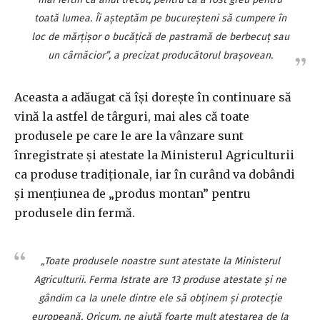
toată lumea. Îi aşteptăm pe bucureşteni să cumpere în
loc de mărţişor o bucăţică de pastramă de berbecuţ sau
un cârnăcior”, a precizat producătorul braşovean.
Aceasta a adăugat că îşi doreşte în continuare să
vină la astfel de târguri, mai ales că toate
produsele pe care le are la vânzare sunt
înregistrate şi atestate la Ministerul Agriculturii
ca produse tradiţionale, iar în curând va dobândi
şi menţiunea de „produs montan” pentru
produsele din fermă.
„Toate produsele noastre sunt atestate la Ministerul
Agriculturii. Ferma Istrate are 13 produse atestate şi ne
gândim ca la unele dintre ele să obţinem şi protecţie
europeană. Oricum, ne ajută foarte mult atestarea de la