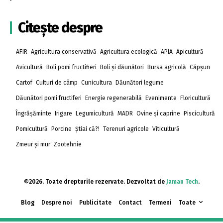
Citește despre
AFIR
Agricultura conservativă
Agricultura ecologică
APIA
Apicultură
Avicultură
Boli pomi fructifieri
Boli și dăunători
Bursa agricolă
Căpșun
Cartof
Culturi de câmp
Cunicultura
Dăunători legume
Dăunători pomi fructiferi
Energie regenerabilă
Evenimente
Floricultură
Îngrășăminte
Irigare
Legumicultură
MADR
Ovine și caprine
Piscicultură
Pomicultură
Porcine
Știai că?!
Terenuri agricole
Viticultură
Zmeur și mur
Zootehnie
©2026. Toate drepturile rezervate. Dezvoltat de
Jaman Tech
.
Blog
Despre noi
Publicitate
Contact
Termeni
Toate