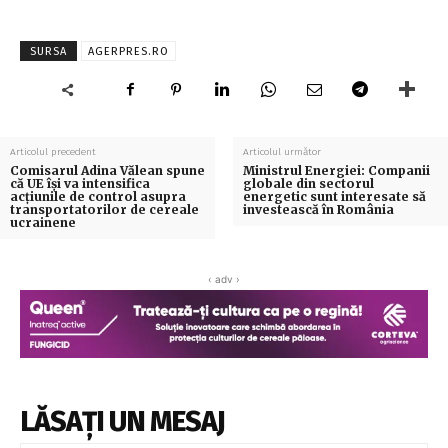
SURSA
AGERPRES.RO
Articolul precedent
Articolul următor
Comisarul Adina Vălean spune
Ministrul Energiei: Companii
că UE îşi va intensifica
globale din sectorul
acţiunile de control asupra
energetic sunt interesate să
transportatorilor de cereale
investească în România
ucrainene
‹ adv ›
LĂSAȚI UN MESAJ