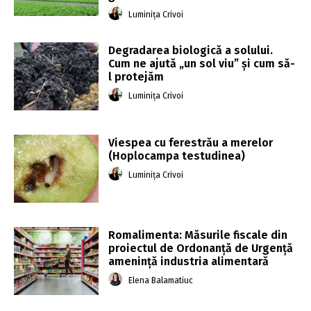
Luminița Crivoi
Degradarea biologică a solului.
Cum ne ajută „un sol viu” și cum să-
l protejăm
Luminița Crivoi
Viespea cu ferestrău a merelor
(Hoplocampa testudinea)
Luminița Crivoi
Romalimenta: Măsurile fiscale din
proiectul de Ordonanţă de Urgenţă
ameninţă industria alimentară
Elena Balamatiuc