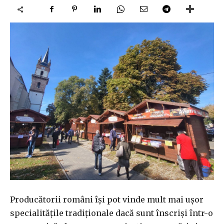
Producătorii români îşi pot vinde mult mai uşor
specialităţile tradiţionale dacă sunt înscrişi într-o