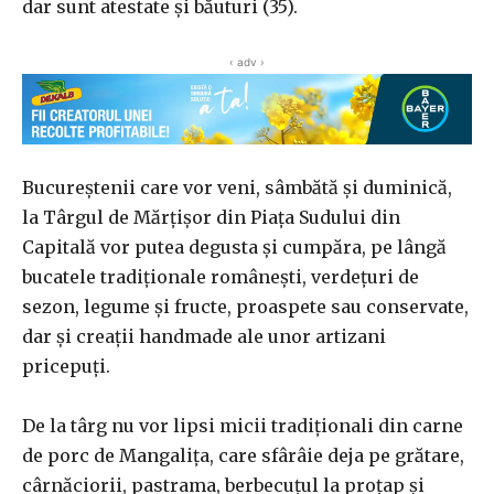
dar sunt atestate şi băuturi (35).
‹ adv ›
Bucureştenii care vor veni, sâmbătă şi duminică,
la Târgul de Mărţişor din Piaţa Sudului din
Capitală vor putea degusta şi cumpăra, pe lângă
bucatele tradiţionale româneşti, verdeţuri de
sezon, legume şi fructe, proaspete sau conservate,
dar şi creaţii handmade ale unor artizani
pricepuţi.
De la târg nu vor lipsi micii tradiţionali din carne
de porc de Mangaliţa, care sfârâie deja pe grătare,
cârnăciorii, pastrama, berbecuţul la proţap şi