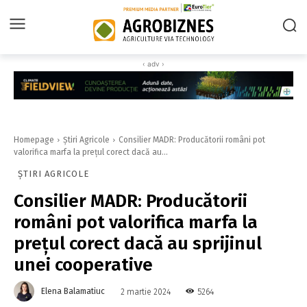
‹ adv ›
Homepage
Știri Agricole
Consilier MADR: Producătorii români pot
valorifica marfa la preţul corect dacă au...
ȘTIRI AGRICOLE
Consilier MADR: Producătorii
români pot valorifica marfa la
preţul corect dacă au sprijinul
unei cooperative
Elena Balamatiuc
5264
2 martie 2024