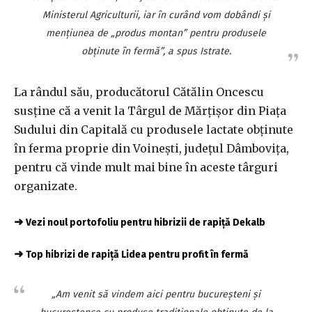
Ministerul Agriculturii, iar în curând vom dobândi şi
menţiunea de „produs montan” pentru produsele
obţinute în fermă”, a spus Istrate.
La rândul său, producătorul Cătălin Oncescu
susţine că a venit la Târgul de Mărţişor din Piaţa
Sudului din Capitală cu produsele lactate obţinute
în ferma proprie din Voineşti, judeţul Dâmboviţa,
pentru că vinde mult mai bine în aceste târguri
organizate.
➜
Vezi noul portofoliu pentru hibrizii de rapiță Dekalb
➜
Top hibrizi de rapiță Lidea pentru profit în fermă
„Am venit să vindem aici pentru bucureşteni şi