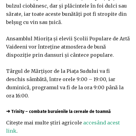
bulzul ciobănesc, dar şi plăcintele în foi dulci sau
sărate, iar toate aceste bunătăţi pot fi stropite din
belşug cu vin sau ţuică.
Ansamblul Mioriţa şi elevii Şcolii Populare de Artă
Vaideeni vor întreţine atmosfera de bună
dispoziţie prin dansuri şi cântece populare.
Târgul de Mărţişor de la Piaţa Sudului va fi
deschis sâmbătă, între orele 9:00 – 19:00, iar
duminică, programul va fi de la ora 9:00 până la
ora 16:00.
➜
Trinity – combate buruienile la cereale de toamnă
Citește mai multe știri agricole
accesând acest
link
.