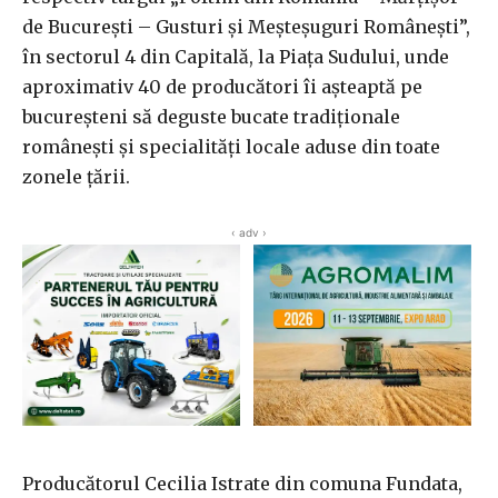
de Bucureşti – Gusturi şi Meşteşuguri Româneşti”,
în sectorul 4 din Capitală, la Piaţa Sudului, unde
aproximativ 40 de producători îi aşteaptă pe
bucureşteni să deguste bucate tradiţionale
româneşti şi specialităţi locale aduse din toate
zonele ţării.
‹ adv ›
Producătorul Cecilia Istrate din comuna Fundata,