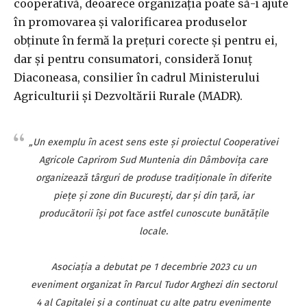
cooperativă, deoarece organizaţia poate să-i ajute
în promovarea şi valorificarea produselor
obţinute în fermă la preţuri corecte şi pentru ei,
dar şi pentru consumatori, consideră Ionuţ
Diaconeasa, consilier în cadrul Ministerului
Agriculturii şi Dezvoltării Rurale (MADR).
„Un exemplu în acest sens este şi proiectul Cooperativei
Agricole Caprirom Sud Muntenia din Dâmboviţa care
organizează târguri de produse tradiţionale în diferite
pieţe şi zone din Bucureşti, dar şi din ţară, iar
producătorii îşi pot face astfel cunoscute bunătăţile
locale.
Asociaţia a debutat pe 1 decembrie 2023 cu un
eveniment organizat în Parcul Tudor Arghezi din sectorul
4 al Capitalei şi a continuat cu alte patru evenimente