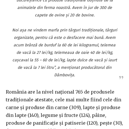
bucureştence cu produse tradiţionale obţinute de la
animalele din ferma noastră. Avem în jur de 300 de
capete de ovine şi 20 de bovine.
Noi aşa ne vindem marfa prin târguri tradiţionale, târguri
organizate, pentru că este o desfacere mai bună. Avem
acum brânză de burduf la 60 de lei kilogramul, telemea
de vacă la 27 lei/kg, telemeaua de oaie 40 de lei/kg,
caşcaval la 55 – 60 de lei/kg, lapte dulce de vacă şi iaurt
de vacă la 7 lei litru”, a menţionat producătorul din
Dâmboviţa.
România are la nivel naţional 765 de produsele
tradiţionale atestate, cele mai multe fiind cele din
carne şi produse din carne (309), lapte şi produse
din lapte (140), legume şi fructe (124), pâine,
produse de panificaţie şi patiserie (120), peşte (30),