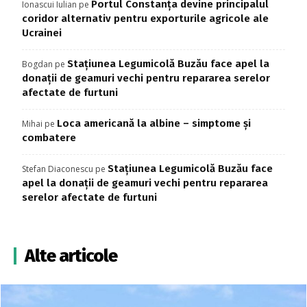
Portul Constanța devine principalul
Ionascui Iulian
pe
coridor alternativ pentru exporturile agricole ale
Ucrainei
Stațiunea Legumicolă Buzău face apel la
Bogdan
pe
donații de geamuri vechi pentru repararea serelor
afectate de furtuni
Loca americană la albine – simptome și
Mihai
pe
combatere
Stațiunea Legumicolă Buzău face
Stefan Diaconescu
pe
apel la donații de geamuri vechi pentru repararea
serelor afectate de furtuni
Alte articole