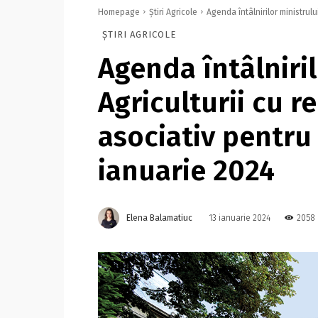
Homepage
Știri Agricole
Agenda întâlnirilor ministrulu
ȘTIRI AGRICOLE
Agenda întâlniril
Agriculturii cu r
asociativ pentru 
ianuarie 2024
Elena Balamatiuc
2058
13 ianuarie 2024