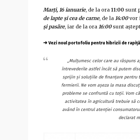
Marți, 16 ianuarie
, de la ora
11:00
sunt p
de lapte și cea de carne
, de la
14:00
vor 
și pasăre
, iar de la ora
16:00
sunt aștep
➜
Vezi noul portofoliu pentru hibrizii de rapiț
„Mulțumesc celor care au răspuns ap
întrevederile astfel încât să putem disc
sprijin și soluțiile de finanțare pentru
fermierii. Ne vom așeza la masa discuții
probleme se confruntă cu toții. Vom că
activitatea în agricultură trebuie să c
având în centrul atenției consumatorul
declarat mi