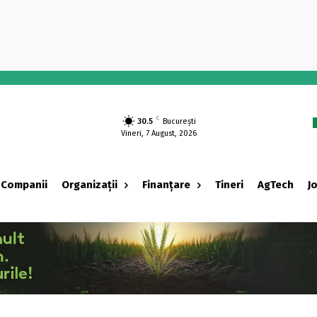
-
C
30.5
București
Vineri, 7 August, 2026
Companii
Organizații
Finanțare
Tineri
AgTech
J
‹ adv ›