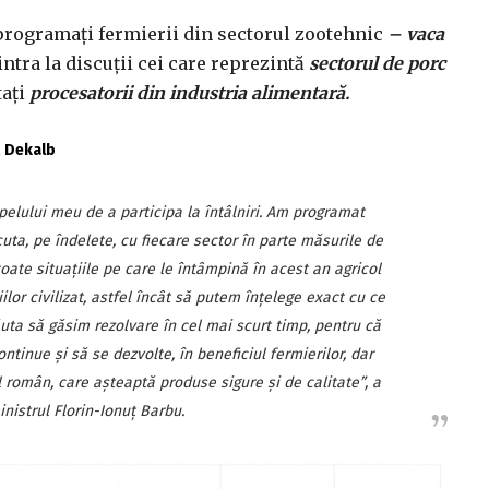
rogramați fermierii din sectorul zootehnic
– vaca
intra la discuții cei care reprezintă
sectorul de
porc
tați
procesatorii din industria alimentară.
ă Dekalb
elului meu de a participa la întâlniri. Am programat
uta, pe îndelete, cu fiecare sector în parte măsurile de
 toate situațiile pe care le întâmpină în acest an agricol
lor civilizat, astfel încât să putem înțelege exact cu ce
uta să găsim rezolvare în cel mai scurt timp, pentru că
ontinue și să se dezvolte, în beneficiul fermierilor, dar
 român, care așteaptă produse sigure și de calitate
”, a
nistrul Florin-Ionuț Barbu.