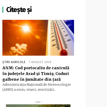
Citește și
ȘTIRI AGRICOLE
7 AUGUST 2026
ANM: Cod portocaliu de caniculă
în judeţele Arad şi Timiş; Coduri
galbene în jumătate din ţară
Administraţia Naţională de Meteorologie
(ANM) a emis, vineri, avertizări...
‹ adv ›