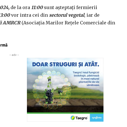
2024,
de la ora
11:00
sunt așteptați fermierii
13:00
vor intra cei din
sectorul vegetal
, iar de
ii AMRCR
(Asociația Marilor Rețele Comerciale din
fermă
‹ adv ›