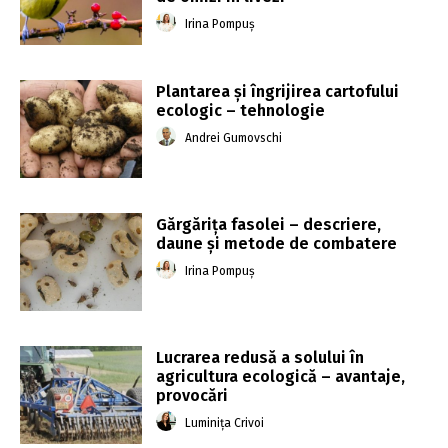
Irina Pompuș
Plantarea și îngrijirea cartofului
ecologic – tehnologie
Andrei Gumovschi
Gărgăriţa fasolei – descriere,
daune și metode de combatere
Irina Pompuș
Lucrarea redusă a solului în
agricultura ecologică – avantaje,
provocări
Luminița Crivoi