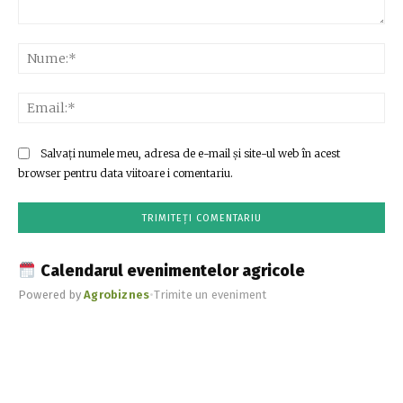
Comentariu:
Nu
Ema
Salvați numele meu, adresa de e-mail și site-ul web în acest
browser pentru data viitoare i comentariu.
Calendarul evenimentelor agricole
Powered by
Agrobiznes
•
Trimite un eveniment