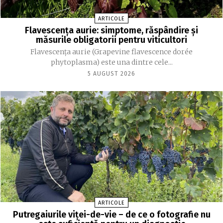
ARTICOLE
Flavescența aurie: simptome, răspândire și
măsurile obligatorii pentru viticultori
Flavescența aurie (Grapevine flavescence dorée
phytoplasma) este una dintre cele...
5 AUGUST 2026
ARTICOLE
Putregaiurile viței-de-vie – de ce o fotografie nu