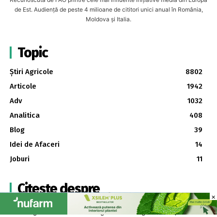
de Est. Audiență de peste 4 milioane de cititori unici anual în România,
Moldova și Italia.
Topic
Știri Agricole
8802
Articole
1942
Adv
1032
Analitica
408
Blog
39
Idei de Afaceri
14
Joburi
11
Citește despre
×
×
AFIR
Agricultura conservativă
Agricultura ecologică
APIA
Apicultură