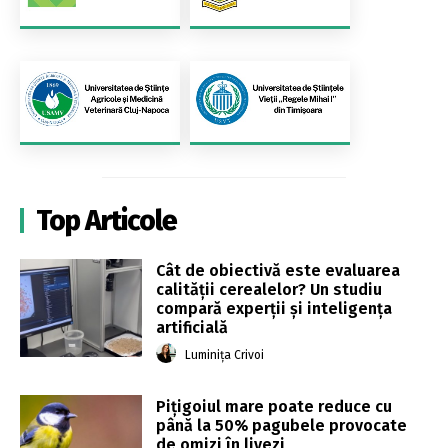
Top Articole
Cât de obiectivă este evaluarea
calității cerealelor? Un studiu
compară experții și inteligența
artificială
Luminița Crivoi
Pițigoiul mare poate reduce cu
până la 50% pagubele provocate
de omizi în livezi