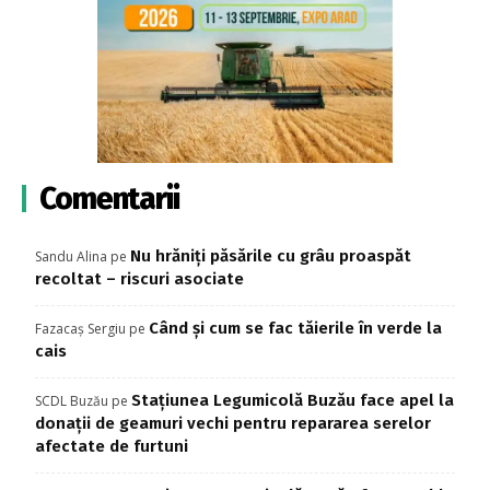
Comentarii
Nu hrăniți păsările cu grâu proaspăt
Sandu Alina
pe
recoltat – riscuri asociate
Când și cum se fac tăierile în verde la
Fazacaș Sergiu
pe
cais
Stațiunea Legumicolă Buzău face apel la
SCDL Buzău
pe
donații de geamuri vechi pentru repararea serelor
afectate de furtuni