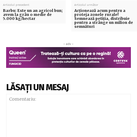
Articolul precedent
Articolul următor
Barbu: Este un an agricol bun;
Acționează acum pentru a
avem la grâu o medie de
proteja zonele rurale!
5.000 kg/hectar
Semnează petiția, distribuie
pentru a strânge un milion de
semnături
‹ adv ›
LĂSAȚI UN MESAJ