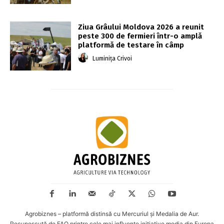
Ziua Grâului Moldova 2026 a reunit
peste 300 de fermieri într-o amplă
platformă de testare în câmp
Luminița Crivoi
Agrobiznes – platformă distinsă cu Mercuriul și Medalia de Aur.
Recunoscută de FAO printre cele mai influente inițiative media din Europa