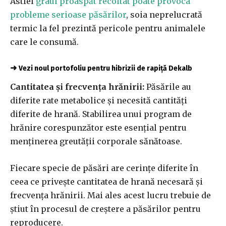
Astfel
grâul proaspăt recoltat poate provoca
probleme serioase păsărilor
, soia neprelucrată
termic la fel prezintă pericole pentru animalele
care le consumă.
➜
Vezi noul portofoliu pentru hibrizii de rapiță Dekalb
Cantitatea și frecvența hrănirii:
Păsările au
diferite rate metabolice și necesită cantități
diferite de hrană. Stabilirea unui program de
hrănire corespunzător este esențial pentru
menținerea greutății corporale sănătoase.
Fiecare specie de păsări are cerințe diferite în
ceea ce privește cantitatea de hrană necesară și
frecvența hrănirii. Mai ales acest lucru trebuie de
știut în procesul de creștere a păsărilor pentru
reproducere.