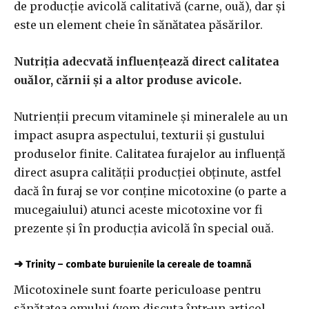
de producție avicolă calitativă (carne, ouă), dar și
este un element cheie în sănătatea păsărilor.
Nutriția adecvată influențează direct calitatea
ouălor, cărnii și a altor produse avicole.
Nutrienții precum vitaminele și mineralele au un
impact asupra aspectului, texturii și gustului
produselor finite. Calitatea furajelor au influență
direct asupra calității producției obținute, astfel
dacă în furaj se vor conține micotoxine (o parte a
mucegaiului) atunci aceste micotoxine vor fi
prezente și în producția avicolă în special ouă.
➜
Trinity – combate buruienile la cereale de toamnă
Micotoxinele sunt foarte periculoase pentru
sănătatea omului (vom discuta într-un articol