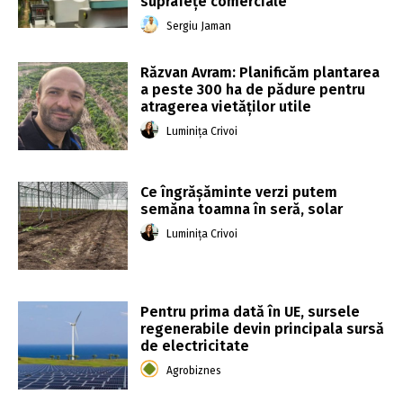
suprafețe comerciale
Sergiu Jaman
Răzvan Avram: Planificăm plantarea
a peste 300 ha de pădure pentru
atragerea vietăților utile
Luminița Crivoi
Ce îngrășăminte verzi putem
semăna toamna în seră, solar
Luminița Crivoi
Pentru prima dată în UE, sursele
regenerabile devin principala sursă
de electricitate
Agrobiznes