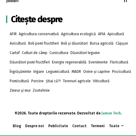
Joburi
11
Citește despre
AFIR
Agricultura conservativă
Agricultura ecologică
APIA
Apicultură
Avicultură
Boli pomi fructifieri
Boli și dăunători
Bursa agricolă
Căpșun
Cartof
Culturi de câmp
Cunicultura
Dăunători legume
Dăunători pomi fructiferi
Energie regenerabilă
Evenimente
Floricultură
Îngrășăminte
Irigare
Legumicultură
MADR
Ovine și caprine
Piscicultură
Pomicultură
Porcine
Știai că?!
Terenuri agricole
Viticultură
Zmeur și mur
Zootehnie
©2026. Toate drepturile rezervate. Dezvoltat de
Jaman Tech
.
Blog
Despre noi
Publicitate
Contact
Termeni
Toate