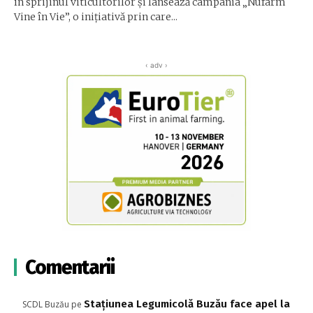
în sprijinul viticultorilor și lansează campania „Nufarm
Vine în Vie”, o inițiativă prin care...
‹ adv ›
Comentarii
Stațiunea Legumicolă Buzău face apel la
SCDL Buzău
pe