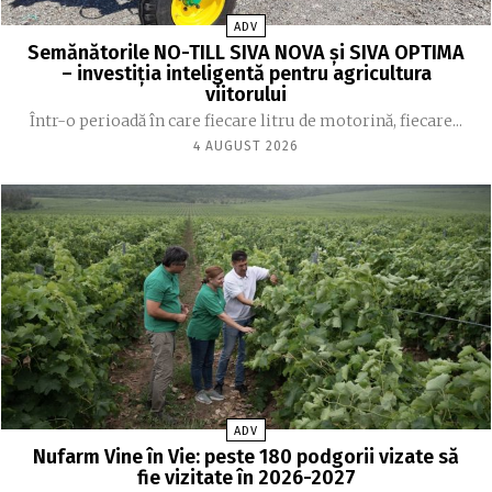
ADV
Semănătorile NO-TILL SIVA NOVA și SIVA OPTIMA
– investiția inteligentă pentru agricultura
viitorului
Într-o perioadă în care fiecare litru de motorină, fiecare...
4 AUGUST 2026
ADV
Nufarm Vine în Vie: peste 180 podgorii vizate să
fie vizitate în 2026-2027