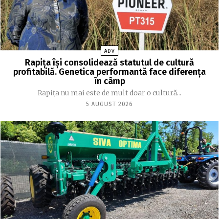
ADV
Rapița își consolidează statutul de cultură
profitabilă. Genetica performantă face diferența
în câmp
Rapița nu mai este de mult doar o cultură...
5 AUGUST 2026