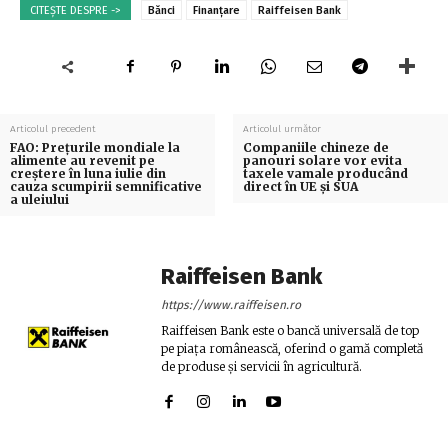
CITEȘTE DESPRE ->
Bănci
Finanțare
Raiffeisen Bank
Articolul precedent
Articolul următor
FAO: Preţurile mondiale la
Companiile chineze de
alimente au revenit pe
panouri solare vor evita
creştere în luna iulie din
taxele vamale producând
cauza scumpirii semnificative
direct în UE şi SUA
a uleiului
Raiffeisen Bank
https://www.raiffeisen.ro
Raiffeisen Bank este o bancă universală de top
pe piața românească, oferind o gamă completă
de produse și servicii în agricultură.