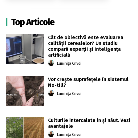
Top Articole
Cât de obiectivă este evaluarea
calității cerealelor? Un studiu
compară experții și inteligența
artificială
Luminița Crivoi
Vor crește suprafețele în sistemul
No-till?
Luminița Crivoi
Culturile intercalate in și năut. Vezi
avantajele
Luminița Crivoi