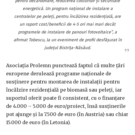
pentru decarbonare, reducerea costurilor şi securitate
energetică. Un program naţional de instalare a
centralelor pe peleţi, pentru încălzirea rezidenţială, are
un raport cost/beneficii de 4-5 ori mai mari decât
programele de instalare de panouri fotovoltaice”, a
afirmat Tobescu, la un eveniment de profil desfăşurat în
judeţul Bistriţa-Năsăud.
Asociaţia Prolemn punctează faptul că multe ţări
europene derulează programe naţionale de
susţinere pentru montarea de instalaţii pentru
încălzire rezidenţială pe biomasă sau peleţi, iar
suportul oferit poate fi consistent, cu o finanţare
de 4.000 – 5.000 de euro/proiect, însă susţinerile
pot ajunge şi la 7.500 de euro (în Austria) sau chiar
15.000 de euro (în Letonia).