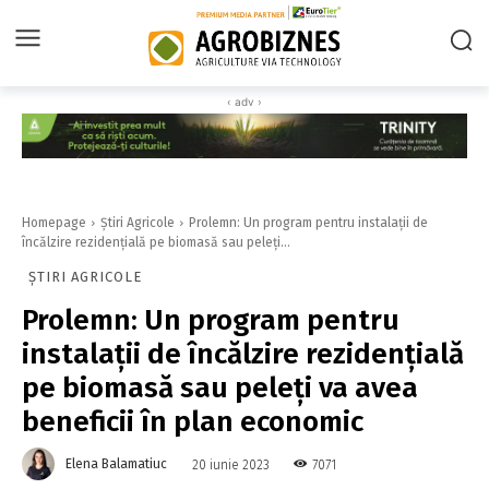
‹ adv ›
Homepage
Știri Agricole
Prolemn: Un program pentru instalaţii de
încălzire rezidenţială pe biomasă sau peleţi...
ȘTIRI AGRICOLE
Prolemn: Un program pentru
instalaţii de încălzire rezidenţială
pe biomasă sau peleţi va avea
beneficii în plan economic
Elena Balamatiuc
7071
20 iunie 2023