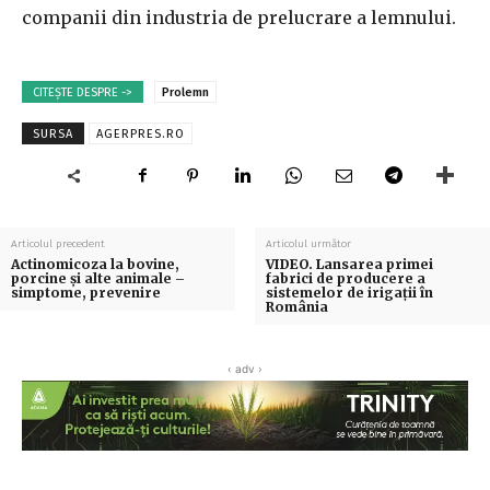
companii din industria de prelucrare a lemnului.
CITEȘTE DESPRE ->
Prolemn
SURSA
AGERPRES.RO
Articolul precedent
Articolul următor
Actinomicoza la bovine,
VIDEO. Lansarea primei
porcine și alte animale –
fabrici de producere a
simptome, prevenire
sistemelor de irigații în
România
‹ adv ›