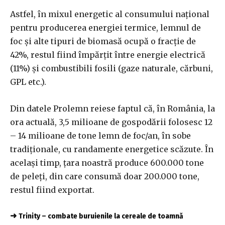
Astfel, în mixul energetic al consumului naţional
pentru producerea energiei termice, lemnul de
foc şi alte tipuri de biomasă ocupă o fracţie de
42%, restul fiind împărţit între energie electrică
(11%) şi combustibili fosili (gaze naturale, cărbuni,
GPL etc.).
Din datele Prolemn reiese faptul că, în România, la
ora actuală, 3,5 milioane de gospodării folosesc 12
– 14 milioane de tone lemn de foc/an, în sobe
tradiţionale, cu randamente energetice scăzute. În
acelaşi timp, ţara noastră produce 600.000 tone
de peleţi, din care consumă doar 200.000 tone,
restul fiind exportat.
➜
Trinity – combate buruienile la cereale de toamnă