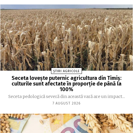
ȘTIRI AGRICOLE
Seceta lovește puternic agricultura din Timiș:
culturile sunt afectate în proporție de până la
100%
Seceta pedologică severă din această vară are un impact...
7 AUGUST 2026