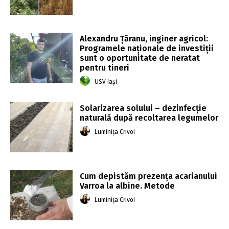
Alexandru Țăranu, inginer agricol:
Programele naționale de investiții
sunt o oportunitate de neratat
pentru tineri
USV Iași
Solarizarea solului – dezinfecție
naturală după recoltarea legumelor
Luminița Crivoi
Cum depistăm prezența acarianului
Varroa la albine. Metode
Luminița Crivoi