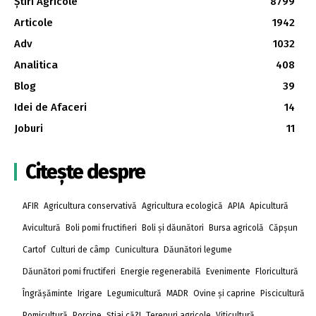
Știri Agricole
8799
Articole
1942
Adv
1032
Analitica
408
Blog
39
Idei de Afaceri
14
Joburi
11
Citește despre
AFIR
Agricultura conservativă
Agricultura ecologică
APIA
Apicultură
Avicultură
Boli pomi fructifieri
Boli și dăunători
Bursa agricolă
Căpșun
Cartof
Culturi de câmp
Cunicultura
Dăunători legume
Dăunători pomi fructiferi
Energie regenerabilă
Evenimente
Floricultură
Îngrășăminte
Irigare
Legumicultură
MADR
Ovine și caprine
Piscicultură
Pomicultură
Porcine
Știai că?!
Terenuri agricole
Viticultură