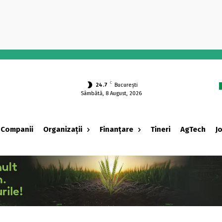
-
C
24.7
București
Sâmbătă, 8 August, 2026
Companii
Organizații
Finanțare
Tineri
AgTech
J
‹ adv ›