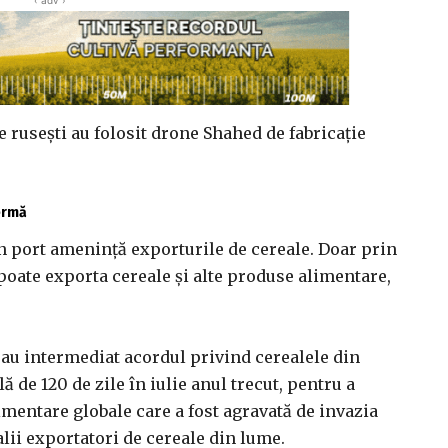
e ruseşti au folosit drone Shahed de fabricaţie
fermă
n port ameninţă exporturile de cereale. Doar prin
oate exporta cereale şi alte produse alimentare,
 au intermediat acordul privind cerealele din
 de 120 de zile în iulie anul trecut, pentru a
imentare globale care a fost agravată de invazia
lii exportatori de cereale din lume.