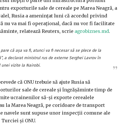
rsul nopţii o parte din infrastructura portului
ntru exporturile sale de cereale pe Marea Neagră, a
alel, Rusia a ameninţat luni că acordul privind
nu va mai fi operaţional, dacă nu vor fi facilitate
şăminte, relatează Reuters, scrie
agrobiznes.md
.
are că aşa va fi, atunci va fi necesar să se plece de la
”, a declarat ministrul rus de externe Serghei Lavrov în
 unei vizite la Nairobi.
prevede că ONU trebuie să ajute Rusia să
orturilor sale de cereale şi îngrăşăminte timp de
rmite ucrainenilor să-şi exporte cerealele
e au la Marea Neagră, pe coridoare de transport
nde navele sunt supuse unor inspecţii comune ale
 Turciei şi ONU.