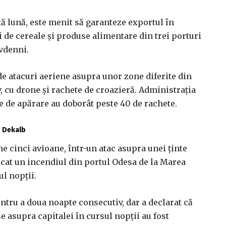
tă lună, este menit să garanteze exportul în
i de cereale şi produse alimentare din trei porturi
vdenni.
 de atacuri aeriene asupra unor zone diferite din
, cu drone şi rachete de croazieră. Administraţia
ele de apărare au doborât peste 40 de rachete.
ă Dekalb
ne cinci avioane, într-un atac asupra unei ţinte
vocat un incendiul din portul Odesa de la Marea
ul nopţii.
entru a doua noapte consecutiv, dar a declarat că
e asupra capitalei în cursul nopţii au fost