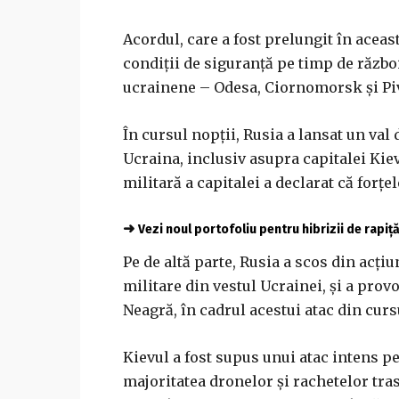
Acordul, care a fost prelungit în aceas
condiţii de siguranţă pe timp de războ
ucrainene – Odesa, Ciornomorsk şi Pi
În cursul nopţii, Rusia a lansat un val
Ucraina, inclusiv asupra capitalei Kiev
militară a capitalei a declarat că forţ
➜
Vezi noul portofoliu pentru hibrizii de rapiț
Pe de altă parte, Rusia a scos din acţiu
militare din vestul Ucrainei, şi a pro
Neagră, în cadrul acestui atac din curs
Kievul a fost supus unui atac intens p
majoritatea dronelor şi rachetelor tras