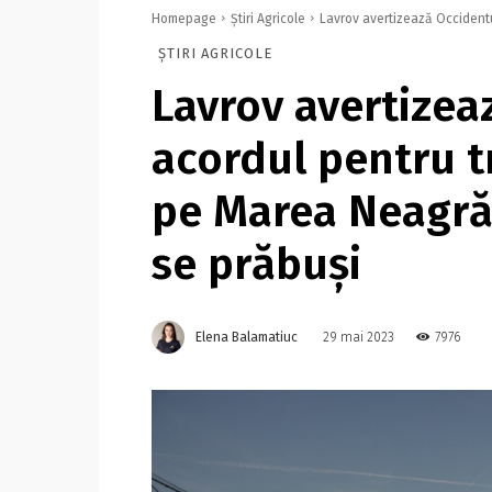
Homepage
Știri Agricole
Lavrov avertizează Occidentu
ȘTIRI AGRICOLE
Lavrov avertizea
acordul pentru t
pe Marea Neagră 
se prăbuşi
Elena Balamatiuc
7976
29 mai 2023