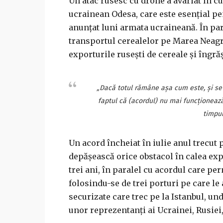
Un atac rusesc cu drone a avariat în cu
ucrainean Odesa, care este esenţial pe
anunţat luni armata ucraineană. În par
transportul cerealelor pe Marea Neagră 
exporturile ruseşti de cereale şi îngră
„Dacă totul rămâne aşa cum este, şi se p
faptul că (acordul) nu mai funcţionează
timpul
Un acord încheiat în iulie anul trecut 
depăşească orice obstacol în calea exp
trei ani, în paralel cu acordul care pe
folosindu-se de trei porturi pe care l
securizate care trec pe la Istanbul, u
unor reprezentanţi ai Ucrainei, Rusiei,