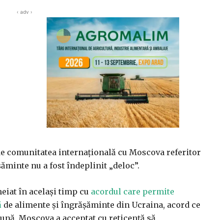
‹ adv ›
 de comunitatea internaţională cu Moscova referitor
şăminte nu a fost îndeplinit „deloc”.
heiat în acelaşi timp cu
acordul care permite
ă
de alimente şi îngrăşăminte din Ucraina, acord ce
lună, Moscova a acceptat cu reticenţă să