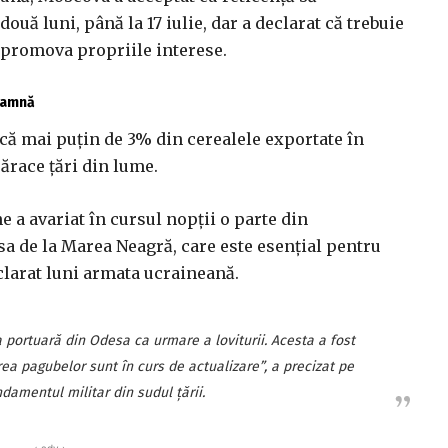
uă luni, până la 17 iulie, dar a declarat că trebuie
 promova propriile interese.
toamnă
, că mai puţin de 3% din cerealele exportate în
ărace ţări din lume.
e a avariat în cursul nopţii o parte din
a de la Marea Neagră, care este esenţial pentru
clarat luni armata ucraineană.
a portuară din Odesa ca urmare a loviturii. Acesta a fost
rea pagubelor sunt în curs de actualizare”, a precizat pe
amentul militar din sudul ţării.
‹ adv ›