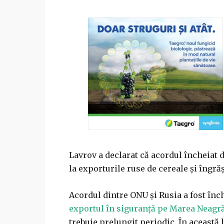
Lavrov a declarat că acordul încheiat
la exporturile ruse de cereale şi îngră
Acordul dintre ONU şi Rusia a fost înc
exportul în siguranţă pe Marea Neagr
trebuie prelungit periodic. În această 