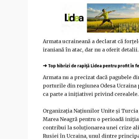
Armata ucraineană a declarat că forţel
iraniană în atac, dar nu a oferit detalii.
➜
Top hibrizi de rapiță Lidea pentru profit în 
Armata nu a precizat dacă pagubele di
porturile din regiunea Odesa Ucraina p
ca parte a iniţiativei privind cerealele.
Organizaţia Naţiunilor Unite şi Turcia
Marea Neagră pentru o perioadă iniţială
contribui la soluţionarea unei crize al
Rusiei în Ucraina, unul dintre principa