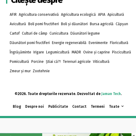
AFIR
Agricultura conservativă
Agricultura ecologică
APIA
Apicultură
Avicultură
Boli pomi fructifieri
Boli și dăunători
Bursa agricolă
Căpșun
Cartof
Culturi de câmp
Cunicultura
Dăunători legume
Dăunători pomi fructiferi
Energie regenerabilă
Evenimente
Floricultură
Îngrășăminte
Irigare
Legumicultură
MADR
Ovine și caprine
Piscicultură
Pomicultură
Porcine
Știai că?!
Terenuri agricole
Viticultură
Zmeur și mur
Zootehnie
©2026. Toate drepturile rezervate. Dezvoltat de
Jaman Tech
.
Blog
Despre noi
Publicitate
Contact
Termeni
Toate
×
×