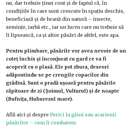
nu, dar trebuie ținut cont și de faptul că, în
condițiile în care sunt crescute în spațiu deschis,
beneficiază și de hrană din natură – insecte,
semințe, iarbă etc., iar un lucru care nu trebuie să
îi lipsească, ca și altor păsări de altfel, este apa.
Pentru plimbare, păsările vor avea nevoie de un
coteț închis și înconjurat cu gard ce va fi
acoperit cu o plasă. Ele pot zbura, deseori
adăpostindu-se pe crengile copacilor din
grădină. Sunt o pradă ușoară pentru păsările
răpitoare de zi (Șoimul, Vulturul) și de noapte
(Bufnița, Huhurezul mare).
Află aici și despre
Purici la găini sau acarienii
păsărilor – cum îi combatem.