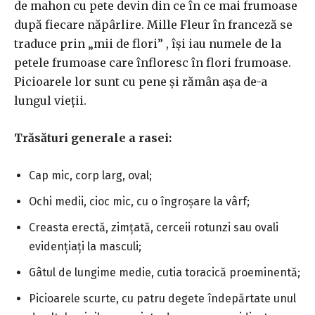
de mahon cu pete devin din ce în ce mai frumoase
după fiecare năpârlire. Mille Fleur în franceză se
traduce prin „mii de flori” , își iau numele de la
petele frumoase care înfloresc în flori frumoase.
Picioarele lor sunt cu pene și rămân așa de-a
lungul vieții.
Trăsături generale a rasei:
Cap mic, corp larg, oval;
Ochi medii, cioc mic, cu o îngroșare la vârf;
Creasta erectă, zimțată, cerceii rotunzi sau ovali
evidențiați la masculi;
Gâtul de lungime medie, cutia toracică proeminentă;
Picioarele scurte, cu patru degete îndepărtate unul