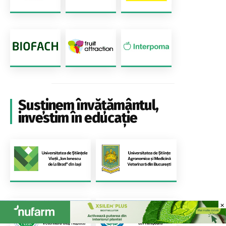
Susținem învățământul,
investim în educație
×
×