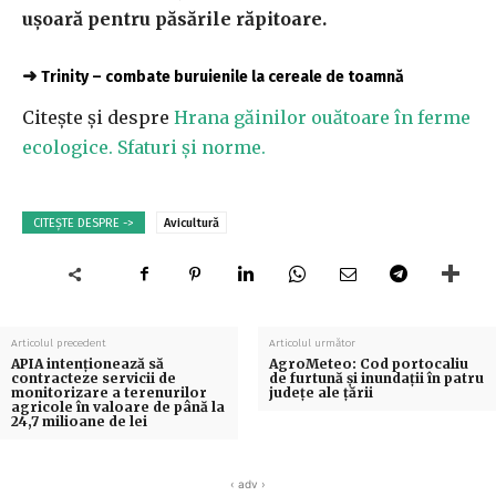
ușoară pentru păsările răpitoare.
➜
Trinity – combate buruienile la cereale de toamnă
Citește și despre
Hrana găinilor ouătoare în ferme
ecologice. Sfaturi și norme.
CITEȘTE DESPRE ->
Avicultură
Articolul precedent
Articolul următor
APIA intenționează să
AgroMeteo: Cod portocaliu
contracteze servicii de
de furtună și inundații în patru
monitorizare a terenurilor
județe ale țării
agricole în valoare de până la
24,7 milioane de lei
‹ adv ›