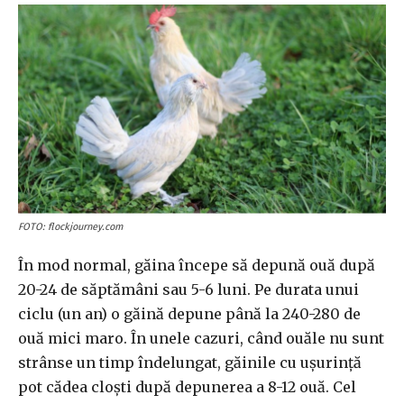
FOTO: flockjourney.com
În mod normal, găina începe să depună ouă după
20-24 de săptămâni sau 5-6 luni. Pe durata unui
ciclu (un an) o găină depune până la 240-280 de
ouă mici maro. În unele cazuri, când ouăle nu sunt
strânse un timp îndelungat, găinile cu ușurință
pot cădea cloști după depunerea a 8-12 ouă. Cel