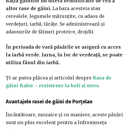
Rația găinilor nu diferă semnificativ de cea a
altor rase de găini.
La baza acesteia stau
cerealele, legumele mărunțite, cu adaos de
verdețuri, iarbă, tărâțe. Se administrează și
adaosurile de făinuri proteice, drojdii.
În perioada de vară păsările se asigură cu acces
la iarbă verde. Iarna, în loc de verdeață, se poate
utiliza fânul din iarbă.
Ți-ar putea plăcea și articolul despre
Rasa de
găini Kabir – rezistente la boli și stres
.
Avantajele rasei de găini de Porțelan
Încântătoare, mozaice și cu maniere, aceste păsări
sunt un plus excelent pentru a înfrumuseța