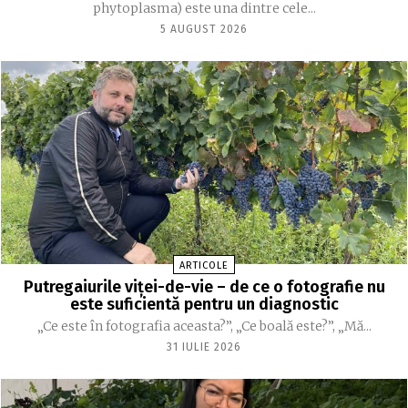
phytoplasma) este una dintre cele...
5 AUGUST 2026
ARTICOLE
Putregaiurile viței-de-vie – de ce o fotografie nu
este suficientă pentru un diagnostic
„Ce este în fotografia aceasta?”, „Ce boală este?”, „Mă...
31 IULIE 2026