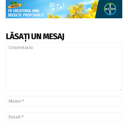
LĂSAȚI UN MESAJ
Comentariu:
Nu
Ema