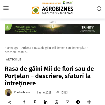
‹ adv ›
Homepage
Articole
Rasa de găini Mii de flori sau de Porțelan –
descriere, sfaturi...
ARTICOLE
Rasa de găini Mii de flori sau de
Porțelan – descriere, sfaturi la
întreținere
Vlad Milesco
10863
11 iunie 2023