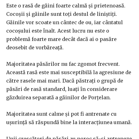
Este o rasă de găini foarte calmă și prietenoasă.
Cocoșii și găinile sunt toți destul de liniștiți.
Găinile vor scoate un cântec de ou, iar cântatul
cocoșului este înalt. Acest lucru nu este o
problemă foarte mare decât dacă ai o pasăre
deosebit de vorbăreață.
Majoritatea păsărilor nu fac zgomot frecvent.
Această rasă este mai susceptibilă la agresiune de
către rasele mai mari. Dacă păstrați o grupă de
păsări de rasă standard, luați în considerare
găzduirea separată a găinilor de Porțelan.
Majoritatea sunt calme și pot fi antrenate cu
ușurință să răspundă bine la interacțiunea umană.
Unii crescători de păsări au noroc să-și antreneze