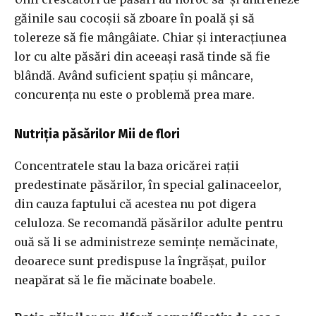
găinile sau cocoșii să zboare în poală și să
tolereze să fie mângâiate. Chiar și interacțiunea
lor cu alte păsări din aceeași rasă tinde să fie
blândă. Având suficient spațiu și mâncare,
concurența nu este o problemă prea mare.
Nutriția păsărilor Mii de flori
Concentratele stau la baza oricărei rații
predestinate păsărilor, în special galinaceelor,
din cauza faptului că acestea nu pot digera
celuloza. Se recomandă păsărilor adulte pentru
ouă să li se administreze semințe nemăcinate,
deoarece sunt predispuse la îngrășat, puilor
neapărat să le fie măcinate boabele.