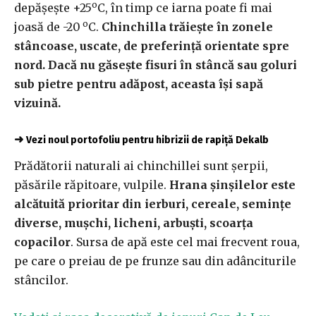
o
depășește +25
C, în timp ce iarna poate fi mai
o
joasă de -20
C.
Chinchilla trăiește în zonele
stâncoase, uscate, de preferință orientate spre
nord. Dacă nu găsește fisuri în stâncă sau goluri
sub pietre pentru adăpost, aceasta își sapă
vizuină.
➜
Vezi noul portofoliu pentru hibrizii de rapiță Dekalb
Prădătorii naturali ai chinchillei sunt șerpii,
păsările răpitoare, vulpile.
Hrana șinșilelor este
alcătuită prioritar din ierburi, cereale, semințe
diverse, mușchi, licheni, arbuști, scoarța
copacilor
. Sursa de apă este cel mai frecvent roua,
pe care o preiau de pe frunze sau din adânciturile
stâncilor.