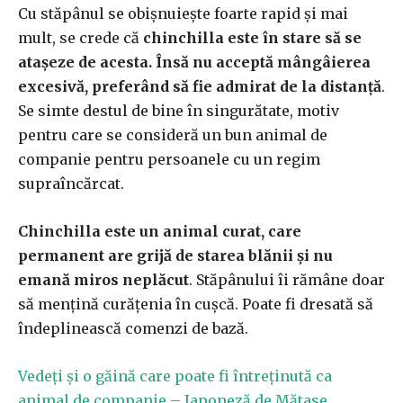
Cu stăpânul se obișnuiește foarte rapid și mai
mult, se crede că
chinchilla este în stare să se
atașeze de acesta. Însă nu acceptă mângâierea
excesivă, preferând să fie admirat de la distanță
.
Se simte destul de bine în singurătate, motiv
pentru care se consideră un bun animal de
companie pentru persoanele cu un regim
supraîncărcat.
Chinchilla este un animal curat, care
permanent are grijă de starea blănii și nu
emană miros neplăcut
. Stăpânului îi rămâne doar
să mențină curățenia în cușcă. Poate fi dresată să
îndeplinească comenzi de bază.
Vedeți și o găină care poate fi întreținută ca
animal de companie – Japoneză de Mătase.