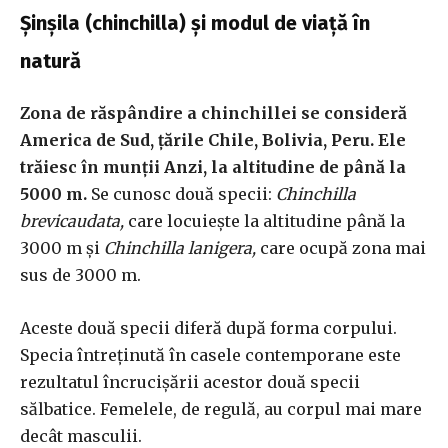
Șinșila (chinchilla) și modul de viață în
natură
Zona de răspândire a chinchillei se consideră
America de Sud, țările Chile, Bolivia, Peru. Ele
trăiesc în munții Anzi, la altitudine de până la
5000 m.
Se cunosc două specii:
Chinchilla
brevicaudata,
care locuiește la altitudine până la
3000 m și
Chinchilla lanigera,
care ocupă zona mai
sus de 3000 m.
Aceste două specii diferă după forma corpului.
Specia întreținută în casele contemporane este
rezultatul încrucișării acestor două specii
sălbatice. Femelele, de regulă, au corpul mai mare
decât masculii.