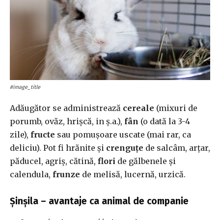
#image_title
Adăugător se administrează
cereale
(mixuri de
porumb, ovăz, hrișcă, in ș.a.),
fân
(o dată la 3-4
zile),
fructe
sau pomușoare uscate (mai rar, ca
deliciu). Pot fi hrănite și
crenguțe
de salcâm, arțar,
păducel, agriș, cătină,
flori
de gălbenele și
calendula,
frunze
de melisă, lucernă, urzică.
Șinșila – avantaje ca animal de companie