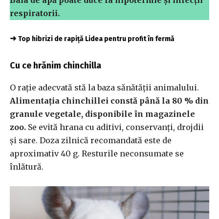
Baia de apă poate duce la hipotermie și infecții
respiratorii.
➜
Top hibrizi de rapiță Lidea pentru profit în fermă
Cu ce hrănim chinchilla
O rație adecvată stă la baza sănătății animalului.
Alimentația chinchillei constă până la 80 % din
granule vegetale, disponibile în magazinele
zoo.
Se evită hrana cu aditivi, conservanți, drojdii
și sare. Doza zilnică recomandată este de
aproximativ 40 g. Resturile neconsumate se
înlătură.