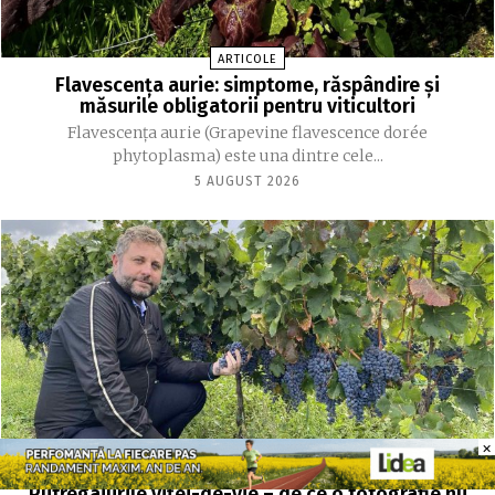
ARTICOLE
Flavescența aurie: simptome, răspândire și
măsurile obligatorii pentru viticultori
Flavescența aurie (Grapevine flavescence dorée
phytoplasma) este una dintre cele...
5 AUGUST 2026
×
×
ARTICOLE
Putregaiurile viței-de-vie – de ce o fotografie nu