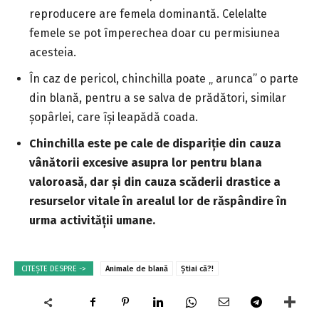
reproducere are femela dominantă. Celelalte
femele se pot împerechea doar cu permisiunea
acesteia.
În caz de pericol, chinchilla poate „ arunca” o parte
din blană, pentru a se salva de prădători, similar
șopârlei, care își leapădă coada.
Chinchilla este pe cale de dispariție din cauza
vânătorii excesive asupra lor pentru blana
valoroasă, dar și din cauza scăderii drastice a
resurselor vitale în arealul lor de răspândire în
urma activității umane.
CITEȘTE DESPRE ->
Animale de blană
Știai că?!