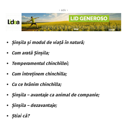
‹ adv ›
Șinșila și modul de viață în natură;
Cum arată Șinșila;
Temperamentul chinchillei;
Cum întreținem chinchilla;
Cu ce hrănim chinchilla;
Șinșila – avantaje ca animal de companie;
Șinșila – dezavantaje;
Știai că?