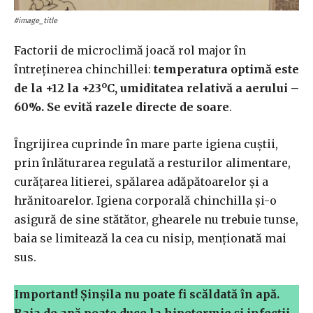
#image_title
Factorii de microclimă joacă rol major în
întreținerea chinchillei:
temperatura optimă este
o
de la +12 la +23
C, umiditatea relativă a aerului –
60%. Se evită razele directe de soare
.
Îngrijirea cuprinde în mare parte igiena cuștii,
prin înlăturarea regulată a resturilor alimentare,
curățarea litierei, spălarea adăpătoarelor și a
hrănitoarelor. Igiena corporală chinchilla și-o
asigură de sine stătător, ghearele nu trebuie tunse,
baia se limitează la cea cu nisip, menționată mai
sus.
Important! Șinșila nu poate fi scăldată în apă.