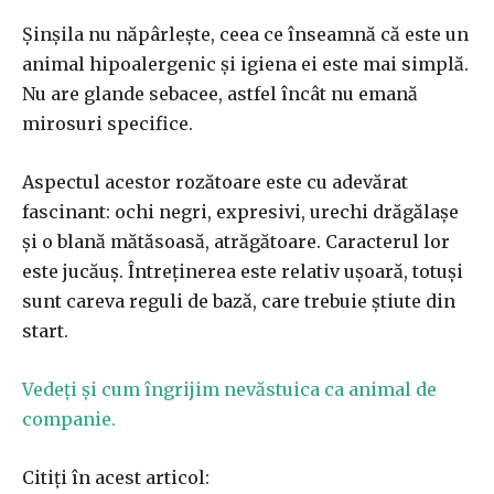
Șinșila nu năpârlește, ceea ce înseamnă că este un
animal hipoalergenic și igiena ei este mai simplă.
Nu are glande sebacee, astfel încât nu emană
mirosuri specifice.
Aspectul acestor rozătoare este cu adevărat
fascinant: ochi negri, expresivi, urechi drăgălașe
și o blană mătăsoasă, atrăgătoare. Caracterul lor
este jucăuș. Întreținerea este relativ ușoară, totuși
sunt careva reguli de bază, care trebuie știute din
start.
Vedeți și cum îngrijim nevăstuica ca animal de
companie.
Citiți în acest articol: