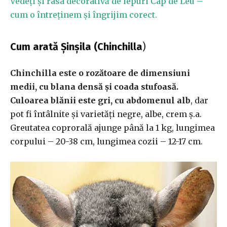
Vedeți și rasa decorativă de iepuri Cap de Leu –
cum o întreținem și îngrijim corect.
Cum arată Șinșila (Chinchilla
)
Chinchilla este o rozătoare de dimensiuni
medii, cu blana densă și coada stufoasă.
Culoarea blănii este gri, cu abdomenul alb
, dar
pot fi întâlnite și varietăți negre, albe, crem ș.a.
Greutatea coprorală ajunge până la 1 kg, lungimea
corpului – 20-38 cm, lungimea cozii – 12-17 cm.