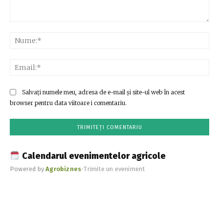
Comentariu:
Nu
Ema
Salvați numele meu, adresa de e-mail și site-ul web în acest
browser pentru data viitoare i comentariu.
Calendarul evenimentelor agricole
Powered by
Agrobiznes
•
Trimite un eveniment