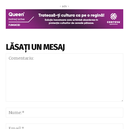
‹ adv ›
LĂSAȚI UN MESAJ
Comentariu:
Nu
Ema