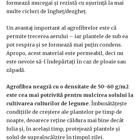
formează mucegai și rezistă cu ușurință la mai
multe cicluri de îngheț/dezgheț.
Un avantaj important al agrofibrelor este că
permite trecerea aerului – iar plantele de sub ea
pot respira și se formează mai puțin condens.
Apropo, acest material este permeabil, deci nu
este nevoie să-l îndepărtați în caz de ploaie sau
zăpadă.
Agrofibra neagră cu o densitate de 50–60 g/m2
este cea mai potrivită pentru mulcirea solului la
cultivarea culturilor de legume
. Îmbunătățește
condițiile de creștere ale plantelor pe timp de
noapte, deoarece reține căldura mai bine decât
folia și, în același timp, protejează plantele și
solul de supraîncălzire în timpul zilei.