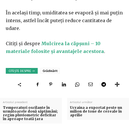
În același timp, umiditatea se evaporă și mai puțin
intens, astfel încât puteți reduce cantitatea de
udare.
Citiți și despre
Mulcirea la căpșuni – 10
materiale folosite și avantajele acestora
.
CITEȘTE DESPRE ->
Grădinărit
Articolul precedent
Articolul următor
Temperaturi oscilante în
Ucraina a exportat peste un
următoarele două săptămâni;
milion de tone de cereale în
regim pluviometric deficitar
aprilie
în aproape toată ţara