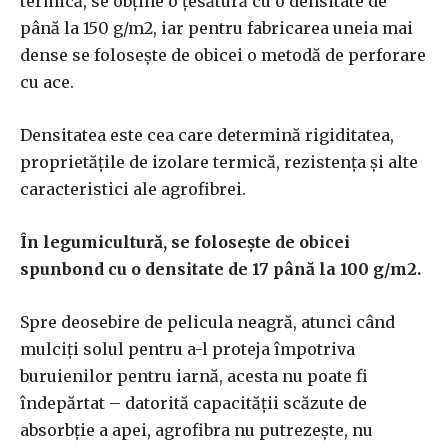
termică, se obține o țesătură cu o densitate de
până la 150 g/m2, iar pentru fabricarea uneia mai
dense se folosește de obicei o metodă de perforare
cu ace.
Densitatea este cea care determină rigiditatea,
proprietățile de izolare termică, rezistența și alte
caracteristici ale agrofibrei.
În legumicultură, se folosește de obicei
spunbond cu o densitate de 17 până la 100 g/m2.
Spre deosebire de pelicula neagră, atunci când
mulciți solul pentru a-l proteja împotriva
buruienilor pentru iarnă, acesta nu poate fi
îndepărtat – datorită capacității scăzute de
absorbție a apei, agrofibra nu putrezește, nu