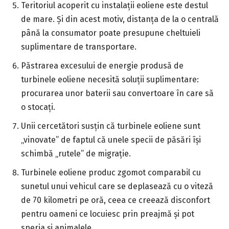
Teritoriul acoperit cu instalații eoliene este destul
de mare. Și din acest motiv, distanța de la o centrală
până la consumator poate presupune cheltuieli
suplimentare de transportare.
Păstrarea excesului de energie produsă de
turbinele eoliene necesită soluții suplimentare:
procurarea unor baterii sau convertoare în care să
o stocați.
Unii cercetători susțin că turbinele eoliene sunt
„vinovate” de faptul că unele specii de păsări își
schimbă „rutele” de migrație.
Turbinele eoliene produc zgomot comparabil cu
sunetul unui vehicul care se deplasează cu o viteză
de 70 kilometri pe oră, ceea ce creează disconfort
pentru oameni ce locuiesc prin preajmă și pot
speria și animalele.