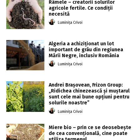
Râmele – creatorii solurilor
agricole fertile. Ce condiții
necesită
Luminița Crivoi
Algeria a achiziționat un lot
important de grâu din regiunea
Mării Negre, inclusiv România
Luminița Crivoi
Andrei Brașovean, Frizon Group:
„Ridichea chinezească și muștarul
sunt cele mai bune opțiuni pentru
solurile noastre”
Luminița Crivoi
Miere bio – prin ce se deosebește
de cea convențională, cine poate
utiliza termenul