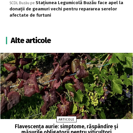
Stațiunea Legumicolă Buzău face apel la
SCDL Buzău
pe
donații de geamuri vechi pentru repararea serelor
afectate de furtuni
Alte articole
ARTICOLE
Flavescența aurie: simptome, răspândire și
măsurile obligatorii pentru viticultori