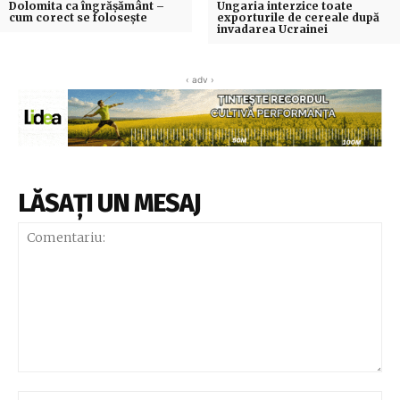
Dolomita ca îngrășământ –
Ungaria interzice toate
cum corect se folosește
exporturile de cereale după
invadarea Ucrainei
‹ adv ›
LĂSAȚI UN MESAJ
Comentariu:
Nu