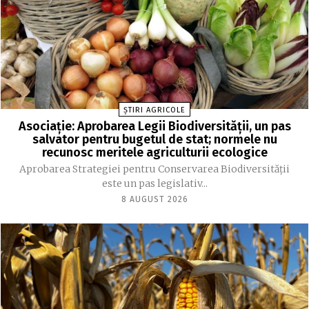
ȘTIRI AGRICOLE
Asociație: Aprobarea Legii Biodiversității, un pas
salvator pentru bugetul de stat; normele nu
recunosc meritele agriculturii ecologice
Aprobarea Strategiei pentru Conservarea Biodiversității
este un pas legislativ...
8 AUGUST 2026