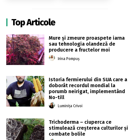
Top Articole
Mure și zmeure proaspete iarna
sau tehnologia olandeză de
producere a fructelor moi
Irina Pompuș
Istoria fermierului din SUA care a
doborât recordul mondial la
porumb neirigat, implementând
No-till
Luminița Crivoi
Trichoderma – ciuperca ce
stimulează creșterea culturilor și
combate bolile