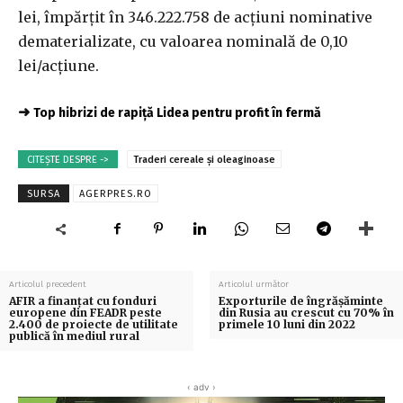
lei, împărţit în 346.222.758 de acţiuni nominative
dematerializate, cu valoarea nominală de 0,10
lei/acţiune.
➜
Top hibrizi de rapiță Lidea pentru profit în fermă
CITEȘTE DESPRE ->
Traderi cereale și oleaginoase
SURSA
AGERPRES.RO
Articolul precedent
Articolul următor
AFIR a finanţat cu fonduri
Exporturile de îngrăşăminte
europene din FEADR peste
din Rusia au crescut cu 70% în
2.400 de proiecte de utilitate
primele 10 luni din 2022
publică în mediul rural
‹ adv ›