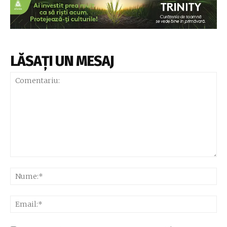
LĂSAȚI UN MESAJ
Comentariu:
Nu
Ema