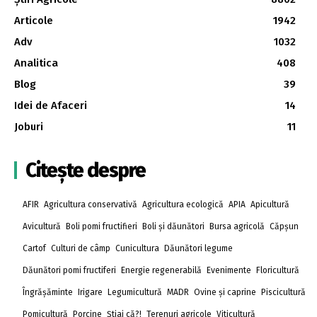
Articole
1942
Adv
1032
Analitica
408
Blog
39
Idei de Afaceri
14
Joburi
11
Citește despre
AFIR
Agricultura conservativă
Agricultura ecologică
APIA
Apicultură
Avicultură
Boli pomi fructifieri
Boli și dăunători
Bursa agricolă
Căpșun
Cartof
Culturi de câmp
Cunicultura
Dăunători legume
Dăunători pomi fructiferi
Energie regenerabilă
Evenimente
Floricultură
Îngrășăminte
Irigare
Legumicultură
MADR
Ovine și caprine
Piscicultură
Pomicultură
Porcine
Știai că?!
Terenuri agricole
Viticultură