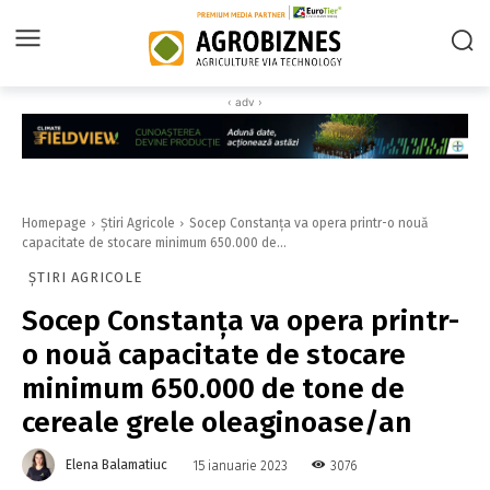
‹ adv ›
Homepage
Știri Agricole
Socep Constanţa va opera printr-o nouă
capacitate de stocare minimum 650.000 de...
ȘTIRI AGRICOLE
Socep Constanţa va opera printr-
o nouă capacitate de stocare
minimum 650.000 de tone de
cereale grele oleaginoase/an
Elena Balamatiuc
3076
15 ianuarie 2023