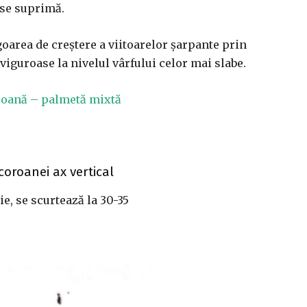
i se suprimă.
goarea de creştere a viitoarelor şarpante prin
viguroase la nivelul vârfului celor mai slabe.
oroană – palmetă mixtă
coroanei ax vertical
e, se scurtează la 30-35