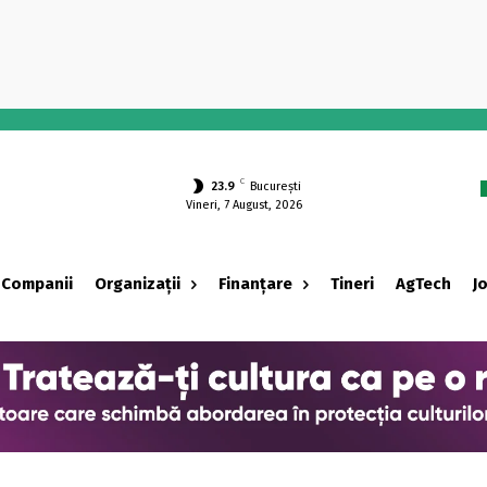
-
C
23.9
București
Vineri, 7 August, 2026
Companii
Organizații
Finanțare
Tineri
AgTech
J
‹ adv ›