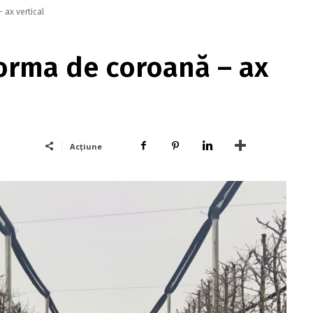
 ax vertical
 Forma de coroană – ax
Acțiune