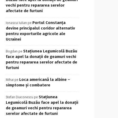
vechi pentru repararea serelor
afectate de furtuni
Portul Constanța
Ionascui Iulian
pe
devine principalul coridor alternativ
pentru exporturile agricole ale
Ucrainei
Stațiunea Legumicolă Buzău
Bogdan
pe
face apel la donații de geamuri vechi
pentru repararea serelor afectate de
furtuni
Loca americană la albine –
Mihai
pe
simptome și combatere
Stațiunea
Stefan Diaconescu
pe
Legumicolă Buzău face apel la donații
de geamuri vechi pentru repararea
serelor afectate de furtuni