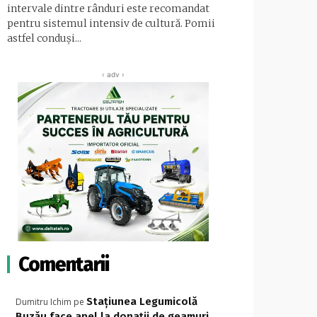
intervale dintre rânduri este recomandat
pentru sistemul intensiv de cultură. Pomii
astfel conduși...
‹ adv ›
Comentarii
Stațiunea Legumicolă
Dumitru Ichim
pe
Buzău face apel la donații de geamuri