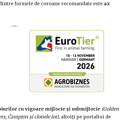
 dintre formele de coroane recomandate este
ax
‹ adv ›
iurilor cu vigoare mijlocie și submijlocie
(Golden
rs, Čampion şi clonele lor)
, altoiți pe portaltoi de