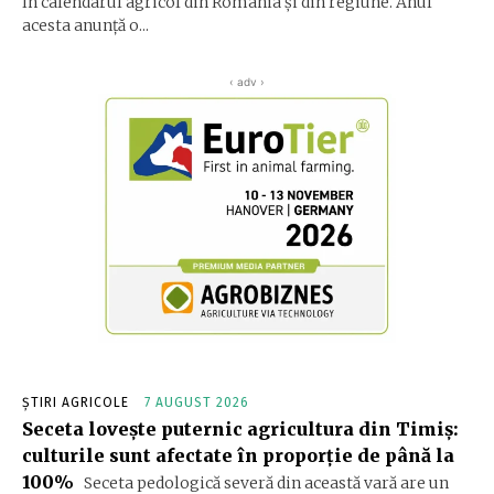
în calendarul agricol din România și din regiune. Anul
acesta anunță o...
‹ adv ›
ȘTIRI AGRICOLE
7 AUGUST 2026
Seceta lovește puternic agricultura din Timiș:
culturile sunt afectate în proporție de până la
100%
Seceta pedologică severă din această vară are un