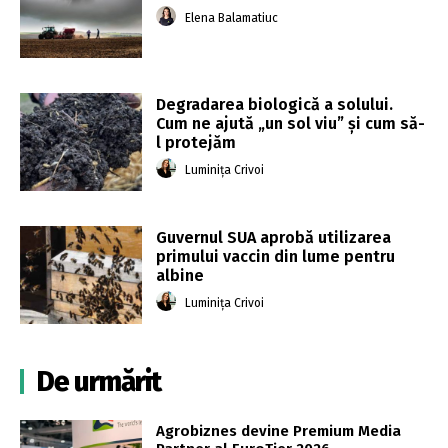
Elena Balamatiuc
Degradarea biologică a solului.
Cum ne ajută „un sol viu” și cum să-
l protejăm
Luminița Crivoi
Guvernul SUA aprobă utilizarea
primului vaccin din lume pentru
albine
Luminița Crivoi
De urmărit
Agrobiznes devine Premium Media