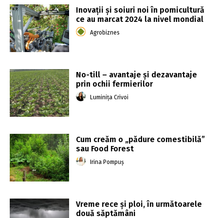
Inovații și soiuri noi în pomicultură
ce au marcat 2024 la nivel mondial
Agrobiznes
No-till – avantaje și dezavantaje
prin ochii fermierilor
Luminița Crivoi
Cum creăm o „pădure comestibilă”
sau Food Forest
Irina Pompuș
Vreme rece şi ploi, în următoarele
două săptămâni