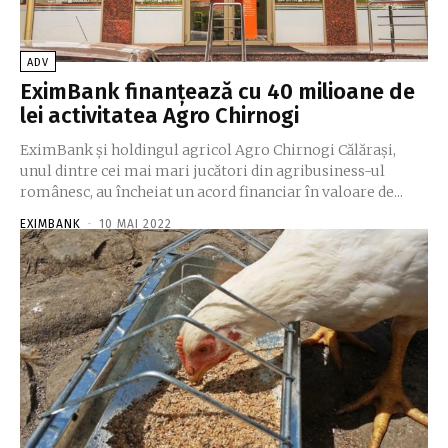
ADV
EximBank finanţează cu 40 milioane de
lei activitatea Agro Chirnogi
EximBank şi holdingul agricol Agro Chirnogi Călăraşi,
unul dintre cei mai mari jucători din agribusiness-ul
românesc, au încheiat un acord financiar în valoare de...
EXIMBANK
-
10 MAI 2022