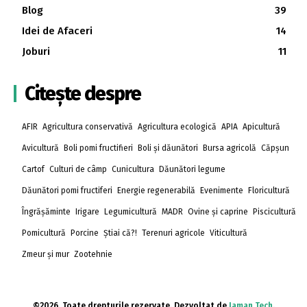
Blog
39
Idei de Afaceri
14
Joburi
11
Citește despre
AFIR
Agricultura conservativă
Agricultura ecologică
APIA
Apicultură
Avicultură
Boli pomi fructifieri
Boli și dăunători
Bursa agricolă
Căpșun
Cartof
Culturi de câmp
Cunicultura
Dăunători legume
Dăunători pomi fructiferi
Energie regenerabilă
Evenimente
Floricultură
Îngrășăminte
Irigare
Legumicultură
MADR
Ovine și caprine
Piscicultură
Pomicultură
Porcine
Știai că?!
Terenuri agricole
Viticultură
Zmeur și mur
Zootehnie
©2026. Toate drepturile rezervate. Dezvoltat de
Jaman Tech
.