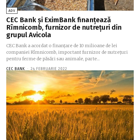
ADV
CEC Bank şi EximBank finanţează
Rîmnicomb, furnizor de nutreţuri din
grupul Avicola
CEC Bank a acordat o finanţare de 10 milioane de lei
companiei Rîmnicomb, important furnizor de nutreţuri
pentru ferme de păsări sau animale, parte...
CEC BANK
-
24 FEBRUARIE 2022