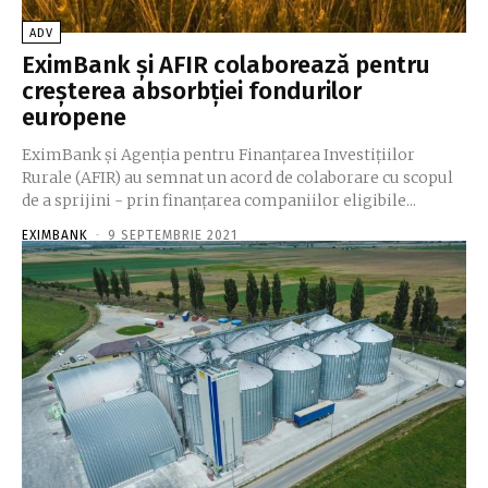
ADV
EximBank şi AFIR colaborează pentru
creşterea absorbţiei fondurilor
europene
EximBank şi Agenţia pentru Finanţarea Investiţiilor
Rurale (AFIR) au semnat un acord de colaborare cu scopul
de a sprijini - prin finanţarea companiilor eligibile...
EXIMBANK
-
9 SEPTEMBRIE 2021