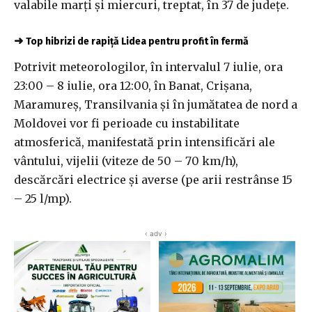
valabile marţi şi miercuri, treptat, în 37 de judeţe.
➜
Top hibrizi de rapiță Lidea pentru profit în fermă
Potrivit meteorologilor, în intervalul 7 iulie, ora
23:00 – 8 iulie, ora 12:00, în Banat, Crişana,
Maramureş, Transilvania şi în jumătatea de nord a
Moldovei vor fi perioade cu instabilitate
atmosferică, manifestată prin intensificări ale
vântului, vijelii (viteze de 50 – 70 km/h),
descărcări electrice şi averse (pe arii restrânse 15
– 25 l/mp).
‹ adv ›