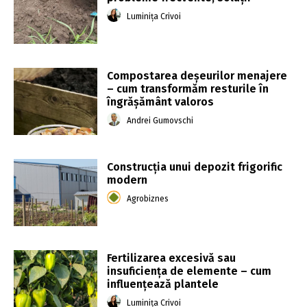
Luminița Crivoi
Compostarea deșeurilor menajere
– cum transformăm resturile în
îngrășământ valoros
Andrei Gumovschi
Construcția unui depozit frigorific
modern
Agrobiznes
Fertilizarea excesivă sau
insuficiența de elemente – cum
influențează plantele
Luminița Crivoi