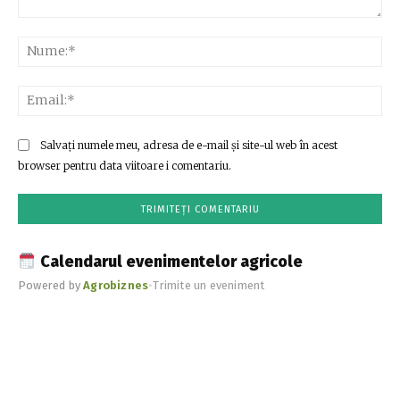
Comentariu:
Nu
Ema
Salvați numele meu, adresa de e-mail și site-ul web în acest
browser pentru data viitoare i comentariu.
Calendarul evenimentelor agricole
Powered by
Agrobiznes
•
Trimite un eveniment