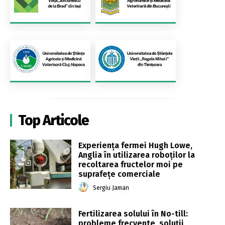
Top Articole
Experiența fermei Hugh Lowe,
Anglia în utilizarea roboților la
recoltarea fructelor moi pe
suprafețe comerciale
Sergiu Jaman
Fertilizarea solului în No-till:
probleme frecvente, soluții