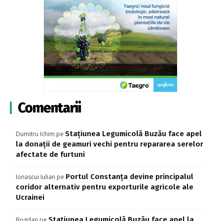
Comentarii
Stațiunea Legumicolă Buzău face apel
Dumitru Ichim
pe
la donații de geamuri vechi pentru repararea serelor
afectate de furtuni
Portul Constanța devine principalul
Ionascui Iulian
pe
coridor alternativ pentru exporturile agricole ale
Ucrainei
Stațiunea Legumicolă Buzău face apel la
Bogdan
pe