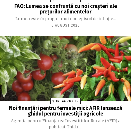
FAO: Lumea se confruntă cu noi creşteri ale
preţurilor alimentelor
Lumea este în pragul unui nou episod de inflaţie...
6 AUGUST 2026
ȘTIRI AGRICOLE
Noi finanțări pentru fermele mici: AFIR lansează
ghidul pentru investiții agricole
Agenția pentru Finanțarea Investițiilor Rurale (AFIR) a
publicat Ghidul...