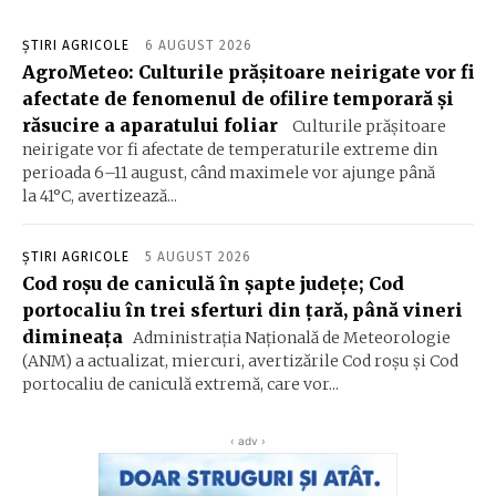
ȘTIRI AGRICOLE
6 AUGUST 2026
AgroMeteo: Culturile prăşitoare neirigate vor fi
afectate de fenomenul de ofilire temporară şi
răsucire a aparatului foliar
Culturile prășitoare
neirigate vor fi afectate de temperaturile extreme din
perioada 6–11 august, când maximele vor ajunge până
la 41°C, avertizează...
ȘTIRI AGRICOLE
5 AUGUST 2026
Cod roşu de caniculă în şapte judeţe; Cod
portocaliu în trei sferturi din ţară, până vineri
dimineaţa
Administraţia Naţională de Meteorologie
(ANM) a actualizat, miercuri, avertizările Cod roşu şi Cod
portocaliu de caniculă extremă, care vor...
‹ adv ›