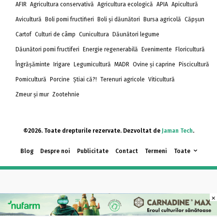
AFIR
Agricultura conservativă
Agricultura ecologică
APIA
Apicultură
Avicultură
Boli pomi fructifieri
Boli și dăunători
Bursa agricolă
Căpșun
Cartof
Culturi de câmp
Cunicultura
Dăunători legume
Dăunători pomi fructiferi
Energie regenerabilă
Evenimente
Floricultură
Îngrășăminte
Irigare
Legumicultură
MADR
Ovine și caprine
Piscicultură
Pomicultură
Porcine
Știai că?!
Terenuri agricole
Viticultură
Zmeur și mur
Zootehnie
©2026. Toate drepturile rezervate. Dezvoltat de
Jaman Tech
.
Blog
Despre noi
Publicitate
Contact
Termeni
Toate
×
×