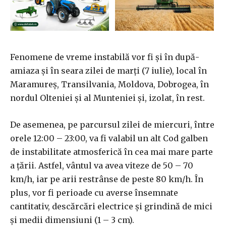
Fenomene de vreme instabilă vor fi şi în după-
amiaza şi în seara zilei de marţi (7 iulie), local în
Maramureş, Transilvania, Moldova, Dobrogea, în
nordul Olteniei şi al Munteniei şi, izolat, în rest.
De asemenea, pe parcursul zilei de miercuri, între
orele 12:00 – 23:00, va fi valabil un alt Cod galben
de instabilitate atmosferică în cea mai mare parte
a ţării. Astfel, vântul va avea viteze de 50 – 70
km/h, iar pe arii restrânse de peste 80 km/h. În
plus, vor fi perioade cu averse însemnate
cantitativ, descărcări electrice şi grindină de mici
şi medii dimensiuni (1 – 3 cm).