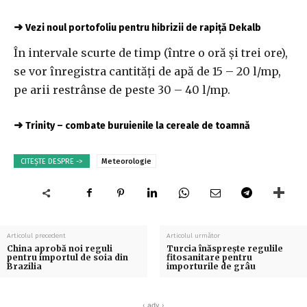
➜
Vezi noul portofoliu pentru hibrizii de rapiță Dekalb
În intervale scurte de timp (între o oră şi trei ore),
se vor înregistra cantităţi de apă de 15 – 20 l/mp,
pe arii restrânse de peste 30 – 40 l/mp.
➜
Trinity – combate buruienile la cereale de toamnă
CITEȘTE DESPRE ->
Meteorologie
Articolul precedent
Articolul următor
China aprobă noi reguli
Turcia înăsprește regulile
pentru importul de soia din
fitosanitare pentru
Brazilia
importurile de grâu
‹ adv ›