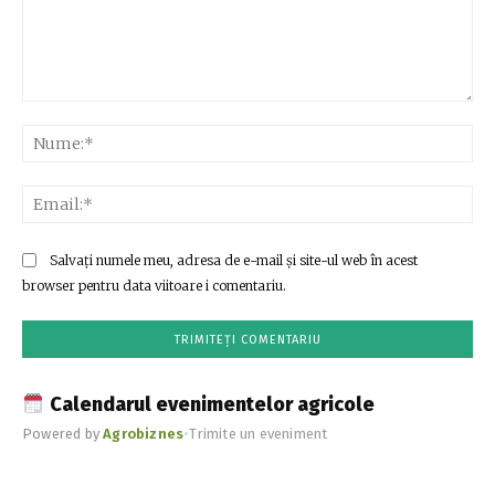
Comentariu:
Nu
Ema
Salvați numele meu, adresa de e-mail și site-ul web în acest
browser pentru data viitoare i comentariu.
Calendarul evenimentelor agricole
Powered by
Agrobiznes
•
Trimite un eveniment