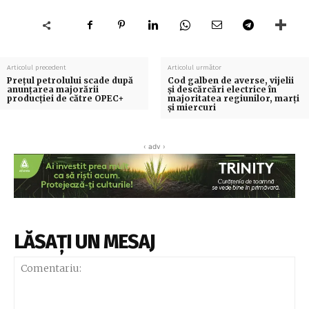
Articolul precedent
Articolul următor
Preţul petrolului scade după
Cod galben de averse, vijelii
anunţarea majorării
şi descărcări electrice în
producţiei de către OPEC+
majoritatea regiunilor, marţi
şi miercuri
‹ adv ›
LĂSAȚI UN MESAJ