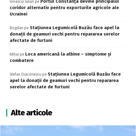
Portul Constanța devine principalul
Ionascui Iulian
pe
coridor alternativ pentru exporturile agricole ale
Ucrainei
Stațiunea Legumicolă Buzău face apel la
Bogdan
pe
donații de geamuri vechi pentru repararea serelor
afectate de furtuni
Loca americană la albine – simptome și
Mihai
pe
combatere
Stațiunea Legumicolă Buzău face
Stefan Diaconescu
pe
apel la donații de geamuri vechi pentru repararea
serelor afectate de furtuni
Alte articole