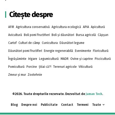
Citește despre
AFIR
Agricultura conservativă
Agricultura ecologică
APIA
Apicultură
Avicultură
Boli pomi fructifieri
Boli și dăunători
Bursa agricolă
Căpșun
Cartof
Culturi de câmp
Cunicultura
Dăunători legume
Dăunători pomi fructiferi
Energie regenerabilă
Evenimente
Floricultură
Îngrășăminte
Irigare
Legumicultură
MADR
Ovine și caprine
Piscicultură
Pomicultură
Porcine
Știai că?!
Terenuri agricole
Viticultură
Zmeur și mur
Zootehnie
©2026. Toate drepturile rezervate. Dezvoltat de
Jaman Tech
.
Blog
Despre noi
Publicitate
Contact
Termeni
Toate