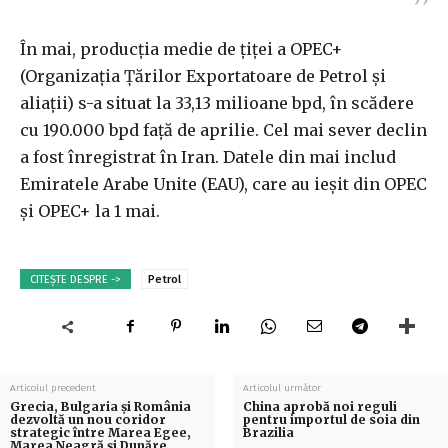
În mai, producţia medie de ţiţei a OPEC+
(Organizaţia Ţărilor Exportatoare de Petrol şi
aliaţii) s-a situat la 33,13 milioane bpd, în scădere
cu 190.000 bpd faţă de aprilie. Cel mai sever declin
a fost înregistrat în Iran. Datele din mai includ
Emiratele Arabe Unite (EAU), care au ieşit din OPEC
şi OPEC+ la 1 mai.
CITEȘTE DESPRE ->
Petrol
Articolul precedent
Articolul următor
Grecia, Bulgaria și România
China aprobă noi reguli
dezvoltă un nou coridor
pentru importul de soia din
strategic între Marea Egee,
Brazilia
Marea Neagră și Dunăre