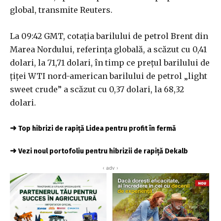
global, transmite Reuters.
La 09:42 GMT, cotaţia barilului de petrol Brent din
Marea Nordului, referinţa globală, a scăzut cu 0,41
dolari, la 71,71 dolari, în timp ce preţul barilului de
ţiţei WTI nord-american barilului de petrol „light
sweet crude” a scăzut cu 0,37 dolari, la 68,32
dolari.
➜
Top hibrizi de rapiță Lidea pentru profit în fermă
➜
Vezi noul portofoliu pentru hibrizii de rapiță Dekalb
‹ adv ›