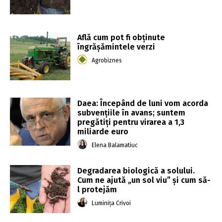
Află cum pot fi obținute
îngrășămintele verzi
Agrobiznes
Daea: Începând de luni vom acorda
subvenţiile în avans; suntem
pregătiţi pentru virarea a 1,3
miliarde euro
Elena Balamatiuc
Degradarea biologică a solului.
Cum ne ajută „un sol viu” și cum să-
l protejăm
Luminița Crivoi