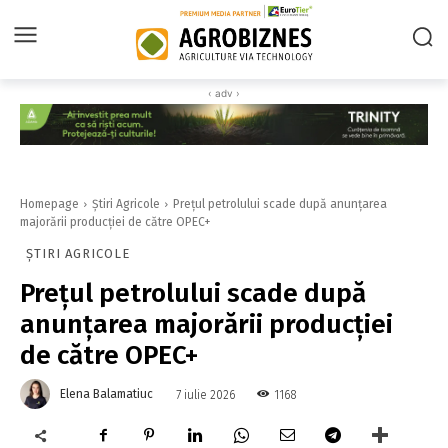
‹ adv ›
Homepage
Știri Agricole
Preţul petrolului scade după anunţarea
majorării producţiei de către OPEC+
ȘTIRI AGRICOLE
Preţul petrolului scade după
anunţarea majorării producţiei
de către OPEC+
Elena Balamatiuc
1168
7 iulie 2026