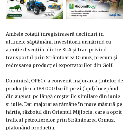
Ambele cotaţii înregistraseră declinuri în
ultimele săptămâni, investitorii urmărind cu
atenţie discuţiile dintre SUA şi Iran privind
transportul prin Strâmtoarea Ormuz, precum şi
redresarea producţiei exportatorilor din Golf.
Duminică, OPEC+ a convenit majorarea ţintelor de
producţie cu 188.000 barili pe zi (bpd) începând
din august, pe lângă creşterile similare din iunie
şi iulie. Dar majorarea rămâne în mare măsură pe
hârtie, războiul din Orientul Mijlociu, care a oprit
traficul petrolierelor prin Strâmtoarea Ormuz,
plafonând producţia.