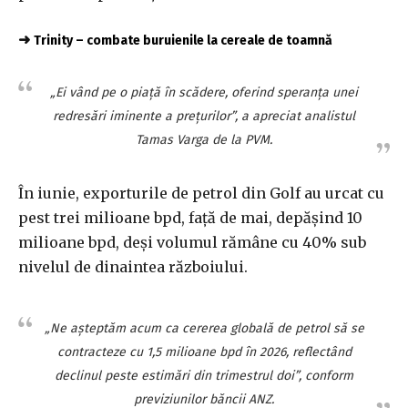
➜
Trinity – combate buruienile la cereale de toamnă
„Ei vând pe o piaţă în scădere, oferind speranţa unei
redresări iminente a preţurilor”, a apreciat analistul
Tamas Varga de la PVM.
În iunie, exporturile de petrol din Golf au urcat cu
pest trei milioane bpd, faţă de mai, depăşind 10
milioane bpd, deşi volumul rămâne cu 40% sub
nivelul de dinaintea războiului.
„Ne aşteptăm acum ca cererea globală de petrol să se
contracteze cu 1,5 milioane bpd în 2026, reflectând
declinul peste estimări din trimestrul doi”, conform
previziunilor băncii ANZ.