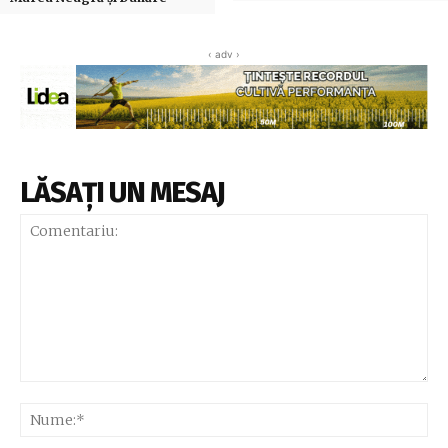
‹ adv ›
LĂSAȚI UN MESAJ
Comentariu:
Nu