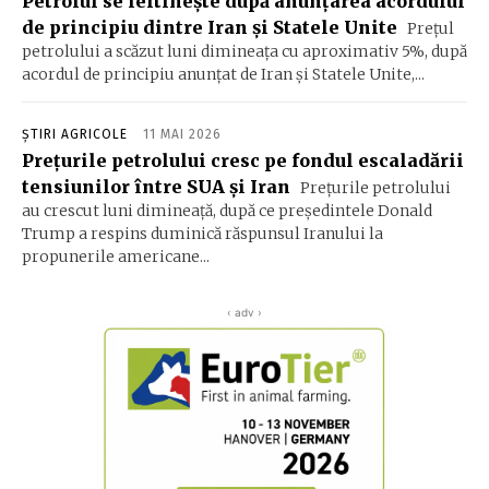
Petrolul se ieftinește după anunțarea acordului
de principiu dintre Iran și Statele Unite
Preţul
petrolului a scăzut luni dimineaţa cu aproximativ 5%, după
acordul de principiu anunţat de Iran şi Statele Unite,...
ȘTIRI AGRICOLE
11 MAI 2026
Preţurile petrolului cresc pe fondul escaladării
tensiunilor între SUA şi Iran
Preţurile petrolului
au crescut luni dimineaţă, după ce preşedintele Donald
Trump a respins duminică răspunsul Iranului la
propunerile americane...
‹ adv ›