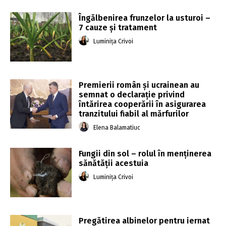
Îngălbenirea frunzelor la usturoi –
7 cauze și tratament
Luminița Crivoi
Premierii român şi ucrainean au
semnat o declaraţie privind
întărirea cooperării în asigurarea
tranzitului fiabil al mărfurilor
Elena Balamatiuc
Fungii din sol – rolul în menținerea
sănătății acestuia
Luminița Crivoi
Pregătirea albinelor pentru iernat