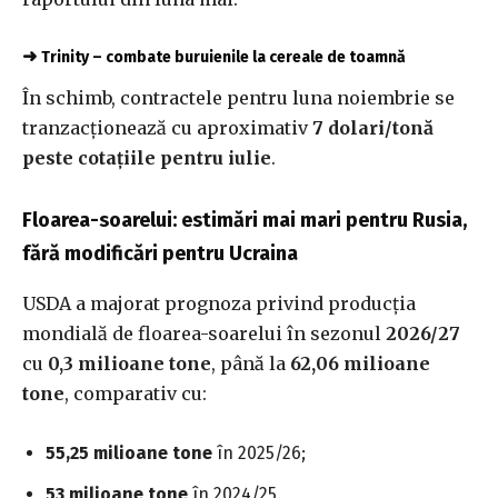
➜
Trinity – combate buruienile la cereale de toamnă
În schimb, contractele pentru luna noiembrie se
tranzacționează cu aproximativ
7 dolari/tonă
peste cotațiile pentru iulie
.
Floarea-soarelui: estimări mai mari pentru Rusia,
fără modificări pentru Ucraina
USDA a majorat prognoza privind producția
mondială de floarea-soarelui în sezonul
2026/27
cu
0,3 milioane tone
, până la
62,06 milioane
tone
, comparativ cu:
55,25 milioane tone
în 2025/26;
53 milioane tone
în 2024/25.