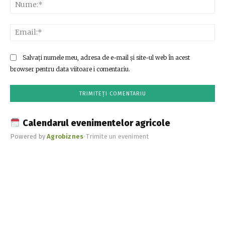
Nu
Ema
Salvați numele meu, adresa de e-mail și site-ul web în acest
browser pentru data viitoare i comentariu.
Calendarul evenimentelor agricole
Powered by
Agrobiznes
•
Trimite un eveniment