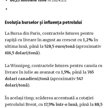
86,25 milioane tone
în 2024/25.
Evoluția burselor și influența petrolului
La Bursa din Paris, contractele futures pentru
rapiță cu livrare în august au crescut cu
1,2%
în
ultima lună, până la
528,5 euro/tonă
(aproximativ
616,5 dolari/tonă
).
La Winnipeg, contractele futures pentru canola cu
livrare în iulie au avansat cu
1,5%
, până la
765
dolari canadieni/tonă
(aproximativ
547
dolari/tonă
).
În același timp, scăderea accentuată a cotației
petrolului Brent, cu
17,5% într-o lună
, până la
88,5