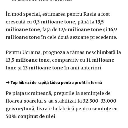
În mod special, estimarea pentru Rusia a fost
crescută cu
0,3 milioane tone
, până la
19,5
milioane tone
, față de
17,5 milioane tone
și
16,9
milioane tone
în cele două sezoane precedente.
Pentru Ucraina, prognoza a rămas neschimbată la
13,5 milioane tone
, comparativ cu
11 milioane
tone
și
13 milioane tone
în anii anteriori.
➜
Top hibrizi de rapiță Lidea pentru profit în fermă
Pe piața ucraineană, prețurile la semințele de
floarea-soarelui s-au stabilizat la
32.500–33.000
grivne/tonă
, livrate la fabrică pentru semințe cu
50% conținut de ulei
.