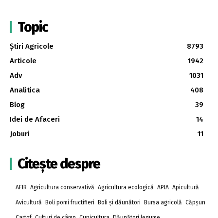
Topic
Știri Agricole
8793
Articole
1942
Adv
1031
Analitica
408
Blog
39
Idei de Afaceri
14
Joburi
11
Citește despre
AFIR
Agricultura conservativă
Agricultura ecologică
APIA
Apicultură
Avicultură
Boli pomi fructifieri
Boli și dăunători
Bursa agricolă
Căpșun
Cartof
Culturi de câmp
Cunicultura
Dăunători legume