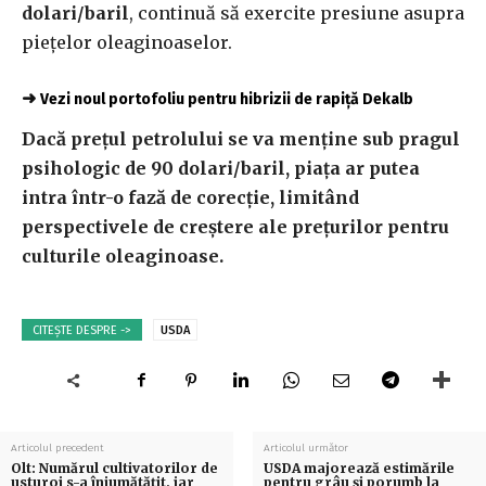
dolari/baril
, continuă să exercite presiune asupra
piețelor oleaginoaselor.
➜
Vezi noul portofoliu pentru hibrizii de rapiță Dekalb
Dacă prețul petrolului se va menține sub pragul
psihologic de 90 dolari/baril, piața ar putea
intra într-o fază de corecție, limitând
perspectivele de creștere ale prețurilor pentru
culturile oleaginoase.
CITEȘTE DESPRE ->
USDA
Articolul precedent
Articolul următor
Olt: Numărul cultivatorilor de
USDA majorează estimările
usturoi s-a înjumătățit, iar
pentru grâu și porumb la