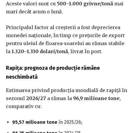
Aceste valori sunt cu
500–1.000 grivne/tonă
mai
mari decât acum o lună.
Principalul factor al creșterii a fost deprecierea
monedei naționale, în timp ce prețurile de export
pentru uleiul de floarea-soarelui au rămas stabile
la
1.320–1.330 dolari/tonă
, livrat în port.
Rapița: prognoza de producție rămâne
neschimbată
Estimarea privind producția mondială de rapiță în
sezonul
2026/27
a rămas la
96,9 milioane tone
,
comparativ cu:
95,57 milioane tone
în 2025/26;