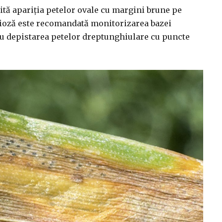
ită apariția petelor ovale cu margini brune pe
rioză este recomandată monitorizarea bazei
tru depistarea petelor dreptunghiulare cu puncte