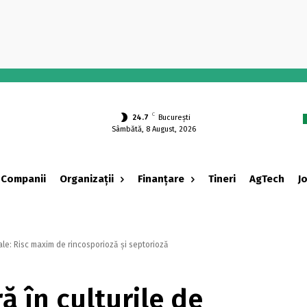
-
C
24.7
București
Sâmbătă, 8 August, 2026
Companii
Organizații
Finanțare
Tineri
AgTech
J
eale: Risc maxim de rincosporioză și septorioză
ră în culturile de