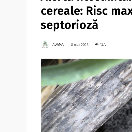
cereale: Risc ma
septorioză
ADAMA
1275
8 mai 2026