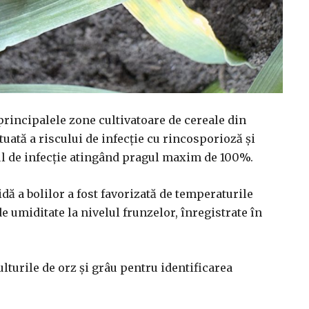
principalele zone cultivatoare de cereale din
ată a riscului de infecție cu rincosporioză și
ul de infecție atingând pragul maxim de 100%.
idă a bolilor a fost favorizată de temperaturile
 umiditate la nivelul frunzelor, înregistrate în
lturile de orz și grâu pentru identificarea