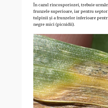
În cazul rincosporiozei, trebuie urmăr
frunzele superioare, iar pentru septo
tulpinii și a frunzelor inferioare pen
negre mici (picnidii).