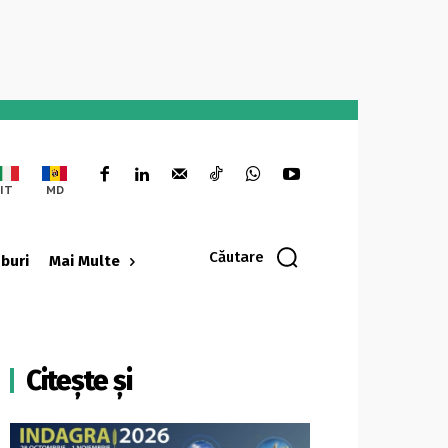
IT
MD
Căutare
oburi
Mai Multe
Citește și