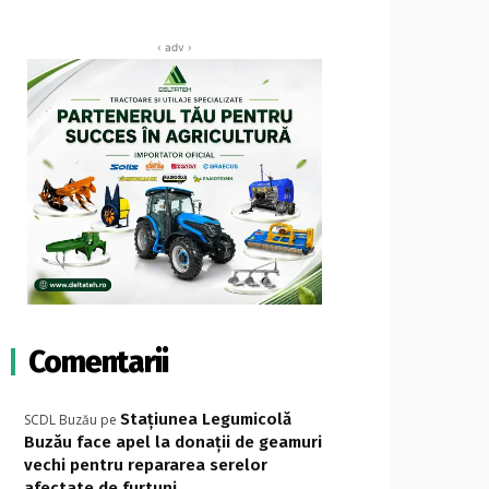
‹ adv ›
Comentarii
Stațiunea Legumicolă
SCDL Buzău
pe
Buzău face apel la donații de geamuri
vechi pentru repararea serelor
afectate de furtuni