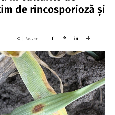
xim de rincosporioză și
Acțiune