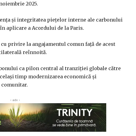
 noiembrie 2025.
renţa şi integritatea pieţelor interne ale carbonului
n aplicare a Acordului de la Paris.
cu privire la angajamentul comun faţă de acest
ilaterală reînnoită.
onului ca pilon central al tranziţiei globale către
 acelaşi timp modernizarea economică şi
l comunitar.
‹ adv ›