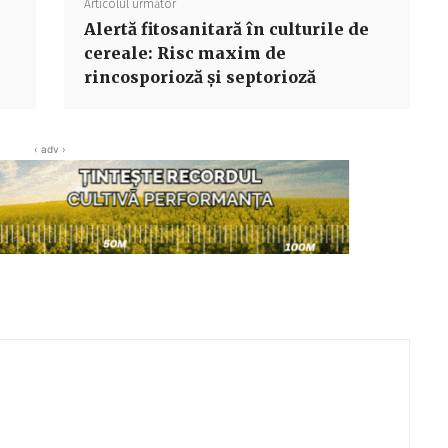
Articolul următor
Alertă fitosanitară în culturile de
cereale: Risc maxim de
rincosporioză și septorioză
‹ adv ›