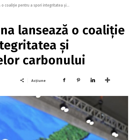
o coaliţie pentru a spori integritatea şi...
hina lansează o coaliţie
tegritatea şi
elor carbonului
Acțiune