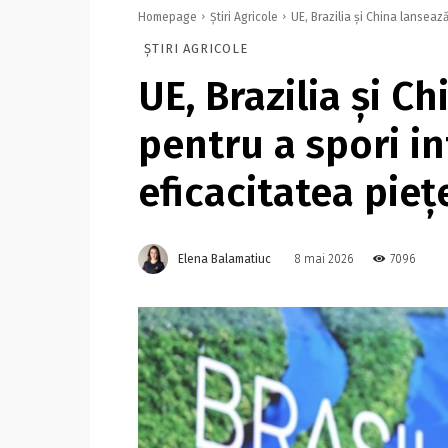
Homepage
Știri Agricole
UE, Brazilia şi China lansează 
ȘTIRI AGRICOLE
UE, Brazilia şi C
pentru a spori in
eficacitatea pieţ
Elena Balamatiuc
7096
8 mai 2026