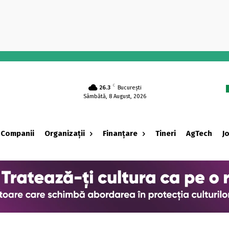
-
C
26.3
București
Sâmbătă, 8 August, 2026
Companii
Organizații
Finanțare
Tineri
AgTech
J
‹ adv ›