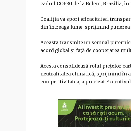
cadrul COP30 de la Belem, Brazilia, în
Coaliţia va spori eficacitatea, transpa
din întreaga lume, sprijinind punerea î
Aceasta transmite un semnal puternic 
acord global şi faţă de cooperarea mult
Acesta consolidează rolul pieţelor carb
neutralitatea climatică, sprijinind în
competitivitatea, a precizat Executivu