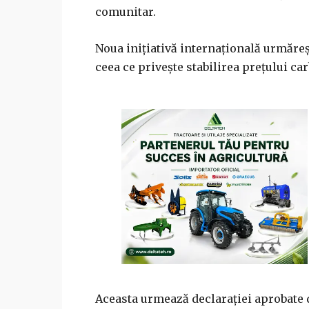
comunitar.
Noua iniţiativă internaţională urmăre
ceea ce priveşte stabilirea preţului ca
Aceasta urmează declaraţiei aprobate 