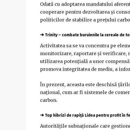
Odată cu adoptarea mandatului aferent,
cooperare pentru dezvoltarea şi consol
politicilor de stabilire a preţului carb
➜
Trinity – combate buruienile la cereale de 
Activitatea sa se va concentra pe elem
monitorizare, raportare şi verificare, 
utilizarea potenţială a unor compensări
promova integritatea de mediu, a inf
În prezent, aceasta este deschisă ţăril
naţional, cum ar fi sistemele de comerc
carbon.
➜
Top hibrizi de rapiță Lidea pentru profit în 
Autorităţile subnaţionale care gestion