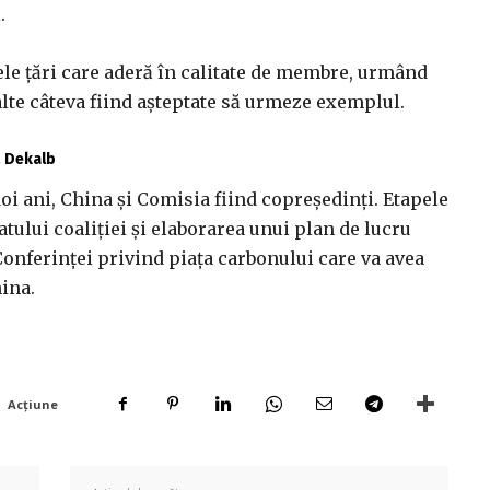
.
e ţări care aderă în calitate de membre, urmând
 alte câteva fiind aşteptate să urmeze exemplul.
ă Dekalb
doi ani, China şi Comisia fiind copreşedinţi. Etapele
tului coaliţiei şi elaborarea unui plan de lucru
Conferinţei privind piaţa carbonului care va avea
ina.
Acțiune