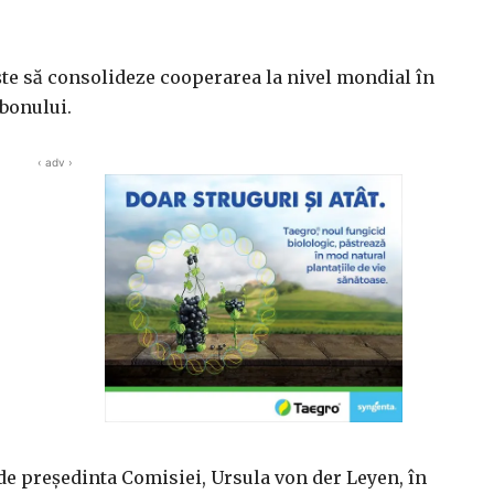
şte să consolideze cooperarea la nivel mondial în
rbonului.
‹ adv ›
de preşedinta Comisiei, Ursula von der Leyen, în