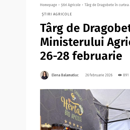
Homepage
Știri Agricole
Târg de Dragobete în curtea M
ȘTIRI AGRICOLE
Târg de Dragobet
Ministerului Agri
26-28 februarie
Elena Balamatiuc
891
26 februarie 2026