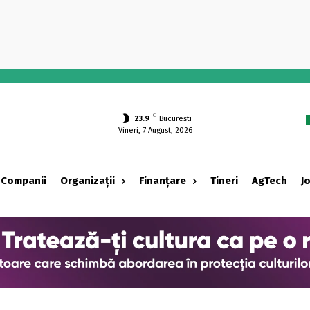
-
C
23.9
București
Vineri, 7 August, 2026
Companii
Organizații
Finanțare
Tineri
AgTech
J
‹ adv ›