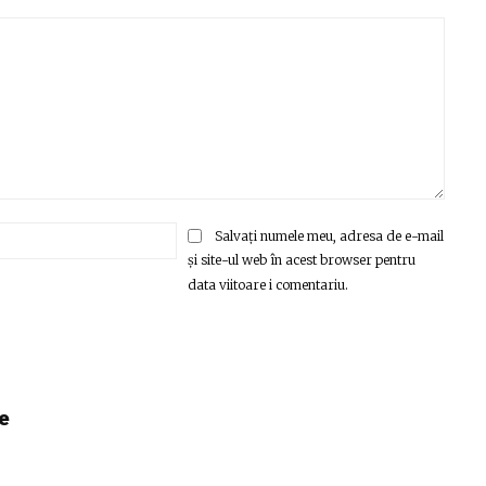
Email:*
Salvați numele meu, adresa de e-mail
și site-ul web în acest browser pentru
data viitoare i comentariu.
e