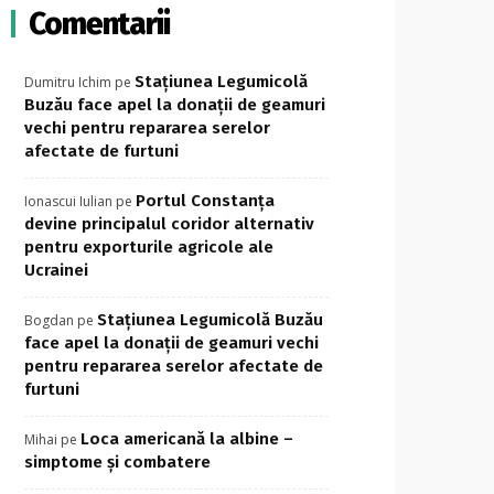
Comentarii
Stațiunea Legumicolă
Dumitru Ichim
pe
Buzău face apel la donații de geamuri
vechi pentru repararea serelor
afectate de furtuni
Portul Constanța
Ionascui Iulian
pe
devine principalul coridor alternativ
pentru exporturile agricole ale
Ucrainei
Stațiunea Legumicolă Buzău
Bogdan
pe
face apel la donații de geamuri vechi
pentru repararea serelor afectate de
furtuni
Loca americană la albine –
Mihai
pe
simptome și combatere