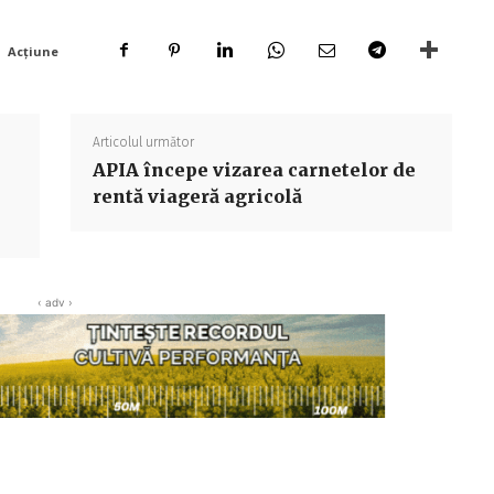
Acțiune
Articolul următor
APIA începe vizarea carnetelor de
rentă viageră agricolă
‹ adv ›