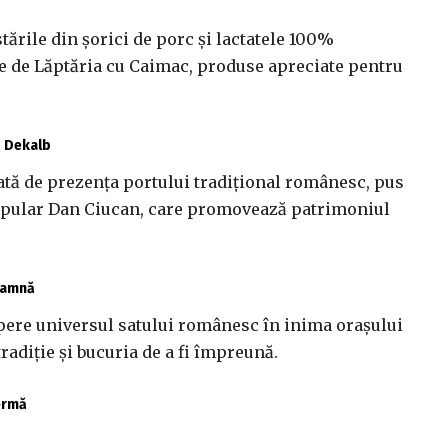
tările din șorici de porc și lactatele 100%
ite de Lăptăria cu Caimac, produse apreciate pentru
ă Dekalb
ată de prezența portului tradițional românesc, pus
popular Dan Ciucan, care promovează patrimoniul
toamnă
opere universul satului românesc în inima orașului
radiție și bucuria de a fi împreună.
fermă