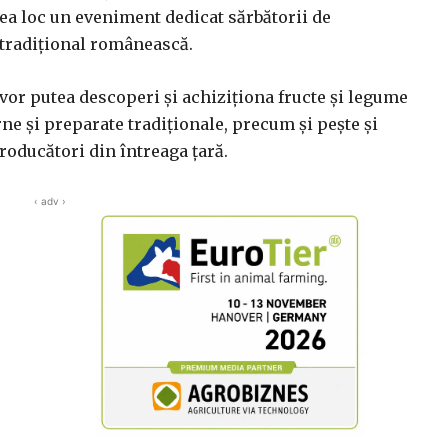
vea loc un eveniment dedicat sărbătorii de
 tradițional românească.
i vor putea descoperi și achiziționa fructe și legume
rne și preparate tradiționale, precum și pește și
roducători din întreaga țară.
‹ adv ›