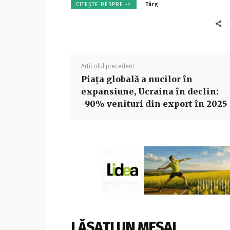
CITEȘTE DESPRE ->
Târg
Articolul precedent
Piața globală a nucilor în
expansiune, Ucraina în declin:
-90% venituri din export în 2025
LĂSAȚI UN MESAJ