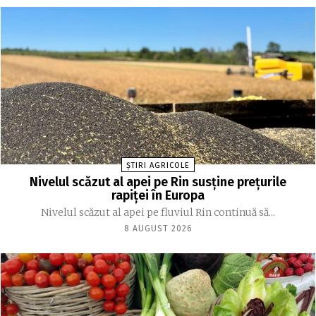
ȘTIRI AGRICOLE
Nivelul scăzut al apei pe Rin susține prețurile
rapiței în Europa
Nivelul scăzut al apei pe fluviul Rin continuă să...
8 AUGUST 2026