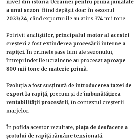
nivel din istoria Ucrainei pentru prima jumătate
a unui sezon
, fiind depășit doar în sezonul
2023/24
, când exporturile au atins 374 mii tone.
Potrivit analiștilor,
principalul motor al acestei
creșteri
a fost
extinderea procesării interne a
rapiței
. În primele șase luni ale sezonului,
întreprinderile ucrainene au procesat
aproape
800 mii tone de materie primă
.
Evoluția a fost susținută de
introducerea taxei de
export la rapiță
, precum și de
îmbunătățirea
rentabilității procesării
, în contextul creșterii
marjelor.
În pofida acestor rezultate,
piața de desfacere a
șrotului de rapiță rămâne tensionată
.