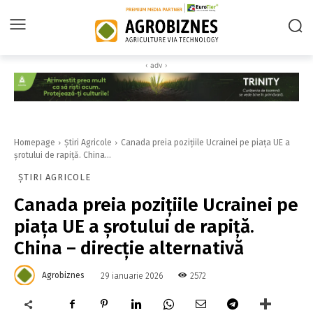
‹ adv ›
Homepage
Știri Agricole
Canada preia pozițiile Ucrainei pe piața UE a
șrotului de rapiță. China...
ȘTIRI AGRICOLE
Canada preia pozițiile Ucrainei pe
piața UE a șrotului de rapiță.
China – direcție alternativă
Agrobiznes
2572
29 ianuarie 2026