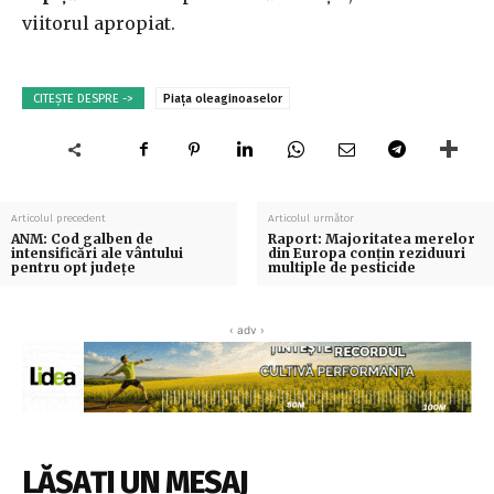
viitorul apropiat.
CITEȘTE DESPRE ->
Piața oleaginoaselor
Articolul precedent
Articolul următor
ANM: Cod galben de
Raport: Majoritatea merelor
intensificări ale vântului
din Europa conțin reziduuri
pentru opt județe
multiple de pesticide
‹ adv ›
LĂSAȚI UN MESAJ