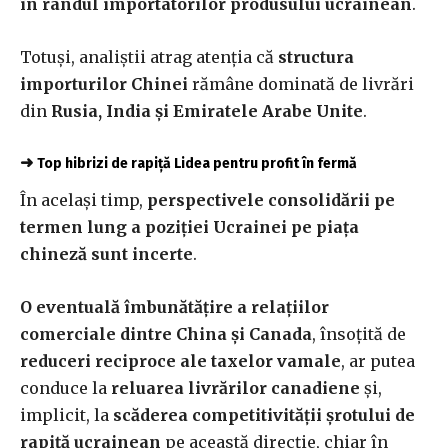
în rândul importatorilor produsului ucrainean
.
Totuși, analiștii atrag atenția că
structura
importurilor Chinei
rămâne dominată de livrări
din
Rusia, India și Emiratele Arabe Unite
.
➜
Top hibrizi de rapiță Lidea pentru profit în fermă
În același timp,
perspectivele consolidării pe
termen lung a poziției Ucrainei pe piața
chineză sunt incerte
.
O eventuală îmbunătățire a relațiilor
comerciale dintre China și Canada
, însoțită de
reduceri reciproce ale taxelor vamale
, ar putea
conduce la
reluarea livrărilor canadiene
și,
implicit, la
scăderea competitivității șrotului de
rapiță ucrainean
pe această direcție, chiar în