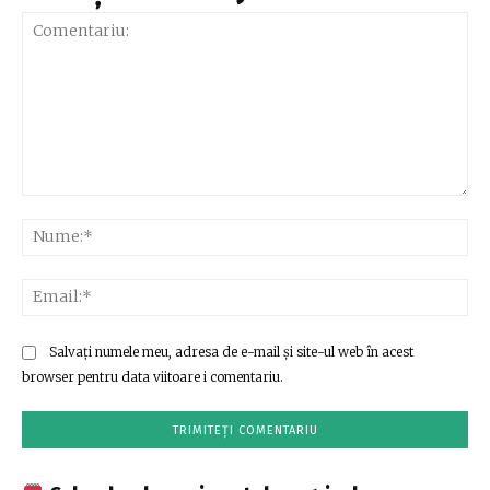
Comentariu:
Nu
Ema
Salvați numele meu, adresa de e-mail și site-ul web în acest
browser pentru data viitoare i comentariu.