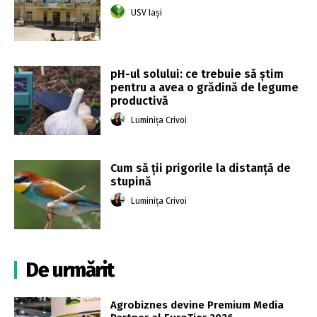
USV Iași
pH-ul solului: ce trebuie să știm
pentru a avea o grădină de legume
productivă
Luminița Crivoi
Cum să ții prigorile la distanță de
stupină
Luminița Crivoi
De urmărit
Agrobiznes devine Premium Media