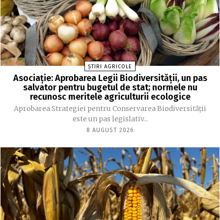
ȘTIRI AGRICOLE
Asociație: Aprobarea Legii Biodiversității, un pas
salvator pentru bugetul de stat; normele nu
recunosc meritele agriculturii ecologice
Aprobarea Strategiei pentru Conservarea Biodiversității
este un pas legislativ...
8 AUGUST 2026